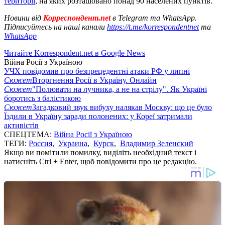
території
, на яких розташовано понад 90 населених пунктів.
Новини від
Корреспондент.net
в Telegram та WhatsApp.
Підписуйтесь на наші канали
https://t.me/korrespondentnet
та
WhatsApp
Читайте Korrespondent.net в Google News
Війна Росії з Україною
УЧХ повідомив про безпрецедентні атаки РФ у липні
Сюжет
Вторгнення Росії в Україну. Онлайн
Сюжет
"Полювати на лучника, а не на стрілу". Як Україні
боротись з балістикою
Сюжет
Загадковий звук вибуху налякав Москву: що це було
Їздили в Україну заради полонених: у Кореї затримали
активістів
СПЕЦТЕМА:
Війна Росії з Україною
ТЕГИ:
Россия
,
Украина
,
Курск
,
Владимир Зеленский
Якщо ви помітили помилку, виділіть необхідний текст і
натисніть Ctrl + Enter, щоб повідомити про це редакцію.