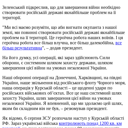
Зеленський підкреслив, що для завершення війни необхідно
створювати російській державі якнайбільше проблем на її
території.
"Ми всі маємо розуміти, що аби вигнати окупанта з нашої
землі, ми повинні створювати російській державі якнайбільше
проблем на її території. Це героїчна робота наших воїнів. І ця
героїчна робота все більш влучна, все більш далекобійна,
все
більш результативна
", – додав президент.
На його думку, усі операції, які зараз здійснюють Сили
оборони, є системним шляхом захисту держави, шляхом
завершення цієї війни на умовах незалежної України.
Наші оборонні операції на Донеччині, Харківщині, на півдні
України, наше звільнення від російського флоту Чорного моря,
наша операція у Курській області – це щоденні удари по
російських військових об’єктах. Все це наш системний шлях
захисту України, шлях завершення цієї війни на умовах
незалежної України. Я впевнений, що ми здолаємо цей шлях,
яким би складним він не був, – резюмував президент.
Як відомо, 6 серпня ЗСУ розпочали наступ у Курській області
РФ. Зараз українські війська
контролюють понад 1200 кв. км