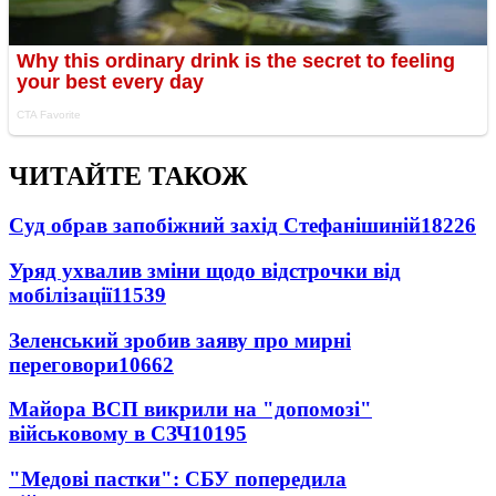
ЧИТАЙТЕ ТАКОЖ
Суд обрав запобіжний захід Стефанішиній
18226
Уряд ухвалив зміни щодо відстрочки від
мобілізації
11539
Зеленський зробив заяву про мирні
переговори
10662
Майора ВСП викрили на "допомозі"
військовому в СЗЧ
10195
"Медові пастки": СБУ попередила