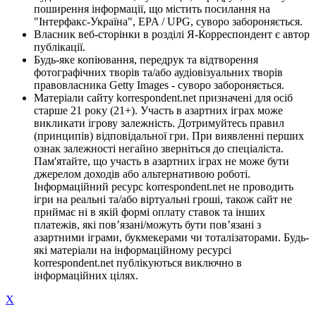
поширення інформації, що містить посилання на
"Інтерфакс-Україна", EPA / UPG, суворо забороняється.
Власник веб-сторінки в розділі Я-Корреспондент є автор
публікації.
Будь-яке копіювання, передрук та відтворення
фотографічних творів та/або аудіовізуальних творів
правовласника Getty Images - суворо забороняється.
Матеріали сайту korrespondent.net призначені для осіб
старше 21 року (21+). Участь в азартних іграх може
викликати ігрову залежність. Дотримуйтесь правил
(принципів) відповідальної гри. При виявленні перших
ознак залежності негайно зверніться до спеціаліста.
Пам'ятайте, що участь в азартних іграх не може бути
джерелом доходів або альтернативою роботі.
Інформаційний ресурс korrespondent.net не проводить
ігри на реальні та/або віртуальні гроші, також сайт не
приймає ні в якій формі оплату ставок та інших
платежів, які пов’язані/можуть бути пов’язані з
азартними іграми, букмекерами чи тоталізаторами. Будь-
які матеріали на інформаційному ресурсі
korrespondent.net публікуються виключно в
інформаційних цілях.
X