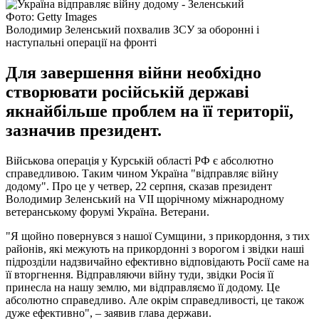
Фото: Getty Images
Володимир Зеленський похвалив ЗСУ за оборонні і
наступальні операції на фронті
Для завершення війни необхідно
створювати російській державі
якнайбільше проблем на її території,
зазначив президент.
Військова операція у Курській області РФ є абсолютно
справедливою. Таким чином Україна "відправляє війну
додому". Про це у четвер, 22 серпня, сказав президент
Володимир Зеленський на VII щорічному міжнародному
ветеранському форумі Україна. Ветерани.
"Я щойно повернувся з нашої Сумщини, з прикордоння, з тих
районів, які межують на прикордонні з ворогом і звідки наші
підрозділи надзвичайно ефективно відповідають Росії саме на
її вторгнення. Відправляючи війну туди, звідки Росія її
принесла на нашу землю, ми відправляємо її додому. Це
абсолютно справедливо. Але окрім справедливості, це також
дуже ефективно", – заявив глава держави.