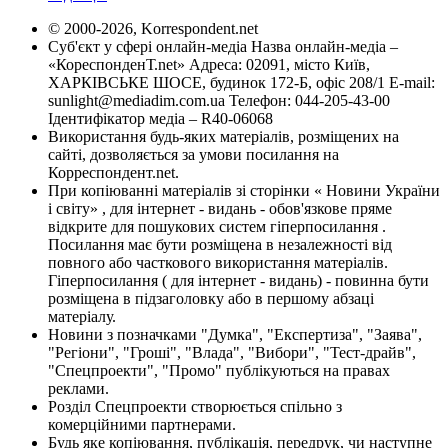
© 2000-2026, Korrespondent.net
Суб'єкт у сфері онлайн-медіа Назва онлайн-медіа –
«КореспонденТ.net» Адреса: 02091, місто Київ,
ХАРКІВСЬКЕ ШОСЕ, будинок 172-Б, офіс 208/1 E-mail:
sunlight@mediadim.com.ua
Телефон: 044-205-43-00
Ідентифікатор медіа – R40-06068
Використання будь-яких матеріалів, розміщених на
сайті, дозволяється за умови посилання на
Корреспондент.net.
При копіюванні матеріалів зі сторінки « Новини України
і світу» , для інтернет - видань - обов'язкове пряме
відкрите для пошукових систем гіперпосилання .
Посилання має бути розміщена в незалежності від
повного або часткового використання матеріалів.
Гіперпосилання ( для інтернет - видань) - повинна бути
розміщена в підзаголовку або в першому абзаці
матеріалу.
Новини з позначками "Думка", "Експертиза", "Заява",
"Регіони", "Гроші", "Влада", "Вибори", "Тест-драйв",
"Спецпроекти", "Промо" публікуються на правах
реклами.
Розділ Спецпроекти створюється спільно з
комерційними партнерами.
Будь яке копіювання, публікація, передрук, чи наступне