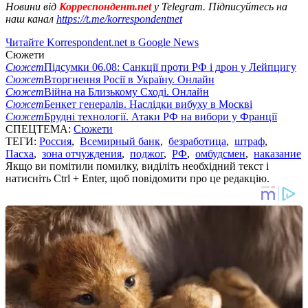
Новини від
Корреспондент.net
у Telegram. Підписуйтесь на
наш канал
https://t.me/korrespondentnet
Читайте Korrespondent.net в Google News
Сюжети
Сюжет
Підсумки 06.08: Санкції проти РФ і дрон у Лейпцигу
Сюжет
Вторгнення Росії в Україну. Онлайн
Сюжет
Війна на Близькому Сході. Онлайн
Сюжет
Бенкет генералів. Наслідки вибуху в Москві
Сюжет
Брудні технології. Атаки РФ на вибори у Франції
СПЕЦТЕМА:
Сюжети
ТЕГИ:
Россия
,
Всемирный банк
,
безработица
,
штраф
,
Пасха
,
зона отчуждения
,
поджог
,
РФ
,
омбудсмен
,
наказание
Якщо ви помітили помилку, виділіть необхідний текст і
натисніть Ctrl + Enter, щоб повідомити про це редакцію.