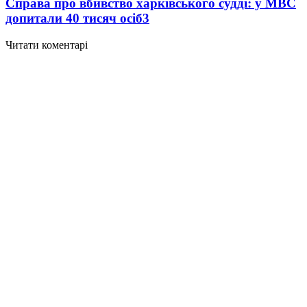
Справа про вбивство харківського судді: у МВС
допитали 40 тисяч осіб
3
Читати коментарі