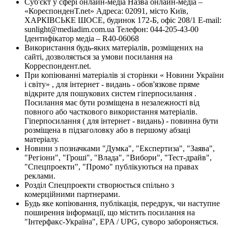
Суб'єкт у сфері онлайн-медіа Назва онлайн-медіа –
«КореспонденТ.net» Адреса: 02091, місто Київ,
ХАРКІВСЬКЕ ШОСЕ, будинок 172-Б, офіс 208/1 E-mail:
sunlight@mediadim.com.ua
Телефон: 044-205-43-00
Ідентифікатор медіа – R40-06068
Використання будь-яких матеріалів, розміщених на
сайті, дозволяється за умови посилання на
Корреспондент.net.
При копіюванні матеріалів зі сторінки « Новини України
і світу» , для інтернет - видань - обов'язкове пряме
відкрите для пошукових систем гіперпосилання .
Посилання має бути розміщена в незалежності від
повного або часткового використання матеріалів.
Гіперпосилання ( для інтернет - видань) - повинна бути
розміщена в підзаголовку або в першому абзаці
матеріалу.
Новини з позначками "Думка", "Експертиза", "Заява",
"Регіони", "Гроші", "Влада", "Вибори", "Тест-драйв",
"Спецпроекти", "Промо" публікуються на правах
реклами.
Розділ Спецпроекти створюється спільно з
комерційними партнерами.
Будь яке копіювання, публікація, передрук, чи наступне
поширення інформації, що містить посилання на
"Інтерфакс-Україна", EPA / UPG, суворо забороняється.