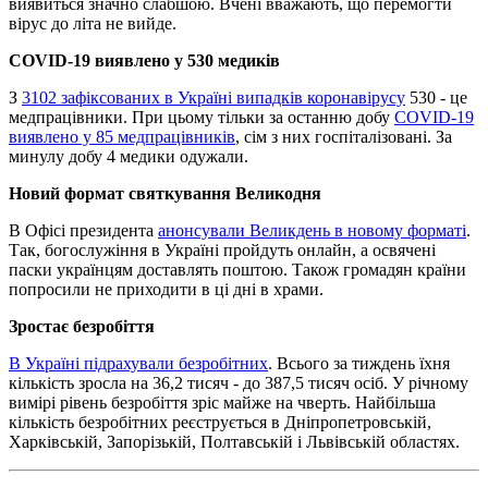
виявиться значно слабшою. Вчені вважають, що перемогти
вірус до літа не вийде.
COVID-19 виявлено у 530 медиків
З
3102 зафіксованих в Україні випадків коронавірусу
530 - це
медпрацівники. При цьому тільки за останню добу
COVID-19
виявлено у 85 медпрацівників
, сім з них госпіталізовані. За
минулу добу 4 медики одужали.
Новий формат святкування Великодня
В Офісі президента
анонсували Великдень в новому форматі
.
Так, богослужіння в Україні пройдуть онлайн, а освячені
паски українцям доставлять поштою. Також громадян країни
попросили не приходити в ці дні в храми.
Зростає безробіття
В Україні підрахували безробітних
. Всього за тиждень їхня
кількість зросла на 36,2 тисяч - до 387,5 тисяч осіб. У річному
вимірі рівень безробіття зріс майже на чверть. Найбільша
кількість безробітних реєструється в Дніпропетровській,
Харківській, Запорізькій, Полтавській і Львівській областях.