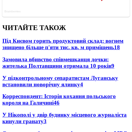
ЧИТАЙТЕ ТАКОЖ
Під Києвом горить продуктовий склад: вогнем
знищено більше п'яти тис. кв. м приміщень
18
Замовила вбивство співмешканця дочки:
жителька Полтавщини отримала 10 років
9
У підконтрольному сепаратистам Луганську
встановили новорічну ялинку
4
Корреспондент: Історія кохання польського
короля на Галичині
4
6
У Нікополі у двір будинку місцевого журналіста
кинули гранату
3