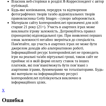
Власник веб-сторінки в розділі Я-Корреспондент є автор
публікації.
Будь-яке копіювання, передрук та відтворення
фотографічних творів та/або аудіовізуальних творів
правовласника Getty Images - суворо забороняється.
Матеріали сайту korrespondent.net призначені для осіб
старше 21 року (21+). Участь в азартних іграх може
викликати ігрову залежність. Дотримуйтесь правил
(принципів) відповідальної гри. При виявленні перших
ознак залежності негайно зверніться до спеціаліста.
Пам'ятайте, що участь в азартних іграх не може бути
джерелом доходів або альтернативою роботі.
Інформаційний ресурс korrespondent.net не проводить
ігри на реальні та/або віртуальні гроші, також сайт не
приймає ні в якій формі оплату ставок та інших
платежів, які пов’язані/можуть бути пов’язані з
азартними іграми, букмекерами чи тоталізаторами. Будь-
які матеріали на інформаційному ресурсі
korrespondent.net публікуються виключно в
інформаційних цілях.
X
Ошибка