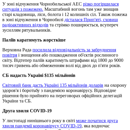
У зоні відчуження Чорнобильської АЕС
різко погіршилася
ситуація з пожежею.
Масштабний вогонь там уже знищив
старі кладовища, ліси, болота і 12 колишніх сіл. Також пожежа
в зоні відчуження в Чорнобилі
дісталася Прип'яті, сховищ
радіоактивних відходів
та стрімко поширюється, всупереч
зусиллям рятувальників.
Паліїв каратимуть жорсткіше
Верховна Рада
посилила відповідальність за забруднення
повітря
і знищення або пошкодження об'єктів рослинного
світу. Відтепер паліїв каратимуть штрафами від 1800 до 9000
тисяч гривень або обмеженням волі від двох до п'яти років.
СБ надасть Україні $135 мільйонів
Світовий банк дасть Україні 135 мільйонів доларів
на охорону
здоров'я і боротьбу з пандемією коронавірусу. Відповідне
рішення було прийнято на переговорах офіційних делегацій
України та СБ.
Друга хвиля COVID-19
У листопаді нинішнього року в світі
може початися друга
хвиля пандемії коронавірусу COVID-19
, яка водночас