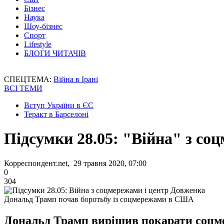
Бізнес
Наука
Шоу-бізнес
Спорт
Lifestyle
БЛОГИ ЧИТАЧІВ
СПЕЦТЕМА:
Війна в Ірані
ВСІ ТЕМИ
Вступ України в ЄС
Теракт в Барселоні
Підсумки 28.05: "Війна" з со
Корреспондент.net, 29 травня 2020, 07:00
0
304
Дональд Трамп почав боротьбу із соцмережами в США
Дональд Трамп вирішив покарати соцме