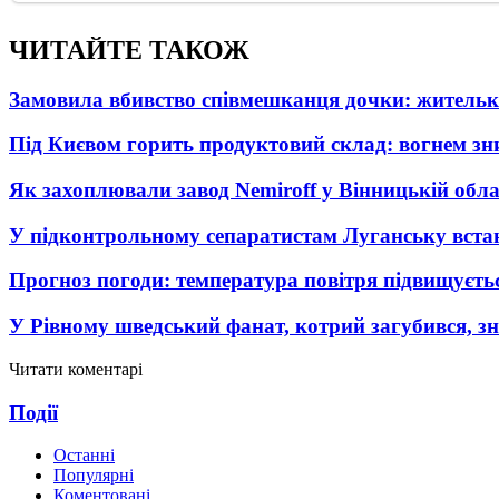
ЧИТАЙТЕ ТАКОЖ
Замовила вбивство співмешканця дочки: житель
Під Києвом горить продуктовий склад: вогнем зни
Як захоплювали завод Nemiroff у Вінницькій облас
У підконтрольному сепаратистам Луганську вста
Прогноз погоди: температура повітря підвищуєть
У Рівному шведський фанат, котрий загубився, з
Читати коментарі
Події
Останні
Популярні
Коментовані