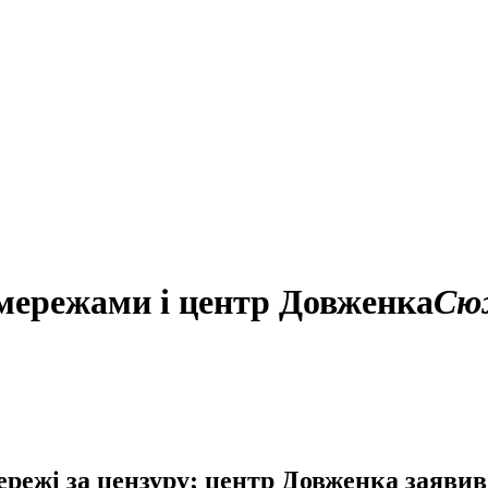
цмережами і центр Довженка
Сю
режі за цензуру; центр Довженка заявив