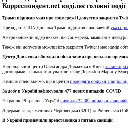
Корреспондент.net виділяє головні поді
Трамп підписав указ про соцмережі і допустив закриття Twit
Президент США Дональд Трамп підписав виконавчий
указ про
Американський лідер вказав, що соцмережі, замішані в цензурі а
Також він допустив можливість закриття Twitter і має намір об
Центр Довженка обшукали після заяви про неплатоспромож
Національний центр Олександра Довженка в Києві
заявив про
договорами, а також звинуватили главу Держкіно Марину Кудер
Пізніше стало відомо, що в центрі
проводять обшуки Нацполіція
За добу в Україні зафіксували 477 нових випадків COVID
На ранок 28 травня в Україні
виявили 22 382 випадки коронавір
Лідерами за зараженням є Чернівецька (3201) та Рівненська (1588
В Україні призначили представника з питань санкцій