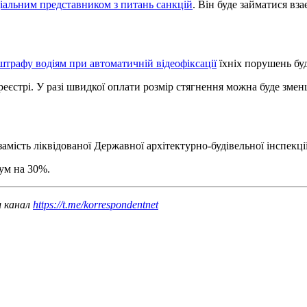
іальним представником з питань санкцій
. Він буде займатися в
штрафу водіям при автоматичній відеофіксації
їхніх порушень буд
еєстрі. У разі швидкої оплати розмір стягнення можна буде зме
амість ліквідованої Державної архітектурно-будівельної інспекції
ум на 30%.
ш канал
https://t.me/korrespondentnet