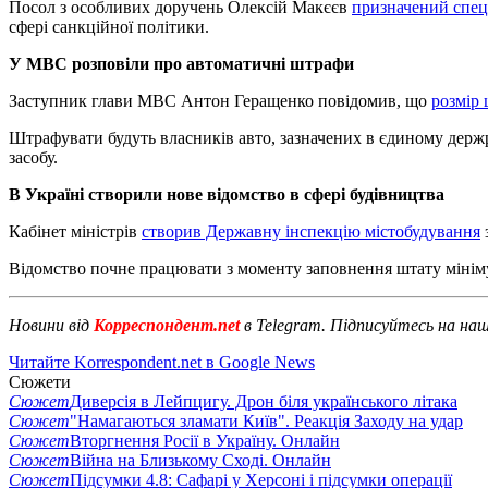
Посол з особливих доручень Олексій Макєєв
призначений спец
сфері санкційної політики.
У МВС розповіли про автоматичні штрафи
Заступник глави МВС Антон Геращенко повідомив, що
розмір 
Штрафувати будуть власників авто, зазначених в єдиному держр
засобу.
В Україні створили нове відомство в сфері будівництва
Кабінет міністрів
створив Державну інспекцію містобудування
з
Відомство почне працювати з моменту заповнення штату мінім
Новини від
Корреспондент.net
в Telegram. Підписуйтесь на на
Читайте Korrespondent.net в Google News
Сюжети
Сюжет
Диверсія в Лейпцигу. Дрон біля українського літака
Сюжет
"Намагаються зламати Київ". Реакція Заходу на удар
Сюжет
Вторгнення Росії в Україну. Онлайн
Сюжет
Війна на Близькому Сході. Онлайн
Сюжет
Підсумки 4.8: Сафарі у Херсоні і підсумки операції