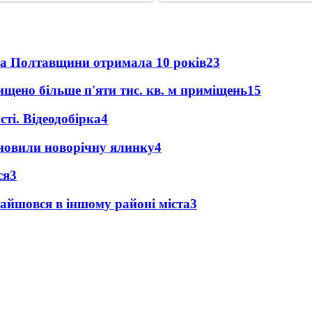
ка Полтавщини отримала 10 років
23
щено більше п'яти тис. кв. м приміщень
15
ті. Відеодобірка
4
новили новорічну ялинку
4
ся
3
найшовся в іншому районі міста
3