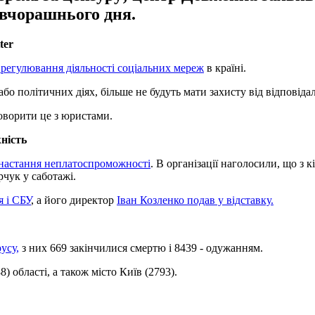
ї вчорашнього дня.
ter
 регулювання діяльності соціальних мереж
в країні.
бо політичних діях, більше не будуть мати захисту від відповідал
говорити це з юристами.
ність
 настання неплатоспроможності
. В організації наголосили, що з 
чук у саботажі.
 і СБУ
, а його директор
Іван Козленко подав у відставку.
усу,
з них 669 закінчилися смертю і 8439 - одужанням.
) області, а також місто Київ (2793).