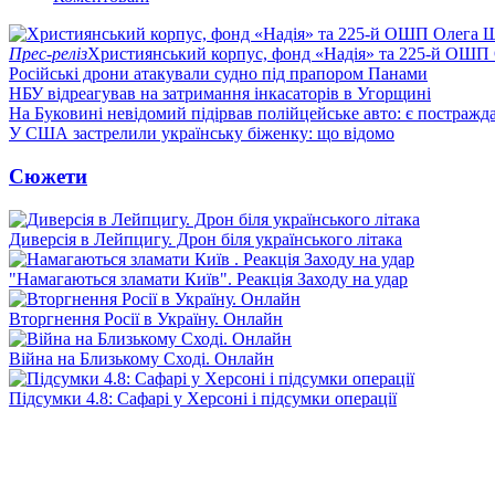
Прес-реліз
Християнський корпус, фонд «Надія» та 225-й ОШП 
Російські дрони атакували судно під прапором Панами
НБУ відреагував на затримання інкасаторів в Угорщині
На Буковині невідомий підірвав полійцейське авто: є постражда
У США застрелили українську біженку: що відомо
Сюжети
Диверсія в Лейпцигу. Дрон біля українського літака
"Намагаються зламати Київ". Реакція Заходу на удар
Вторгнення Росії в Україну. Онлайн
Війна на Близькому Сході. Онлайн
Підсумки 4.8: Сафарі у Херсоні і підсумки операції