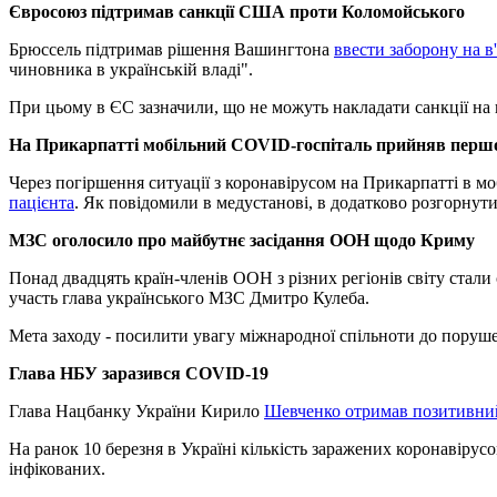
Євросоюз підтримав санкції США проти Коломойського
Брюссель підтримав рішення Вашингтона
ввести заборону на в
чиновника в українській владі".
При цьому в ЄС зазначили, що не можуть накладати санкції на 
На Прикарпатті мобільний COVID-госпіталь прийняв першо
Через погіршення ситуації з коронавірусом на Прикарпатті в м
пацієнта
. Як повідомили в медустанові, в додатково розгорнути
МЗС оголосило про майбутнє засідання ООН щодо Криму
Понад двадцять країн-членів ООН з різних регіонів світу стали
участь глава українського МЗС Дмитро Кулеба.
Мета заходу - посилити увагу міжнародної спільноти до поруш
Глава НБУ заразився COVID-19
Глава Нацбанку України Кирило
Шевченко отримав позитивний
На ранок 10 березня в Україні кількість заражених коронавірусо
інфікованих.