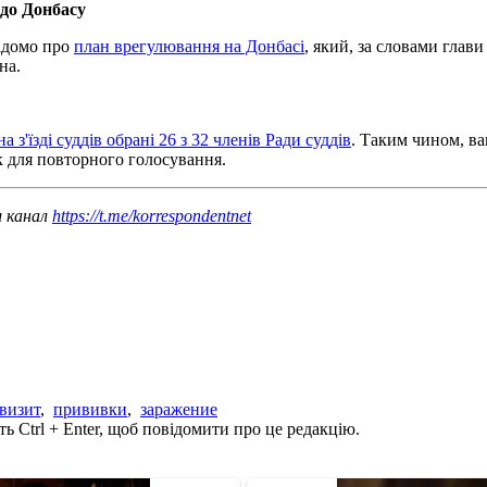
одо Донбасу
відомо про
план врегулювання на Донбасі
, який, за словами глав
на.
на з'їзді суддів обрані 26 з 32 членів Ради суддів
. Таким чином, в
ок для повторного голосування.
ш канал
https://t.me/korrespondentnet
визит
,
прививки
,
заражение
ь Ctrl + Enter, щоб повідомити про це редакцію.