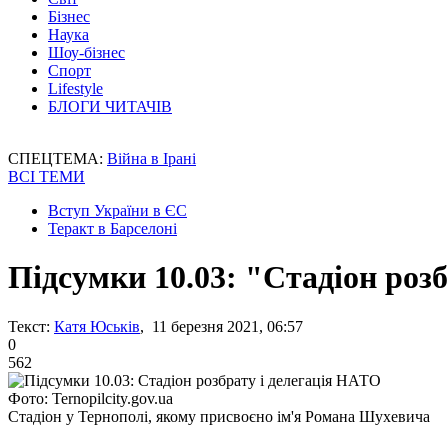
Бізнес
Наука
Шоу-бізнес
Спорт
Lifestyle
БЛОГИ ЧИТАЧІВ
СПЕЦТЕМА:
Війна в Ірані
ВСІ ТЕМИ
Вступ України в ЄС
Теракт в Барселоні
Підсумки 10.03: "Стадіон роз
Текст:
Катя Юськів
, 11 березня 2021, 06:57
0
562
Фото: Ternopilcity.gov.ua
Стадіон у Тернополі, якому присвоєно ім'я Романа Шухевича