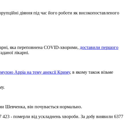
корупційні діяння під час його роботи як високопоставленого
лікарні, яка переповнена COVID-хворими,
доставили першого
аданої лікарні.
рмулою Арріа на тему анексії Криму
, в якому також візьме
му.
ами Шевченка, він почувається нормально.
27 423 - померли від ускладнень хвороби. За добу виявили 6377