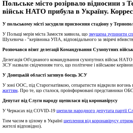
Польське місто розірвало відносини з 
військ НАТО прибула в Україну. Корресп
У польському місті засудили присвоєння стадіону у Тернопо
У Польщі мерія міста Замостя заявила, що
змушена зупинити сп
Шухевича - "керівника УПА, відповідального за звірячі вбивств
Розпочався візит делегації Командування Сухопутних війсь
Делегація Об'єднаного командування сухопутних військ НАТО
ЗСУ назвали свідченням того, що політичне і військове керівни
У Донецькій області загинув боєць ЗСУ
У зоні ООС, під Старогнатівкою, сепаратисти відкрили вогонь п
життям
. Про те, що сталося, проінформовані представники ОБ
Депутат від Слуги народу щепилася від коронавірусу
У Черкасах від COVID-19
щепили народного депутата партії С
Тим часом в цілому в Україні
щеплення від коронавірусу отрима
жителі відповідно).