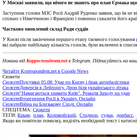
У Москві заявили, що нічого не знають про план Єрмака щ
Заступник голови МЗС Росії Андрій Руденко заявив, що їм не 
спільно з Німеччиною і Францією і повинна схвалити його краї
Частково оновлений склад Ради суддів
У Києві після закінчення першого етапу таємного голосування
які набрали найбільшу кількість голосів, були включені в спис
Новини від
Корреспондент.net
в Telegram. Підписуйтесь на на
Читайте Korrespondent.net в Google News
Сюжети
Сюжет
Підсумки 05.08: Удар по Києву і брак антибалістики
Сюжет
Диверсія в Лейпцигу. Дрон біля українського літака
Сюжет
"Намагаються зламати Київ". Реакція Заходу на удар
Сюжет
Вторгнення Росії в Україну. Онлайн
Сюжет
Війна на Близькому Сході. Онлайн
СПЕЦТЕМА:
Сюжети
ТЕГИ:
Крым
,
план
,
Коломойский
,
Стадион
,
судьи
,
донбасс
,
Якщо ви помітили помилку, виділіть необхідний текст і натисніт