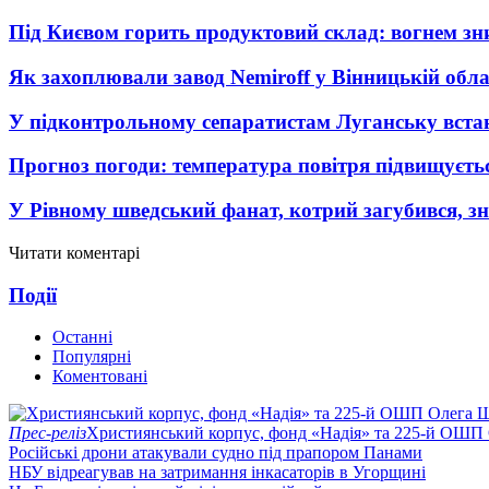
Під Києвом горить продуктовий склад: вогнем зни
Як захоплювали завод Nemiroff у Вінницькій облас
У підконтрольному сепаратистам Луганську вста
Прогноз погоди: температура повітря підвищуєть
У Рівному шведський фанат, котрий загубився, з
Читати коментарі
Події
Останні
Популярні
Коментовані
Прес-реліз
Християнський корпус, фонд «Надія» та 225-й ОШП 
Російські дрони атакували судно під прапором Панами
НБУ відреагував на затримання інкасаторів в Угорщині