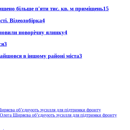
щено більше п'яти тис. кв. м приміщень
15
ті. Відеодобірка
4
новили новорічну ялинку
4
ся
3
найшовся в іншому районі міста
3
Олега Ширяєва об’єднують зусилля для підтримки фронту