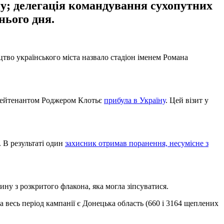
ну; делегація командування сухопутних
нього дня.
цтво українського міста назвало стадіон іменем Романа
-лейтенантом Роджером Клотьє
прибула в Україну
. Цей візит у
. В результаті один
захисник отримав поранення, несумісне з
цину з розкритого флакона, яка могла зіпсуватися.
за весь період кампанії є Донецька область (660 і 3164 щеплених