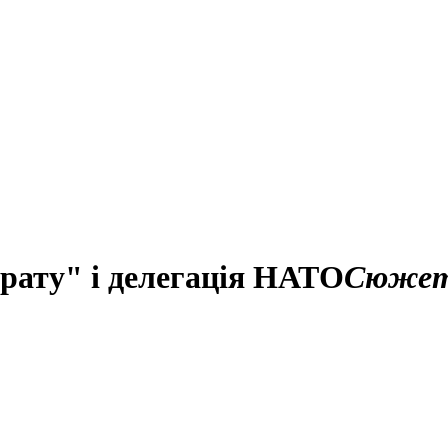
брату" і делегація НАТО
Сюже