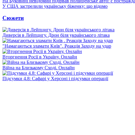
На Буковині невідомий підірвав полійцейське авто: є постражда
У США застрелили українську біженку: що відомо
Сюжети
Диверсія в Лейпцигу. Дрон біля українського літака
"Намагаються зламати Київ". Реакція Заходу на удар
Вторгнення Росії в Україну. Онлайн
Війна на Близькому Сході. Онлайн
Підсумки 4.8: Сафарі у Херсоні і підсумки операції