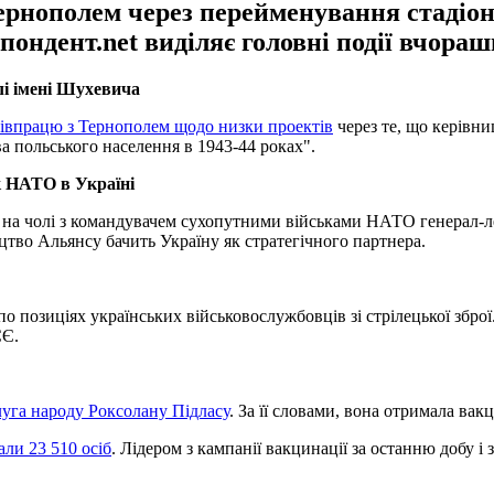
Тернополем через перейменування стадіо
ондент.net виділяє головні події вчораш
лі імені Шухевича
івпрацю з Тернополем щодо низки проектів
через те, що керівни
а польського населення в 1943-44 роках".
к НАТО в Україні
 на чолі з командувачем сухопутними військами НАТО генерал
цтво Альянсу бачить Україну як стратегічного партнера.
о позиціях українських військовослужбовців зі стрілецької зброї
СЄ.
луга народу Роксолану Підласу
. За її словами, вона отримала вак
ли 23 510 осіб
. Лідером з кампанії вакцинації за останню добу і 