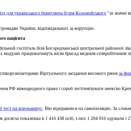
'їзд для українського бізнесмена Ігоря Коломойського
"за значні 
громадян України, відповідальних за корупцію.
го пацієнта
обільний госпіталь біля Богородчанської центральної районної 
х модулях працюватимуть вісім бригад медиків-співробітників зг
 співорганізаторами Віртуального засідання високого рівня
за фо
ення РФ міжнародного права і спроб легітимізувати анексію Кри
 тест на коронавірус
. Він відправився на самоізоляцію. За слов
м досягла показника в 1 416 438 осіб, з них 1 204 916 одужали і 