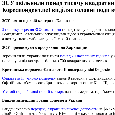
ЗСУ звільнили понад тисячу квадратних 
Кореспондент.net виділяє головні події 
ЗСУ взяли під свій контроль Балаклію
З початку вересня ЗСУ звільнили
понад тисячу квадратних кіло
Володимир Зеленський опублікував відео з українськими бійцями,
а позаду нього майорить український прапор.
ЗСУ продовжують просування на Харківщині
Збройні сили України звільнили
понад 20 населених пунктів
у 
повернули під контроль близько 700 квадратних кілометрів.
Британська королева Єлизавета II померла у віці 96 років
Єлизавета II «мирно померла»
вдень 8 вересня у шотландській р
Офіційним ім'ям нового британського короля стане Карл III, по
У своїй першій заяві новий монарх
назвав смерть матері "момент
Байден затвердив транш допомоги Україні
Байден схвалив
передачу Україні військової допомоги
на $675 м
Ллойд Остін під час брифінгу у Німеччині у рамках нового зас