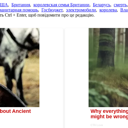
США
,
Британия
,
королевская семья Британии
,
Беларусь
,
смерть
манитарная помощь
,
Госбюджет
,
электромобили
,
королева
,
Вла
ь Ctrl + Enter, щоб повідомити про це редакцію.