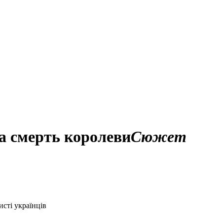
а смерть королеви
Сюжет
исті українців