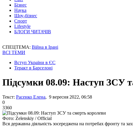
Бізнес
Наука
Шоу-бізнес
Спорт
Lifestyle
БЛОГИ ЧИТАЧІВ
СПЕЦТЕМА:
Війна в Ірані
ВСІ ТЕМИ
Вступ України в ЄС
Теракт в Барселоні
Підсумки 08.09: Наступ ЗСУ т
Текст:
Расенко Елена
, 9 вересня 2022, 06:58
0
3360
Фото: Zelenskiy / Official
Вся державна діяльність зосереджена на потребах фронту та зах