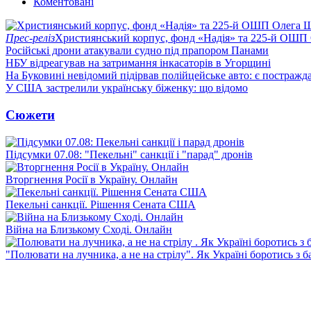
Коментовані
Прес-реліз
Християнський корпус, фонд «Надія» та 225-й ОШП 
Російські дрони атакували судно під прапором Панами
НБУ відреагував на затримання інкасаторів в Угорщині
На Буковині невідомий підірвав полійцейське авто: є постражда
У США застрелили українську біженку: що відомо
Сюжети
Підсумки 07.08: "Пекельні" санкції і "парад" дронів
Вторгнення Росії в Україну. Онлайн
Пекельні санкції. Рішення Сената США
Війна на Близькому Сході. Онлайн
"Полювати на лучника, а не на стрілу". Як Україні боротись з 