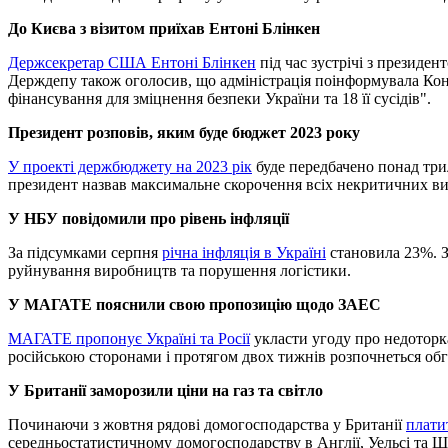
До Києва з візитом приїхав Ентоні Блінкен
Держсекретар США Ентоні Блінкен
під час зустрічі з президе
Держдепу також оголосив, що адміністрація поінформувала Конгр
фінансування для зміцнення безпеки України та 18 її сусідів".
Президент розповів, яким буде бюджет 2023 року
У проекті держбюджету на 2023 рік
буде передбачено понад три
президент назвав максимальне скорочення всіх некритичних вида
У НБУ повідомили про рівень інфляції
За підсумками серпня
річна інфляція в Україні
становила 23%. З
руйнування виробництв та порушення логістики.
У МАГАТЕ пояснили свою пропозицію щодо ЗАЕС
МАГАТЕ пропонує Україні та Росії
укласти угоду про недоторкан
російською сторонами і протягом двох тижнів розпочнеться об
У Британії заморозили ціни на газ та світло
Починаючи з жовтня рядові домогосподарства у Британії
плати
середньостатистичному домогосподарству в Англії, Уельсі та Шо