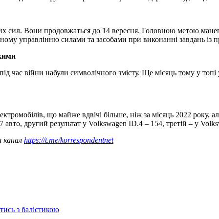
х сил. Вони продовжаться до 14 вересня. Головною метою маневр
ному управлінню силами та засобами при виконанні завдань із п
ькими
і під час війни набули символічного змісту. Ще місяць тому у топі
ектромобілів, що майже вдвічі більше, ніж за місяць 2022 року,
 авто, другий результат у Volkswagen ID.4 – 154, третій – у Volk
ш канал
https://t.me/korrespondentnet
отись з балістикою