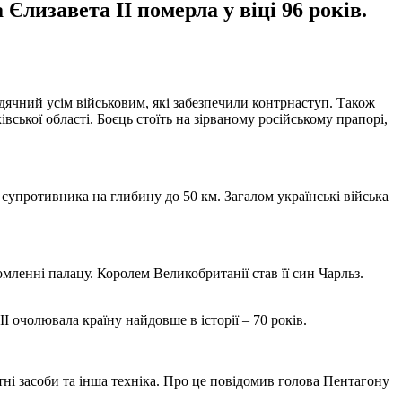
лизавета II померла у віці 96 років.
дячний усім військовим, які забезпечили контрнаступ. Також
ської області. Боєць стоїть на зірваному російському прапорі,
 супротивника на глибину до 50 км. Загалом українські війська
омленні палацу. Королем Великобританії став її син Чарльз.
II очолювала країну найдовше в історії – 70 років.
і засоби та інша техніка. Про це повідомив голова Пентагону