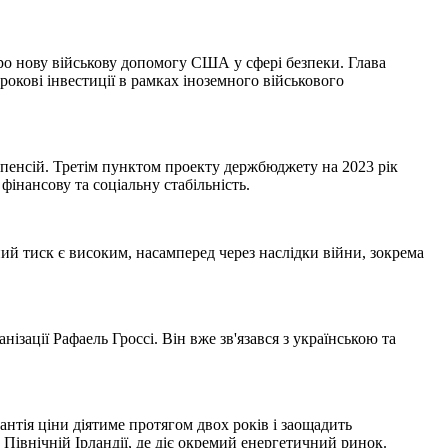
ро нову військову допомогу США у сфері безпеки. Глава
рокові інвестиції в рамках іноземного військового
 пенсій. Третім пунктом проекту держбюджету на 2023 рік
інансову та соціальну стабільність.
й тиск є високим, насамперед через наслідки війни, зокрема
ізації Рафаель Гроссі. Він вже зв'язався з українською та
антія ціни діятиме протягом двох років і заощадить
 Північній Ірландії, де діє окремий енергетичний ринок.