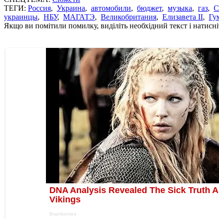
ТЕГИ:
Россия
,
Украина
,
автомобили
,
бюджет
,
музыка
,
газ
,
украинцы
,
НБУ
,
МАГАТЭ
,
Великобритания
,
Елизавета II
,
Гу
Якщо ви помітили помилку, виділіть необхідний текст і натисніт