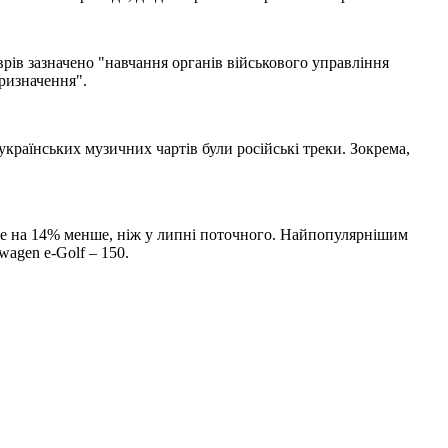
ів зазначено "навчання органів військового управління
ризначення".
 українських музичних чартів були російські треки. Зокрема,
 але на 14% менше, ніж у липні поточного. Найпопулярнішим
swagen е-Golf – 150.