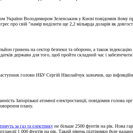
нтом України Володимиром Зеленським у Києві повідомив йому п
ес про свій "намір виділити ще 2,2 мільярда доларів як довгост
льйон гривень на сектор безпеки та оборони, а також індексацію
тків держави для того, щоб пройти складний час і забезпечити ф
аступник голови НБУ Сергій Ніколайчук зазначив, що інфляційни
ність Запорізької атомної електростанції, повідомив голова орган
говорення плану.
тимуть за газ та електрику
не більше 2500 фунтів на рік. Нова гар
тландії 1 000 фунтів на рік. Такий рівень підтримки буде надано