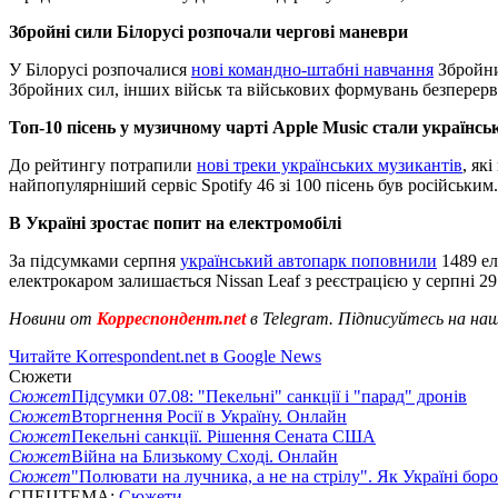
Збройні сили Білорусі розпочали чергові маневри
У Білорусі розпочалися
нові командно-штабні навчання
Збройни
Збройних сил, інших військ та військових формувань безперерв
Топ-10 пісень у музичному чарті Apple Music стали українс
До рейтингу потрапили
нові треки українських музикантів
, як
найпопулярніший сервіс Spotify 46 зі 100 пісень був російським.
В Україні зростає попит на електромобілі
За підсумками серпня
український автопарк поповнили
1489 ел
електрокаром залишається Nissan Leaf з реєстрацією у серпні 297
Новини от
Корреспондент.net
в Telegram. Підписуйтесь на на
Читайте Korrespondent.net в Google News
Сюжети
Сюжет
Підсумки 07.08: "Пекельні" санкції і "парад" дронів
Сюжет
Вторгнення Росії в Україну. Онлайн
Сюжет
Пекельні санкції. Рішення Сената США
Сюжет
Війна на Близькому Сході. Онлайн
Сюжет
"Полювати на лучника, а не на стрілу". Як Україні бор
СПЕЦТЕМА:
Сюжети