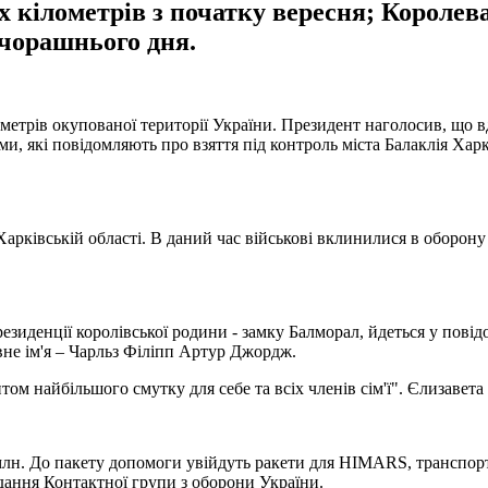
кілометрів з початку вересня; Королева Є
вчорашнього дня.
метрів окупованої території України. Президент наголосив, що в
 які повідомляють про взяття під контроль міста Балаклія Харків
Харківській області. В даний час військові вклинилися в оборону
езиденції королівської родини - замку Балморал, йдеться у повід
вне ім'я – Чарльз Філіпп Артур Джордж.
ом найбільшого смутку для себе та всіх членів сім'ї". Єлизавета 
лн. До пакету допомоги увійдуть ракети для HIMARS, транспортн
ідання Контактної групи з оборони України.