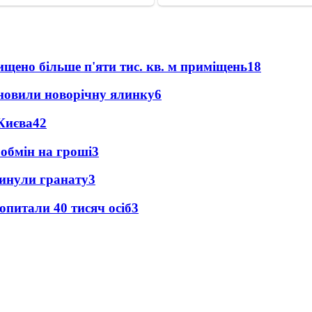
щено більше п'яти тис. кв. м приміщень
18
новили новорічну ялинку
6
Києва
4
2
 обмін на гроші
3
кинули гранату
3
опитали 40 тисяч осіб
3