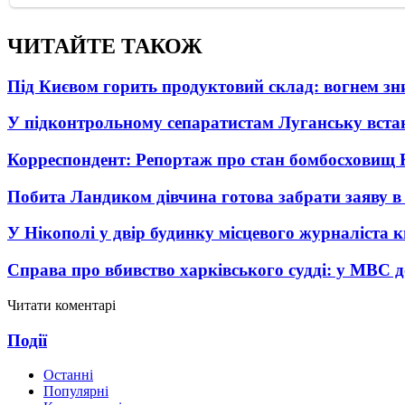
ЧИТАЙТЕ ТАКОЖ
Під Києвом горить продуктовий склад: вогнем зни
У підконтрольному сепаратистам Луганську вста
Корреспондент: Репортаж про стан бомбосховищ 
Побита Ландиком дівчина готова забрати заяву в
У Нікополі у двір будинку місцевого журналіста 
Справа про вбивство харківського судді: у МВС д
Читати коментарі
Події
Останні
Популярні