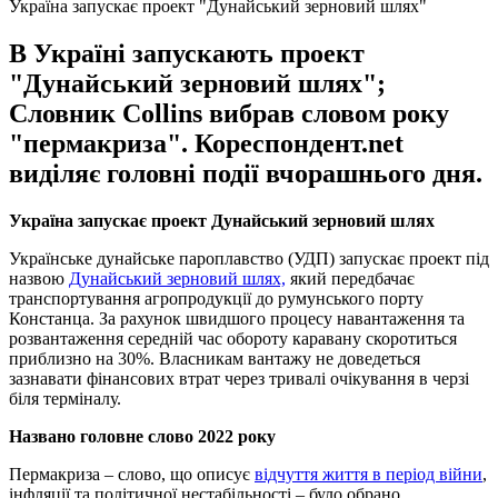
Україна запускає проект "Дунайський зерновий шлях"
В Україні запускають проект
"Дунайський зерновий шлях";
Словник Collins вибрав словом року
"пермакриза". Кореспондент.net
виділяє головні події вчорашнього дня.
Україна запускає проект Дунайський зерновий шлях
Українське дунайське пароплавство (УДП) запускає проект під
назвою
Дунайський зерновий шлях,
який передбачає
транспортування агропродукції до румунського порту
Констанца. За рахунок швидшого процесу навантаження та
розвантаження середній час обороту каравану скоротиться
приблизно на 30%. Власникам вантажу не доведеться
зазнавати фінансових втрат через тривалі очікування в черзі
біля терміналу.
Названо головне слово 2022 року
Пермакриза – слово, що описує
відчуття життя в період війни
,
інфляції та політичної нестабільності – було обрано