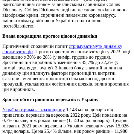
найголовнішим словом за англійським словником Collins
Dictionary. Collins Dictionary виділив це слово, оскільки воно
відображає кризи, спричинені пандемією коронавірусу,
зміною клімату, війною в Україні та політичною
нестабільністю.
Влада покращила прогноз цінової динаміки
Пригнічений споживчий попит
стримуватимуть динаміку
споживчих цін
. Прогноз зростання споживчих цін у 2023 році
зменшено з 30% до 28% (у вимірі грудень до грудня).
Зростання цін виробників зменшено з 35,7% до 32,2% (у
вимірі грудня до грудня). З іншого боку, значний вплив на
динаміку цін вплинуть фактори пропозиції та витратні
фактори: зменшення пропозиції сільськогосподарської
продукції, ускладнення логістичних шляхів, вплив зростання
цін виробників.
Зростає обсяг грошових переказів в Україну
Україна отримала з-за кордону
1,148 млрд. доларів від
приватних переказів за вересень 2022 року. Цей показник на
0,7% більше, ніж роком раніше (1,140 млрд. доларів). Трудові
мігранти 2021 року перевели в Україну рекордну суму 15,026
млрд доларів. Це на 25,4% більше, ніж роком раніше – 11,980