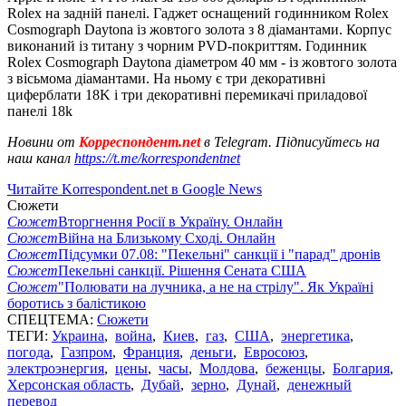
Rolex на задній панелі. Гаджет оснащений годинником Rolex
Cosmograph Daytona із жовтого золота з 8 діамантами. Корпус
виконаний із титану з чорним PVD-покриттям. Годинник
Rolex Cosmograph Daytona діаметром 40 мм - із жовтого золота
з вісьмома діамантами. На ньому є три декоративні
циферблати 18K і три декоративні перемикачі приладової
панелі 18k
Новини от
Корреспондент.net
в Telegram. Підписуйтесь на
наш канал
https://t.me/korrespondentnet
Читайте Korrespondent.net в Google News
Сюжети
Сюжет
Вторгнення Росії в Україну. Онлайн
Сюжет
Війна на Близькому Сході. Онлайн
Сюжет
Підсумки 07.08: "Пекельні" санкції і "парад" дронів
Сюжет
Пекельні санкції. Рішення Сената США
Сюжет
"Полювати на лучника, а не на стрілу". Як Україні
боротись з балістикою
СПЕЦТЕМА:
Сюжети
ТЕГИ:
Украина
,
война
,
Киев
,
газ
,
США
,
энергетика
,
погода
,
Газпром
,
Франция
,
деньги
,
Евросоюз
,
электроэнергия
,
цены
,
часы
,
Молдова
,
беженцы
,
Болгария
,
Херсонская область
,
Дубай
,
зерно
,
Дунай
,
денежный
перевод