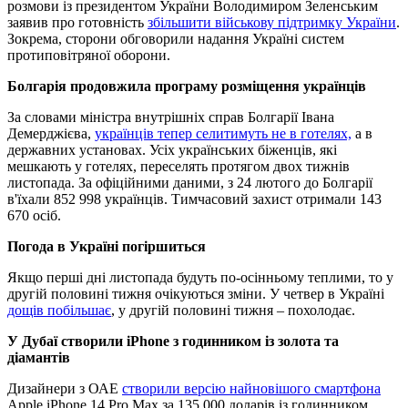
розмови із президентом України Володимиром Зеленським
заявив про готовність
збільшити військову підтримку України
.
Зокрема, сторони обговорили надання Україні систем
протиповітряної оборони.
Болгарія продовжила програму розміщення українців
За словами міністра внутрішніх справ Болгарії Івана
Демерджієва,
українців тепер селитимуть не в готелях,
а в
державних установах. Усіх українських біженців, які
мешкають у готелях, переселять протягом двох тижнів
листопада. За офіційними даними, з 24 лютого до Болгарії
в'їхали 852 998 українців. Тимчасовий захист отримали 143
670 осіб.
Погода в Україні погіршиться
Якщо перші дні листопада будуть по-осінньому теплими, то у
другій половині тижня очікуються зміни. У четвер в Україні
дощів побільшає
, у другій половині тижня – похолодає.
У Дубаї створили iPhone з годинником із золота та
діамантів
Дизайнери з ОАЕ
створили версію найновішого смартфона
Apple iPhone 14 Pro Max за 135 000 доларів із годинником