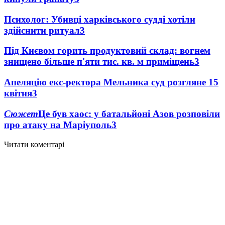
Психолог: Убивці харківського судді хотіли
здійснити ритуал
3
Під Києвом горить продуктовий склад: вогнем
знищено більше п'яти тис. кв. м приміщень
3
Апеляцію екс-ректора Мельника суд розгляне 15
квітня
3
Сюжет
Це був хаос: у батальйоні Азов розповіли
про атаку на Маріуполь
3
Читати коментарі