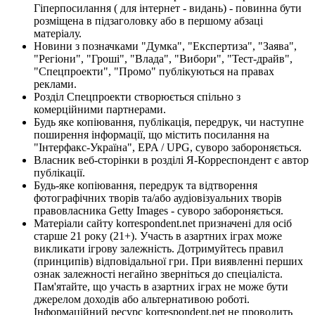
Гіперпосилання ( для інтернет - видань) - повинна бути
розміщена в підзаголовку або в першому абзаці
матеріалу.
Новини з позначками "Думка", "Експертиза", "Заява",
"Регіони", "Гроші", "Влада", "Вибори", "Тест-драйв",
"Спецпроекти", "Промо" публікуються на правах
реклами.
Розділ Спецпроекти створюється спільно з
комерційними партнерами.
Будь яке копіювання, публікація, передрук, чи наступне
поширення інформації, що містить посилання на
"Інтерфакс-Україна", EPA / UPG, суворо забороняється.
Власник веб-сторінки в розділі Я-Корреспондент є автор
публікації.
Будь-яке копіювання, передрук та відтворення
фотографічних творів та/або аудіовізуальних творів
правовласника Getty Images - суворо забороняється.
Матеріали сайту korrespondent.net призначені для осіб
старше 21 року (21+). Участь в азартних іграх може
викликати ігрову залежність. Дотримуйтесь правил
(принципів) відповідальної гри. При виявленні перших
ознак залежності негайно зверніться до спеціаліста.
Пам'ятайте, що участь в азартних іграх не може бути
джерелом доходів або альтернативою роботі.
Інформаційний ресурс korrespondent.net не проводить