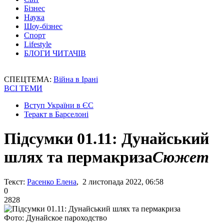
Бізнес
Наука
Шоу-бізнес
Спорт
Lifestyle
БЛОГИ ЧИТАЧІВ
СПЕЦТЕМА:
Війна в Ірані
ВСІ ТЕМИ
Вступ України в ЄС
Теракт в Барселоні
Підсумки 01.11: Дунайський
шлях та пермакриза
Сюжет
Текст:
Расенко Елена
, 2 листопада 2022, 06:58
0
2828
Фото: Дунайское пароходство