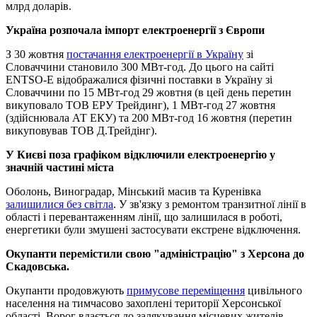
млрд доларів.
Україна розпочала імпорт електроенергії з Європи
З 30 жовтня
постачання електроенергії в Україну
зі
Словаччини становило 300 МВт-год. До цього на сайті
ENTSO-E відображалися фізичні поставки в Україну зі
Словаччини по 15 МВт-год 29 жовтня (в цей день перетин
викуповало ТОВ ЕРУ Трейдинг), 1 МВт-год 27 жовтня
(здійснювала АТ ЕКУ) та 200 МВт-год 16 жовтня (перетин
викуповував ТОВ Д.Трейдінг).
У Києві поза графіком відключили електроенергію у
значній частині міста
Оболонь, Виноградар, Мінський масив та Куренівка
залишилися без світла
. У зв'язку з ремонтом транзитної лінії в
області і перевантаженням лінії, що залишилася в роботі,
енергетики були змушені застосувати екстрене відключення.
Окупанти перемістили свою "адміністрацію" з Херсона до
Скадовська.
Окупанти продовжують
примусове переміщення
цивільного
населення на тимчасово захоплені території Херсонської
області. Ворог вдається до залякування місцевих жителів,