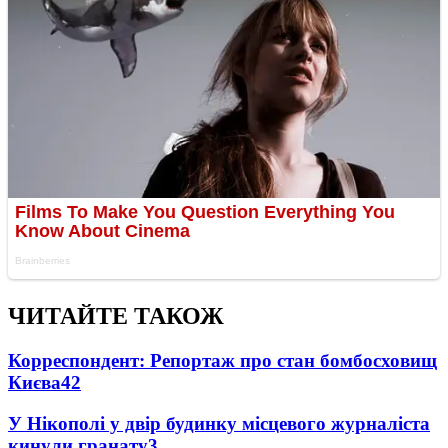
ЧИТАЙТЕ ТАКОЖ
Корреспондент: Репортаж про стан бомбосховищ
Києва
4
2
У Нікополі у двір будинку місцевого журналіста
кинули гранату
3