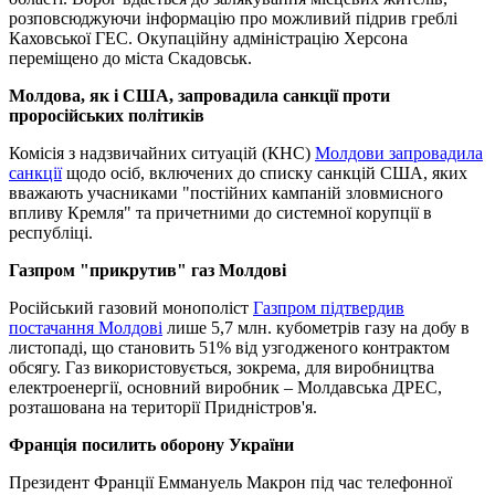
розповсюджуючи інформацію про можливий підрив греблі
Каховської ГЕС. Окупаційну адміністрацію Херсона
переміщено до міста Скадовськ.
Молдова, як і США, запровадила санкції проти
проросійських політиків
Комісія з надзвичайних ситуацій (КНС)
Молдови запровадила
санкції
щодо осіб, включених до списку санкцій США, яких
вважають учасниками "постійних кампаній зловмисного
впливу Кремля" та причетними до системної корупції в
республіці.
Газпром "прикрутив" газ Молдові
Російський газовий монополіст
Газпром підтвердив
постачання Молдові
лише 5,7 млн. кубометрів газу на добу в
листопаді, що становить 51% від узгодженого контрактом
обсягу. Газ використовується, зокрема, для виробництва
електроенергії, основний виробник – Молдавська ДРЕС,
розташована на території Придністров'я.
Франція посилить оборону України
Президент Франції Еммануель Макрон під час телефонної