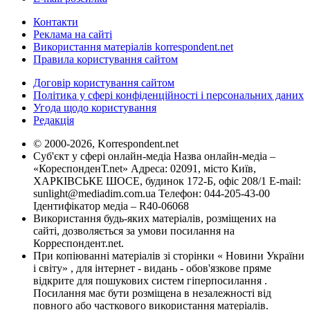
Контакти
Реклама на сайті
Використання матеріалів korrespondent.net
Правила користування сайтом
Договір користування сайтом
Політика у сфері конфіденційності і персональних даних
Угода щодо користування
Редакція
© 2000-2026, Korrespondent.net
Суб'єкт у сфері онлайн-медіа Назва онлайн-медіа –
«КореспонденТ.net» Адреса: 02091, місто Київ,
ХАРКІВСЬКЕ ШОСЕ, будинок 172-Б, офіс 208/1 E-mail:
sunlight@mediadim.com.ua
Телефон: 044-205-43-00
Ідентифікатор медіа – R40-06068
Використання будь-яких матеріалів, розміщених на
сайті, дозволяється за умови посилання на
Корреспондент.net.
При копіюванні матеріалів зі сторінки « Новини України
і світу» , для інтернет - видань - обов'язкове пряме
відкрите для пошукових систем гіперпосилання .
Посилання має бути розміщена в незалежності від
повного або часткового використання матеріалів.