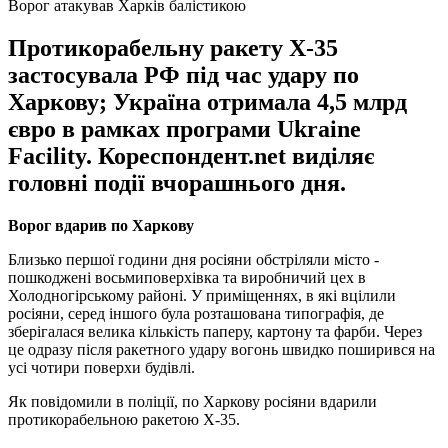
Ворог атакував Харків балістикою
Протикорабельну ракету Х-35
застосувала РФ під час удару по
Харкову; Україна отримала 4,5 млрд
євро в рамках програми Ukraine
Facility. Кореспондент.net виділяє
головні події вчорашнього дня.
Ворог вдарив по Харкову
Близько першої години дня росіяни обстріляли місто -
пошкоджені восьмиповерхівка та виробничий цех в
Холодногірському районі. У приміщеннях, в які вцілили
росіяни, серед іншого була розташована типографія, де
зберігалася велика кількість паперу, картону та фарби. Через
це одразу після ракетного удару вогонь швидко поширився на
усі чотири поверхи будівлі.
Як повідомили в поліції, по Харкову росіяни вдарили
протикорабельною ракетою Х-35.