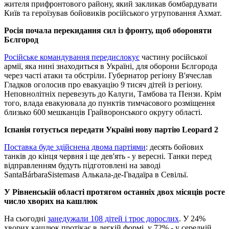
жителя прифронтового району, який закликав бомбардувати
Київ та героїзував бойовиків російського угруповання Ахмат.
Росія почала перекидання сил із фронту, щоб обороняти
Бєлгород
Російське командування передислокує
частину російської
армії, яка нині знаходиться в Україні, для оборони Бєлгорода
через часті атаки та обстріли. Губернатор регіону В'ячеслав
Гладков оголосив про евакуацію 9 тисяч дітей із регіону.
Неповнолітніх перевезуть до Калуги, Тамбова та Пензи. Крім
того, влада евакуювала до пунктів тимчасового розміщення
близько 600 мешканців Грайворонського округу області.
Іспанія готується передати Україні нову партію Leopard 2
Поставка буде здійснена двома партіями
: десять бойових
танків до кінця червня і ще дев'ять - у вересні. Танки перед
відправленням будуть підготовлені на заводі
SantaBárbaraSistemasв Алькала-де-Гвадаїра в Севільї.
У Рівненській області протягом останніх двох місяців росте
число хворих на кашлюк
На сьогодні
занедужали 108 дітей і троє дорослих
. У 24%
хворих кашлюк протікає в легкій формі, у 72% - у середній