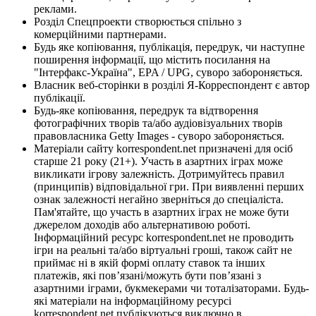
реклами.
Розділ Спецпроекти створюється спільно з
комерційними партнерами.
Будь яке копіювання, публікація, передрук, чи наступне
поширення інформації, що містить посилання на
"Інтерфакс-Україна", EPA / UPG, суворо забороняється.
Власник веб-сторінки в розділі Я-Корреспондент є автор
публікації.
Будь-яке копіювання, передрук та відтворення
фотографічних творів та/або аудіовізуальних творів
правовласника Getty Images - суворо забороняється.
Матеріали сайту korrespondent.net призначені для осіб
старше 21 року (21+). Участь в азартних іграх може
викликати ігрову залежність. Дотримуйтесь правил
(принципів) відповідальної гри. При виявленні перших
ознак залежності негайно зверніться до спеціаліста.
Пам'ятайте, що участь в азартних іграх не може бути
джерелом доходів або альтернативою роботі.
Інформаційний ресурс korrespondent.net не проводить
ігри на реальні та/або віртуальні гроші, також сайт не
приймає ні в якій формі оплату ставок та інших
платежів, які пов’язані/можуть бути пов’язані з
азартними іграми, букмекерами чи тоталізаторами. Будь-
які матеріали на інформаційному ресурсі
korrespondent.net публікуються виключно в