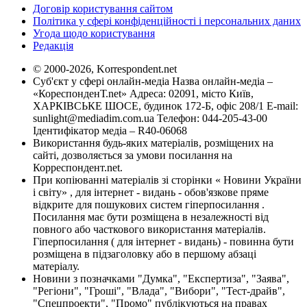
Договір користування сайтом
Політика у сфері конфіденційності і персональних даних
Угода щодо користування
Редакція
© 2000-2026, Korrespondent.net
Суб'єкт у сфері онлайн-медіа Назва онлайн-медіа –
«КореспонденТ.net» Адреса: 02091, місто Київ,
ХАРКІВСЬКЕ ШОСЕ, будинок 172-Б, офіс 208/1 E-mail:
sunlight@mediadim.com.ua
Телефон: 044-205-43-00
Ідентифікатор медіа – R40-06068
Використання будь-яких матеріалів, розміщених на
сайті, дозволяється за умови посилання на
Корреспондент.net.
При копіюванні матеріалів зі сторінки « Новини України
і світу» , для інтернет - видань - обов'язкове пряме
відкрите для пошукових систем гіперпосилання .
Посилання має бути розміщена в незалежності від
повного або часткового використання матеріалів.
Гіперпосилання ( для інтернет - видань) - повинна бути
розміщена в підзаголовку або в першому абзаці
матеріалу.
Новини з позначками "Думка", "Експертиза", "Заява",
"Регіони", "Гроші", "Влада", "Вибори", "Тест-драйв",
"Спецпроекти", "Промо" публікуються на правах