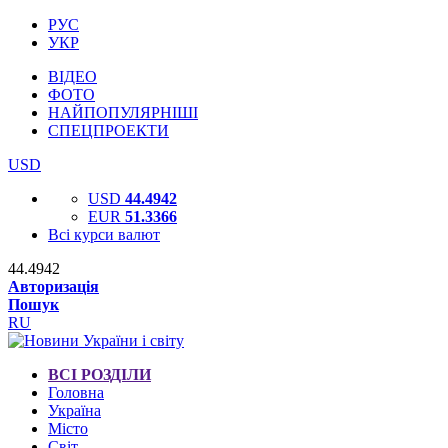
РУС
УКР
ВІДЕО
ФОТО
НАЙПОПУЛЯРНІШІ
СПЕЦПРОЕКТИ
USD
USD
44.4942
EUR
51.3366
Всі курси валют
44.4942
Авторизація
Пошук
RU
ВСІ РОЗДІЛИ
Головна
Україна
Місто
Світ