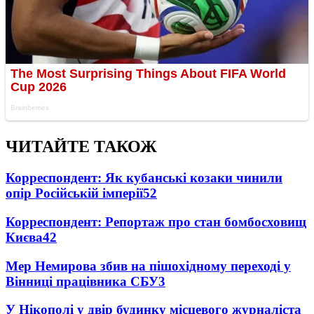
ЧИТАЙТЕ ТАКОЖ
Корреспондент: Як кубанські козаки чинили
опір Російській імперії
5
2
Корреспондент: Репортаж про стан бомбосховищ
Києва
4
2
Мер Немирова збив на пішохідному переході у
Вінниці працівника СБУ
3
У Нікополі у двір будинку місцевого журналіста