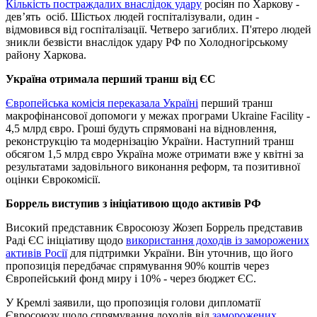
Кількість постраждалих внаслідок удару
росіян по Харкову -
дев’ять осіб. Шістьох людей госпіталізували, один -
відмовився від госпіталізації. Четверо загиблих. П'ятеро людей
зникли безвісти внаслідок удару РФ по Холодногірському
району Харкова.
Україна отримала перший транш від ЄС
Європейська комісія переказала Україні
перший транш
макрофінансової допомоги у межах програми Ukraine Facility -
4,5 млрд євро. Гроші будуть спрямовані на відновлення,
реконструкцію та модернізацію України. Наступний транш
обсягом 1,5 млрд євро Україна може отримати вже у квітні за
результатами задовільного виконання реформ, та позитивної
оцінки Єврокомісії.
Боррель виступив з ініціативою щодо активів РФ
Високий представник Євросоюзу Жозеп Боррель представив
Раді ЄС ініціативу щодо
використання доходів із заморожених
активів Росії
для підтримки України. Він уточнив, що його
пропозиція передбачає спрямування 90% коштів через
Європейський фонд миру і 10% - через бюджет ЄС.
У Кремлі заявили, що пропозиція голови дипломатії
Євросоюзу щодо спрямування доходів від
заморожених