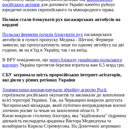
російських активів
для допомоги Україні начебто руйнує
юридичні основи європейського та міжнародного права.
Поляки стали блокувати рух пасажирських автобусів на
кордоні
Польські фермери почали блокувати рух
пасажирських
автобусів в пункті пропуску Медика - Шегині. Фермери
заявили, що пропускатимуть лише по одному автобусу на дві
години, як на в’їзд в Україну, так і на виїзд.
В ВРУ повідомили, що
через блокаду українсько-польського
кордону
Україна протягом березня втратила вже 6,5 млрд грн.
СБУ затримала шість проросійських інтернет-агітаторів,
які діяли у різних регіонах України
Зловмисники виправдовували збройну агресію Росії
,
героїзували російських окупантів та закликали до захоплення
всієї території України. Так, на Черкащині викрили депутата
Чигиринської міськради, який публічно виправдовував воєнні
злочини росіян та чекав на захоплення області. У
Києві викрили столичну блогерку, яка "відбілювала" підривну
діяльність екснардепа-зрадника Віктора Медведчука та
колаборанта Кирила Стремоусова. На Донеччині затримано