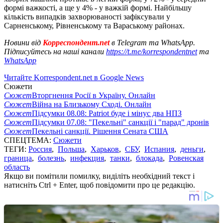
формі важкості, а ще у 4% - у важкій формі. Найбільшу
кількість випадків захворюваності зафіксували у
Сарненському, Рівненському та Вараському районах.
Новини від
Корреспондент.net
в Telegram та WhatsApp.
Підписуйтесь на наші канали
https://t.me/korrespondentnet
та
WhatsApp
Читайте Korrespondent.net в Google News
Сюжети
Сюжет
Вторгнення Росії в Україну. Онлайн
Сюжет
Війна на Близькому Сході. Онлайн
Сюжет
Підсумки 08.08: Patriot буде і мінус два НПЗ
Сюжет
Підсумки 07.08: "Пекельні" санкції і "парад" дронів
Сюжет
Пекельні санкції. Рішення Сената США
СПЕЦТЕМА:
Сюжети
ТЕГИ:
Россия
,
Польша
,
Харьков
,
СБУ
,
Испания
,
деньги
,
граница
,
болезнь
,
инфекция
,
танки
,
блокада
,
Ровенская
область
Якщо ви помітили помилку, виділіть необхідний текст і
натисніть Ctrl + Enter, щоб повідомити про це редакцію.