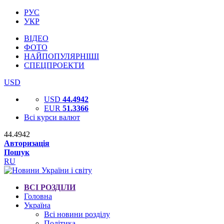
РУС
УКР
ВІДЕО
ФОТО
НАЙПОПУЛЯРНІШІ
СПЕЦПРОЕКТИ
USD
USD
44.4942
EUR
51.3366
Всі курси валют
44.4942
Авторизація
Пошук
RU
ВСІ РОЗДІЛИ
Головна
Україна
Всі новини розділу
Політика