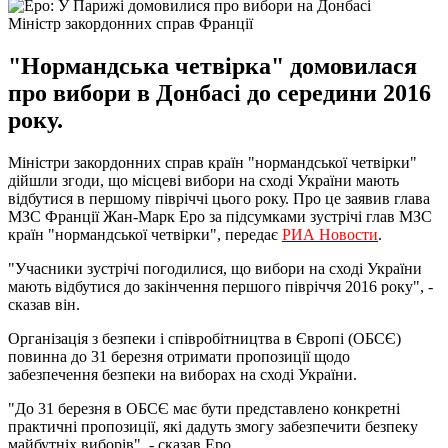
Міністр закордонних справ Франції
"Нормандська четвірка" домовилася
про вибори в Донбасі до середини 2016
року.
Міністри закордонних справ країн "нормандської четвірки"
дійшли згоди, що місцеві вибори на сході України мають
відбутися в першому півріччі цього року. Про це заявив глава
МЗС Франції Жан-Марк Еро за підсумками зустрічі глав МЗС
країн "нормандської четвірки", передає
РИА Новости
.
"Учасники зустрічі погодилися, що вибори на сході України
мають відбутися до закінчення першого півріччя 2016 року", -
сказав він.
Організація з безпеки і співробітництва в Європі (ОБСЄ)
повинна до 31 березня отримати пропозиції щодо
забезпечення безпеки на виборах на сході України.
"До 31 березня в ОБСЄ має бути представлено конкретні
практичні пропозиції, які дадуть змогу забезпечити безпеку
майбутніх виборів", - сказав Еро.