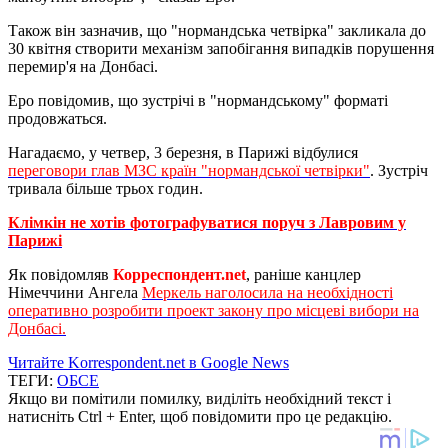
Також він зазначив, що "нормандська четвірка" закликала до
30 квітня створити механізм запобігання випадків порушення
перемир'я на Донбасі.
Еро повідомив, що зустрічі в "нормандському" форматі
продовжаться.
Нагадаємо, у четвер, 3 березня, в Парижі відбулися
переговори глав МЗС країн "нормандської четвірки"
. Зустріч
тривала більше трьох годин.
Клімкін не хотів фотографуватися поруч з Лавровим у
Парижі
Як повідомляв
Корреспондент.net
, раніше канцлер
Німеччини Ангела
Меркель наголосила на необхідності
оперативно розробити проект закону про місцеві вибори на
Донбасі.
Читайте Korrespondent.net в Google News
ТЕГИ:
ОБСЕ
Якщо ви помітили помилку, виділіть необхідний текст і
натисніть Ctrl + Enter, щоб повідомити про це редакцію.