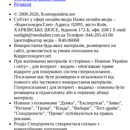
Редакція
© 2000-2026, Korrespondent.net
Суб'єкт у сфері онлайн-медіа Назва онлайн-медіа –
«КореспонденТ.net» Адреса: 02091, місто Київ,
ХАРКІВСЬКЕ ШОСЕ, будинок 172-Б, офіс 208/1 E-mail:
sunlight@mediadim.com.ua
Телефон: 044-205-43-00
Ідентифікатор медіа – R40-06068
Використання будь-яких матеріалів, розміщених на
сайті, дозволяється за умови посилання на
Корреспондент.net.
При копіюванні матеріалів зі сторінки « Новини України
і світу» , для інтернет - видань - обов'язкове пряме
відкрите для пошукових систем гіперпосилання .
Посилання має бути розміщена в незалежності від
повного або часткового використання матеріалів.
Гіперпосилання ( для інтернет - видань) - повинна бути
розміщена в підзаголовку або в першому абзаці
матеріалу.
Новини з позначками "Думка", "Експертиза", "Заява",
"Регіони", "Гроші", "Влада", "Вибори", "Тест-драйв",
"Спецпроекти", "Промо" публікуються на правах
реклами.
Розділ Спецпроекти створюється спільно з
комерційними партнерами.