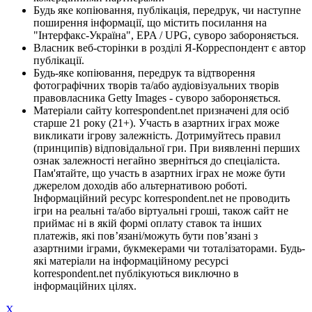
Будь яке копіювання, публікація, передрук, чи наступне
поширення інформації, що містить посилання на
"Інтерфакс-Україна", EPA / UPG, суворо забороняється.
Власник веб-сторінки в розділі Я-Корреспондент є автор
публікації.
Будь-яке копіювання, передрук та відтворення
фотографічних творів та/або аудіовізуальних творів
правовласника Getty Images - суворо забороняється.
Матеріали сайту korrespondent.net призначені для осіб
старше 21 року (21+). Участь в азартних іграх може
викликати ігрову залежність. Дотримуйтесь правил
(принципів) відповідальної гри. При виявленні перших
ознак залежності негайно зверніться до спеціаліста.
Пам'ятайте, що участь в азартних іграх не може бути
джерелом доходів або альтернативою роботі.
Інформаційний ресурс korrespondent.net не проводить
ігри на реальні та/або віртуальні гроші, також сайт не
приймає ні в якій формі оплату ставок та інших
платежів, які пов’язані/можуть бути пов’язані з
азартними іграми, букмекерами чи тоталізаторами. Будь-
які матеріали на інформаційному ресурсі
korrespondent.net публікуються виключно в
інформаційних цілях.
X