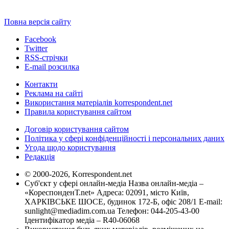
Повна версія сайту
Facebook
Twitter
RSS-стрічки
E-mail розсилка
Контакти
Реклама на сайті
Використання матеріалів korrespondent.net
Правила користування сайтом
Договір користування сайтом
Політика у сфері конфіденційності і персональних даних
Угода щодо користування
Редакція
© 2000-2026, Korrespondent.net
Суб'єкт у сфері онлайн-медіа Назва онлайн-медіа –
«КореспонденТ.net» Адреса: 02091, місто Київ,
ХАРКІВСЬКЕ ШОСЕ, будинок 172-Б, офіс 208/1 E-mail:
sunlight@mediadim.com.ua
Телефон: 044-205-43-00
Ідентифікатор медіа – R40-06068