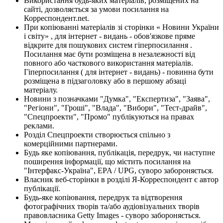
Використання будь-яких матеріалів, розміщених на
сайті, дозволяється за умови посилання на
Корреспондент.net.
При копіюванні матеріалів зі сторінки « Новини України
і світу» , для інтернет - видань - обов'язкове пряме
відкрите для пошукових систем гіперпосилання .
Посилання має бути розміщена в незалежності від
повного або часткового використання матеріалів.
Гіперпосилання ( для інтернет - видань) - повинна бути
розміщена в підзаголовку або в першому абзаці
матеріалу.
Новини з позначками "Думка", "Експертиза", "Заява",
"Регіони", "Гроші", "Влада", "Вибори", "Тест-драйв",
"Спецпроекти", "Промо" публікуються на правах
реклами.
Розділ Спецпроекти створюється спільно з
комерційними партнерами.
Будь яке копіювання, публікація, передрук, чи наступне
поширення інформації, що містить посилання на
"Інтерфакс-Україна", EPA / UPG, суворо забороняється.
Власник веб-сторінки в розділі Я-Корреспондент є автор
публікації.
Будь-яке копіювання, передрук та відтворення
фотографічних творів та/або аудіовізуальних творів
правовласника Getty Images - суворо забороняється.