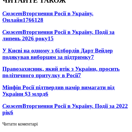
ЧИТАЙТЕ ТАКОЖ
Сюжет
Вторгнення Росії в Україну.
Онлайн
1766
128
Сюжет
Вторгнення Росії в Україну. Події за
липень 2026 року
15
У Києві на одному з білбордів Дарт Вейдер
подякував виборцям за підтримку
7
Правозахисник, який втік з України, просить
політичного притулку в Росії
7
Мінфін Росії підтвердив намір вимагати від
України $3 млрд
6
Сюжет
Вторгнення Росії в Україну. Події за 2022
рік
6
Читати коментарі