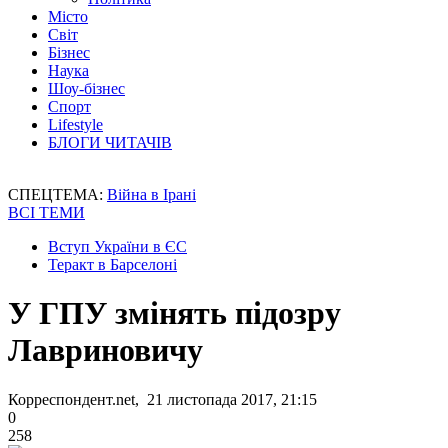
Місто
Світ
Бізнес
Наука
Шоу-бізнес
Спорт
Lifestyle
БЛОГИ ЧИТАЧІВ
СПЕЦТЕМА:
Війна в Ірані
ВСІ ТЕМИ
Вступ України в ЄС
Теракт в Барселоні
У ГПУ змінять підозру
Лавриновичу
Корреспондент.net, 21 листопада 2017, 21:15
0
258