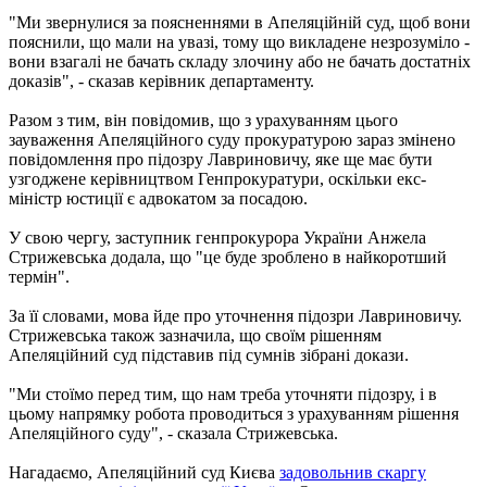
"Ми звернулися за поясненнями в Апеляційній суд, щоб вони
пояснили, що мали на увазі, тому що викладене незрозуміло -
вони взагалі не бачать складу злочину або не бачать достатніх
доказів", - сказав керівник департаменту.
Разом з тим, він повідомив, що з урахуванням цього
зауваження Апеляційного суду прокуратурою зараз змінено
повідомлення про підозру Лавриновичу, яке ще має бути
узгоджене керівництвом Генпрокуратури, оскільки екс-
міністр юстиції є адвокатом за посадою.
У свою чергу, заступник генпрокурора України Анжела
Стрижевська додала, що "це буде зроблено в найкоротший
термін".
За її словами, мова йде про уточнення підозри Лавриновичу.
Стрижевська також зазначила, що своїм рішенням
Апеляційний суд підставив під сумнів зібрані докази.
"Ми стоїмо перед тим, що нам треба уточняти підозру, і в
цьому напрямку робота проводиться з урахуванням рішення
Апеляційного суду", - сказала Стрижевська.
Нагадаємо, Апеляційний суд Києва
задовольнив скаргу