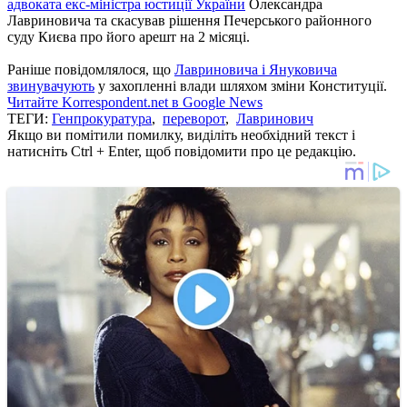
адвоката екс-міністра юстиції України
Олександра
Лавриновича та скасував рішення Печерського районного
суду Києва про його арешт на 2 місяці.
Раніше повідомлялося, що
Лавриновича і Януковича
звинувачують
у захопленні влади шляхом зміни Конституції.
Читайте Korrespondent.net в Google News
ТЕГИ:
Генпрокуратура
,
переворот
,
Лавринович
Якщо ви помітили помилку, виділіть необхідний текст і
натисніть Ctrl + Enter, щоб повідомити про це редакцію.