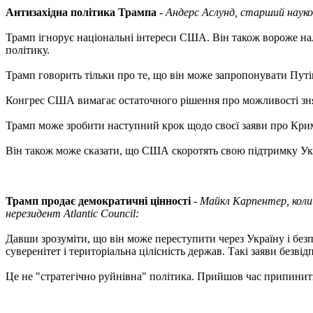
Антизахідна політика Трампа
-
Андерс Аслунд, старший науков
Трамп ігнорує національні інтереси США. Він також вороже на
політику.
Трамп говорить тільки про те, що він може запропонувати Путін
Конгрес США вимагає остаточного рішення про можливості знятт
Трамп може зробити наступний крок щодо своєї заяви про Крим і 
Він також може сказати, що США скоротять свою підтримку Укра
Трамп продає демократичні цінності
-
Майкл Карпентер, коли
нерезидент Atlantic Council:
Давши зрозуміти, що він може переступити через Україну і б
суверенітет і територіальна цілісність держав. Такі заяви безвідп
Це не "стратегічно руйнівна" політика. Прийшов час припинити