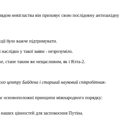
ядом невігластва він приховує свою послідовну антизахідну
ції було важче підтримувати.
наслідки у такої заяви - незрозуміло.
, стане таким же нещасливим, як і Ялта-2.
го центру Байдена і старший науковий співробітник-
ває основоположні принципи міжнародного порядку:
 наших цінностей для заспокоєння Путіна.