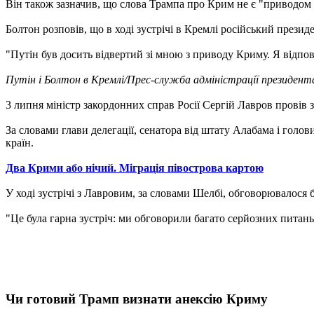
Він також зазначив, що слова Трампа про Крим не є "приводом
Болтон розповів, що в ході зустрічі в Кремлі російський презид
"Путін був досить відвертий зі мною з приводу Криму. Я відпов
Путін і Болтон в Кремлі/Прес-служба адміністрації президен
3 липня міністр закордонних справ Росії Сергій Лавров провів
За словами глави делегації, сенатора від штату Алабама і голо
країн.
Два Крими або нічий. Міграція півострова картою
У ході зустрічі з Лавровим, за словами Шелбі, обговорювалося б
"Це була гарна зустріч: ми обговорили багато серйозних питань,
Чи готовий Трамп визнати анексію Криму