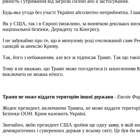
рівність і утримання від загрози силою або її застосування.
Будь-яка угода без участі України абсолютно неприйнятна. І ша
Як у США, так і в Європі (можливо, за винятком декількох виск
національної безпеки, Держдепу та Конгресу.
І не забуваймо про те, що в минулому році очолюваний саме Рес
санкцій за анексію Криму.
Так, його з небажанням, але все ж підписав Трамп. Так що таки
Тому я не вважаю, що Трамп може погодитися із захопленням К
виключати не можна нічого.
Трамп не може віддати територію іншої держави
-
Евелін Фар
Жоден президент, включаючи Трампа, не може віддати територі
Безпеки ООН. Крим належить Україні.
Звичайно, якби президент США зробив ще одну заяву, в якій вис
демократичних і суверенних держав у всьому світі. Це був би 