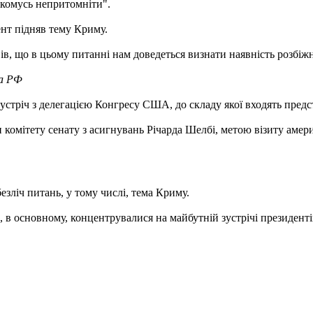
 комусь непритомніти".
ент підняв тему Криму.
ів, що в цьому питанні нам доведеться визнати наявність розбіжн
та РФ
 зустріч з делегацією Конгресу США, до складу якої входять пред
ви комітету сенату з асигнувань Річарда Шелбі, метою візиту аме
езліч питань, у тому числі, тема Криму.
 в основному, концентрувалися на майбутній зустрічі президентів