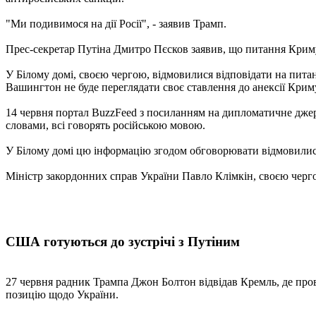
"Ми подивимося на дії Росії", - заявив Трамп.
Прес-секретар Путіна Дмитро Пєсков заявив, що питання Криму 
У Білому домі, своєю чергою, відмовилися відповідати на пита
Вашингтон не буде переглядати своє ставлення до анексії Криму
14 червня портал BuzzFeed з посиланням на дипломатичне джерел
словами, всі говорять російською мовою.
У Білому домі цю інформацію згодом обговорювати відмовилися.
Міністр закордонних справ України Павло Клімкін, своєю черго
США готуються до зустрічі з Путіним
27 червня радник Трампа Джон Болтон відвідав Кремль, де пров
позицію щодо України.