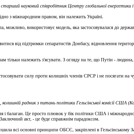
 старший науковий співробітник Центру глобальної енергетики і Є
дно з міжнародним правом, він належить Україні.
а, можливо, використовує модель, яка застосовувалася до держав
витися від підтримки сепаратистів Донбасу, відновлення територіал
ам тільки належить з'ясувати. З огляду на те, що Путін - людина
застосовувати силу проти колишніх членів СРСР і не посягати на ч
колишній радник з питань політики Гельсінської комісії США (Ком
ля і балаган. Це просто плювок у бік політики США і міжнародно
 Заключний акт, - це буде справжнім парадоксом.
орушила всі основні принципи ОБСЄ, закріплені в Гельсінському З