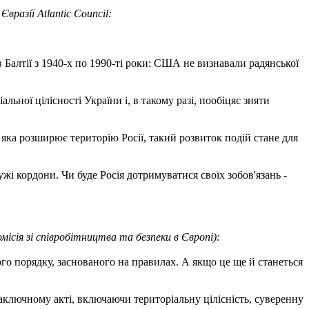
вразії Atlantic Council:
 Балтії з 1940-х по 1990-ті роки: США не визнавали радянської
ьної цілісності України і, в такому разі, пообіцяє зняти
, яка розширює територію Росії, такий розвиток подій стане для
ужі кордони. Чи буде Росія дотримуватися своїх зобов'язань -
ісія зі співробітництва та безпеки в Європі):
го порядку, заснованого на правилах. А якщо це ще й станеться
аключному акті, включаючи територіальну цілісність, суверенну