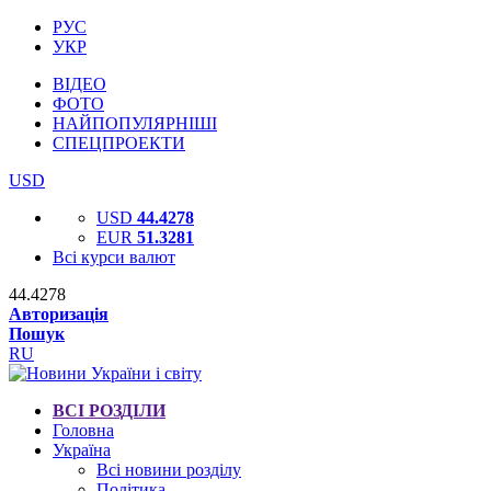
РУС
УКР
ВІДЕО
ФОТО
НАЙПОПУЛЯРНІШІ
СПЕЦПРОЕКТИ
USD
USD
44.4278
EUR
51.3281
Всі курси валют
44.4278
Авторизація
Пошук
RU
ВСІ РОЗДІЛИ
Головна
Україна
Всі новини розділу
Політика