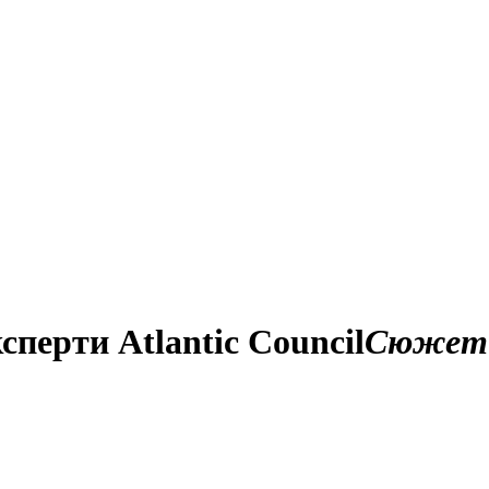
перти Atlantic Council
Сюжет