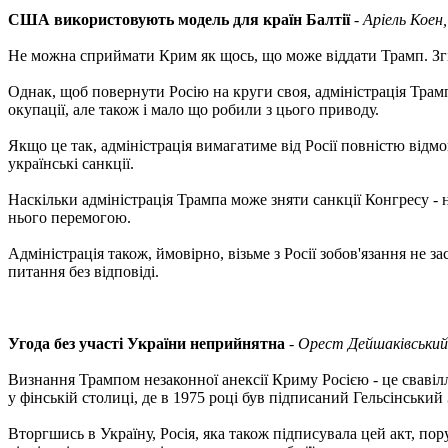
США використовують модель для країн Балтії
-
Аріель Коен,
Не можна сприймати Крим як щось, що може віддати Трамп. Згі
Однак, щоб повернути Росію на круги своя, адміністрація Трамп
окупації, але також і мало що робили з цього приводу.
Якщо це так, адміністрація вимагатиме від Росії повністю відмо
українські санкції.
Наскільки адміністрація Трампа може зняти санкції Конгресу - н
нього перемогою.
Адміністрація також, ймовірно, візьме з Росії зобов'язання не 
питання без відповіді.
Угода без участі України неприйнятна
-
Орест Дейшаківський, 
Визнання Трампом незаконної анексії Криму Росією - це свавіл
у фінській столиці, де в 1975 році був підписаний Гельсінський
Вторгшись в Україну, Росія, яка також підписувала цей акт, п