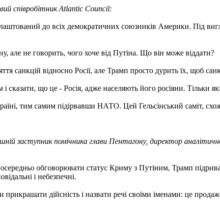
ий співробітник Atlantic Council:
лаштований до всіх демократичних союзників Америки. Під вигл
у, але не говорить, чого хоче від Путіна. Що він може віддати?
я санкцій відносно Росії, але Трамп просто дурить їх, щоб санк
сказати, що це - Росія, адже населяють його росіяни. Тільки які 
їні, тим самим підірвавши НАТО. Цей Гельсінський саміт, схоже
шній заступник помічника глави Пентагону, директор аналітично
езпосередньо обговорювати статус Криму з Путіним, Трамп підри
овідальні і небезпечні.
 прикрашати дійсність і назвати речі своїми іменами: це продаж