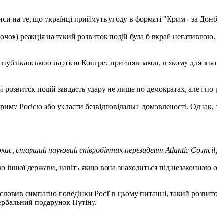
нси на те, що українці приймуть угоду в форматі "Крим - за Донба
очок) реакція на такий розвиток подій була б вкрай негативною.
публіканською партією Конгрес прийняв закон, в якому для зняття
й розвиток подій завдасть удару не лише по демократах, але і по
риму Росією або укласти безвідповідальні домовленості. Однак,
кас, старший науковий співробітник-нерезидент Atlantic Council,
ю іншої держави, навіть якщо вона знаходиться під незаконною 
ловив симпатію поведінки Росії в цьому питанні, такий розвиток
вербальний подарунок Путіну.