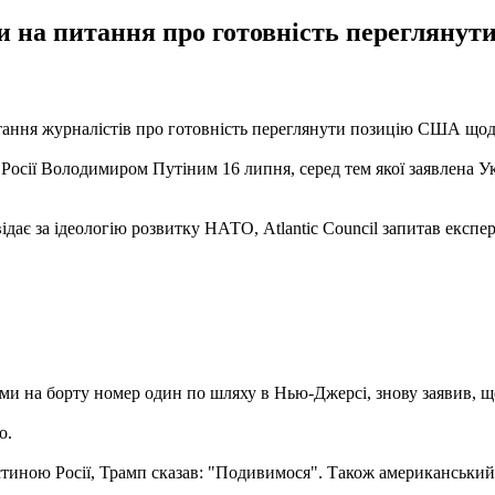
и на питання про готовність переглянут
ання журналістів про готовність переглянути позицію США щодо
осії Володимиром Путіним 16 липня, серед тем якої заявлена ​​Ук
дає за ідеологію розвитку НАТО, Atlantic Council запитав експе
и на борту номер один по шляху в Нью-Джерсі, знову заявив, щ
o.
тиною Росії, Трамп сказав: "Подивимося". Також американський