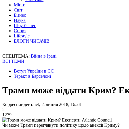
Місто
Світ
Бізнес
Наука
Шоу-бізнес
Спорт
Lifestyle
БЛОГИ ЧИТАЧІВ
СПЕЦТЕМА:
Війна в Ірані
ВСІ ТЕМИ
Вступ України в ЄС
Теракт в Барселоні
Трамп може віддати Крим? Екс
Корреспондент.net, 4 липня 2018, 16:24
2
1279
Чи може Трамп переглянути політику щодо анексії Криму?