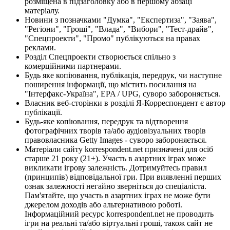
розміщена в підзаголовку або в першому абзаці
матеріалу.
Новини з позначками "Думка", "Експертиза", "Заява",
"Регіони", "Гроші", "Влада", "Вибори", "Тест-драйв",
"Спецпроекти", "Промо" публікуються на правах
реклами.
Розділ Спецпроекти створюється спільно з
комерційними партнерами.
Будь яке копіювання, публікація, передрук, чи наступне
поширення інформації, що містить посилання на
"Інтерфакс-Україна", EPA / UPG, суворо забороняється.
Власник веб-сторінки в розділі Я-Корреспондент є автор
публікації.
Будь-яке копіювання, передрук та відтворення
фотографічних творів та/або аудіовізуальних творів
правовласника Getty Images - суворо забороняється.
Матеріали сайту korrespondent.net призначені для осіб
старше 21 року (21+). Участь в азартних іграх може
викликати ігрову залежність. Дотримуйтесь правил
(принципів) відповідальної гри. При виявленні перших
ознак залежності негайно зверніться до спеціаліста.
Пам'ятайте, що участь в азартних іграх не може бути
джерелом доходів або альтернативою роботі.
Інформаційний ресурс korrespondent.net не проводить
ігри на реальні та/або віртуальні гроші, також сайт не