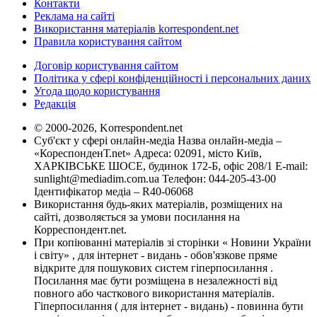
Контакти
Реклама на сайті
Використання матеріалів korrespondent.net
Правила користування сайтом
Договір користування сайтом
Політика у сфері конфіденційності і персональних даних
Угода щодо користування
Редакція
© 2000-2026, Korrespondent.net
Суб'єкт у сфері онлайн-медіа Назва онлайн-медіа –
«КореспонденТ.net» Адреса: 02091, місто Київ,
ХАРКІВСЬКЕ ШОСЕ, будинок 172-Б, офіс 208/1 E-mail:
sunlight@mediadim.com.ua
Телефон: 044-205-43-00
Ідентифікатор медіа – R40-06068
Використання будь-яких матеріалів, розміщених на
сайті, дозволяється за умови посилання на
Корреспондент.net.
При копіюванні матеріалів зі сторінки « Новини України
і світу» , для інтернет - видань - обов'язкове пряме
відкрите для пошукових систем гіперпосилання .
Посилання має бути розміщена в незалежності від
повного або часткового використання матеріалів.
Гіперпосилання ( для інтернет - видань) - повинна бути