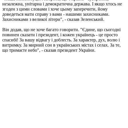
незалежна, унітарна і демократична держава. І якщо хтось не
згоден з цими словами і хоче цьому заперечити, йому
доведеться мати справу з вами - нашими захисниками.
Захисниками з великої літери", - сказав Зеленський.
Він додав, що не хоче багато говорити. "Єдине, що сьогодні
повинен сказати і президент, і кожен українець - це просто
спасибі! За вашу відвагу і доблесть. За характер, дух, волю і
витримку. За мирний сон в українських містах і селах. За те,
що тримаєте небо", - сказав президент України.