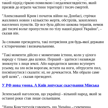
такий підхід гіркою помилкою і недалекоглядністю, який
призвів до втрати частини території і тисяч смертей.
"Анексований Крим і початок війни на Донбасі, стрічки
жахливих новин з кількістю жертв, обстрілів, захоплених
населених пунктів. Це все була дійсно шокова терапія, немов
дві тисячі вольт пропустили по тілу нашої рідної України", -
сказав він.
За словами президента, такі потрясіння для будь-якої держави
є історичними і визначальними.
"Такі моменти дійсно є моментами істини, коли у цілого
народу є тільки два шляхи. Перший - здатися і назавжди
зникнути з лиця землі. Або народитися заново всупереч
усьому, на зло всім ворогам, встати на ноги, обтрусити пил,
посміхнутися і сказати: ні, не дочекаєтеся. Ми обрали саме
цей шлях", - сказав президент.
У РФ нова умова. А Київ допускає скасування Мінська
Зеленський наголосив, що українці - вільний народ, який за
останні роки став лише сильнішим.
"Наша Конституція говорить, що Україна - суверенна,