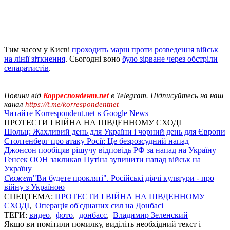
Тим часом у Києві
проходить марш проти розведення військ
на лінії зіткнення
. Сьогодні воно
було зірване через обстріли
сепаратистів
.
Новини від
Корреспондент.net
в Telegram. Підписуйтесь на наш
канал
https://t.me/korrespondentnet
Читайте Korrespondent.net в Google News
ПРОТЕСТИ І ВІЙНА НА ПІВДЕННОМУ СХОДІ
Шольц: Жахливий день для України і чорний день для Європи
Столтенберг про атаку Росії: Це безрозсудний напад
Джонсон пообіцяв рішучу відповідь РФ за напад на Україну
Генсек ООН закликав Путіна зупинити напад військ на
Україну
Сюжет
"Ви будете прокляті". Російські діячі культури - про
війну з Україною
СПЕЦТЕМА:
ПРОТЕСТИ І ВІЙНА НА ПІВДЕННОМУ
СХОДІ
,
Операція об'єднаних сил на Донбасі
ТЕГИ:
видео
,
фото
,
донбасс
,
Владимир Зеленский
Якщо ви помітили помилку, виділіть необхідний текст і