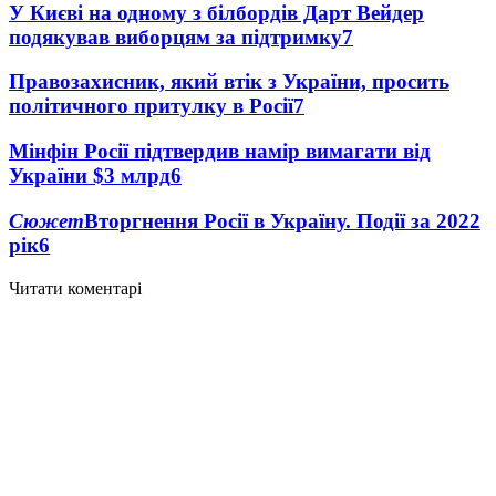
У Києві на одному з білбордів Дарт Вейдер
подякував виборцям за підтримку
7
Правозахисник, який втік з України, просить
політичного притулку в Росії
7
Мінфін Росії підтвердив намір вимагати від
України $3 млрд
6
Сюжет
Вторгнення Росії в Україну. Події за 2022
рік
6
Читати коментарі