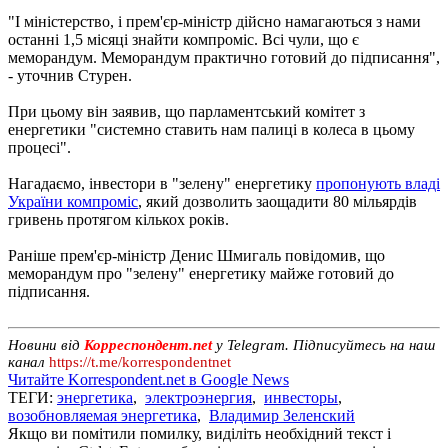
"І міністерство, і прем'єр-міністр дійсно намагаються з нами
останні 1,5 місяці знайти компроміс. Всі чули, що є
меморандум. Меморандум практично готовий до підписання",
- уточнив Стурен.
При цьому він заявив, що парламентський комітет з
енергетики "системно ставить нам палиці в колеса в цьому
процесі".
Нагадаємо, інвестори в "зелену" енергетику
пропонують владі
України компроміс
, який дозволить заощадити 80 мільярдів
гривень протягом кількох років.
Раніше прем'єр-міністр Денис Шмигаль повідомив, що
меморандум про "зелену" енергетику майже готовий до
підписання.
Новини від
Корреспондент.net
у Telegram. Підписуйтесь на наш
канал
https://t.me/korrespondentnet
Читайте Korrespondent.net в Google News
ТЕГИ:
энергетика
,
электроэнергия
,
инвесторы
,
возобновляемая энергетика
,
Владимир Зеленский
Якщо ви помітили помилку, виділіть необхідний текст і