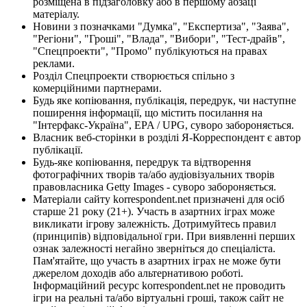
розміщена в підзаголовку або в першому абзаці
матеріалу.
Новини з позначками "Думка", "Експертиза", "Заява",
"Регіони", "Гроші", "Влада", "Вибори", "Тест-драйв",
"Спецпроекти", "Промо" публікуються на правах
реклами.
Розділ Спецпроекти створюється спільно з
комерційними партнерами.
Будь яке копіювання, публікація, передрук, чи наступне
поширення інформації, що містить посилання на
"Інтерфакс-Україна", EPA / UPG, суворо забороняється.
Власник веб-сторінки в розділі Я-Корреспондент є автор
публікації.
Будь-яке копіювання, передрук та відтворення
фотографічних творів та/або аудіовізуальних творів
правовласника Getty Images - суворо забороняється.
Матеріали сайту korrespondent.net призначені для осіб
старше 21 року (21+). Участь в азартних іграх може
викликати ігрову залежність. Дотримуйтесь правил
(принципів) відповідальної гри. При виявленні перших
ознак залежності негайно зверніться до спеціаліста.
Пам'ятайте, що участь в азартних іграх не може бути
джерелом доходів або альтернативою роботі.
Інформаційний ресурс korrespondent.net не проводить
ігри на реальні та/або віртуальні гроші, також сайт не