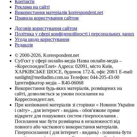
Контакти
Реклама на сайті
Використання матеріалів korrespondent.net
Правила користування сайтом
Договір користування сайтом
Політика у сфері конфіденційності і персональних даних
Угода щодо користування
Редакція
© 2000-2026, Korrespondent.net
Суб'єкт у сфері онлайн-медіа Назва онлайн-медіа –
«КореспонденТ.net» Адреса: 02091, місто Київ,
ХАРКІВСЬКЕ ШОСЕ, будинок 172-Б, офіс 208/1 E-mail:
sunlight@mediadim.com.ua
Телефон: 044-205-43-00
Ідентифікатор медіа – R40-06068
Використання будь-яких матеріалів, розміщених на
сайті, дозволяється за умови посилання на
Корреспондент.net.
При копіюванні матеріалів зі сторінки « Новини України
і світу» , для інтернет - видань - обов'язкове пряме
відкрите для пошукових систем гіперпосилання .
Посилання має бути розміщена в незалежності від
повного або часткового використання матеріалів.
Гіперпосилання ( для інтернет - видань) - повинна бути