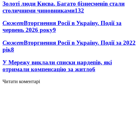
Золоті люди Києва. Багато бізнесменів стали
столичними чиновниками
13
2
Сюжет
Вторгнення Росії в Україну. Події за
червень 2026 року
9
Сюжет
Вторгнення Росії в Україну. Події за 2022
рік
8
У Мережу виклали списки нардепів, які
отримали компенсацію за житло
6
Читати коментарі