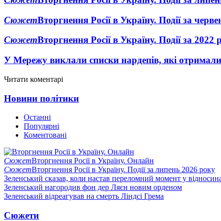
Сюжет
Вторгнення Росії в Україну. Події за черв
Сюжет
Вторгнення Росії в Україну. Події за 2022 
У Мережу виклали списки нардепів, які отримал
Читати коментарі
Новини політики
Останні
Популярні
Коментовані
Сюжет
Вторгнення Росії в Україну. Онлайн
Сюжет
Вторгнення Росії в Україну. Події за липень 2026 року
Зеленський сказав, коли настав переломний момент у відносин
Зеленський нагородив фон дер Ляєн новим орденом
Зеленський відреагував на смерть Ліндсі Грема
Сюжети