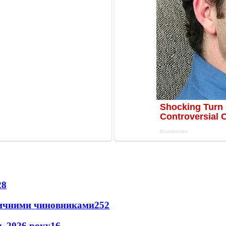
28
оличними чиновниками
25
2
нь 2026 року
16