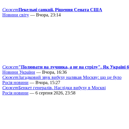
Сюжет
Пекельні санкції. Рішення Сената США
Новини світу
— Вчора, 23:14
Сюжет
"Полювати на лучника, а не на стрілу". Як Україні 
Новини України
— Вчора, 16:36
Сюжет
Загадковий звук вибуху налякав Москву: що це було
Росія новини
— Вчора, 15:27
Сюжет
Бенкет генералів. Наслідки вибуху в Москві
Росія новини
— 6 серпня 2026, 23:58