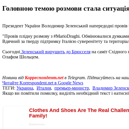
Головною темою розмови стала ситуація
Президент України Володимир Зеленський напередодні провів те
"Провів плідну розмову з #MarioDraghi. Обмінювалися думками 
Вдячний за тверду підтримку Італією суверенітету та територіаль
Сьогодні
Зеленський вирушить до Брюсселя
на саміт Східного 
Олафом Шольцем.
Новини від
Корреспондент.net
в Telegram. Підписуйтесь на на
Читайте Korrespondent.net в Google News
ТЕГИ:
Украина
,
Италия
,
премьер-министр
,
Владимир Зеленс
Якщо ви помітили помилку, виділіть необхідний текст і натисніт