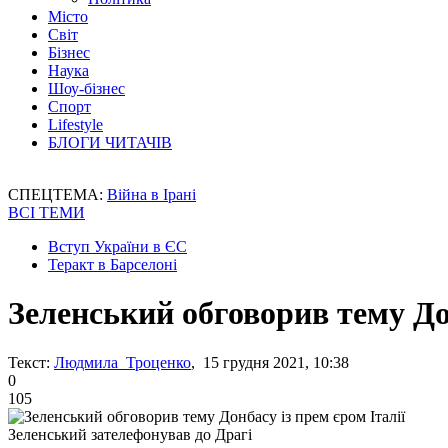
Місто
Світ
Бізнес
Наука
Шоу-бізнес
Спорт
Lifestyle
БЛОГИ ЧИТАЧІВ
СПЕЦТЕМА:
Війна в Ірані
ВСІ ТЕМИ
Вступ України в ЄС
Теракт в Барселоні
Зеленський обговорив тему Дон
Текст:
Людмила Троценко
, 15 грудня 2021, 10:38
0
105
Зеленський зателефонував до Драгі