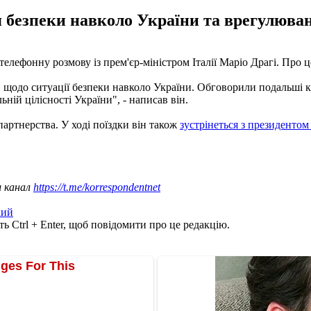
 безпеки навколо України та врегулюван
лефонну розмову із прем'єр-міністром Італії Маріо Драгі. Про 
щодо ситуації безпеки навколо України. Обговорили подальші кр
ній цілісності України", - написав він.
партнерства. У ході поїздки він також
зустрінеться з президенто
ш канал
https://t.me/korrespondentnet
кий
ь Ctrl + Enter, щоб повідомити про це редакцію.