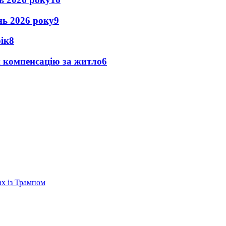
ень 2026 року
9
рік
8
и компенсацію за житло
6
ах із Трампом