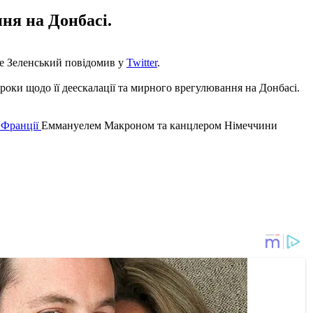
ня на Донбасі.
це Зеленський повідомив у
Twitter
.
оки щодо її деескалації та мирного врегулювання на Донбасі.
м Франції
Еммануелем Макроном та канцлером Німеччини