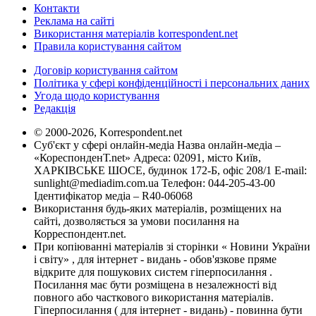
Контакти
Реклама на сайті
Використання матеріалів korrespondent.net
Правила користування сайтом
Договір користування сайтом
Політика у сфері конфіденційності і персональних даних
Угода щодо користування
Редакція
© 2000-2026, Korrespondent.net
Суб'єкт у сфері онлайн-медіа Назва онлайн-медіа –
«КореспонденТ.net» Адреса: 02091, місто Київ,
ХАРКІВСЬКЕ ШОСЕ, будинок 172-Б, офіс 208/1 E-mail:
sunlight@mediadim.com.ua
Телефон: 044-205-43-00
Ідентифікатор медіа – R40-06068
Використання будь-яких матеріалів, розміщених на
сайті, дозволяється за умови посилання на
Корреспондент.net.
При копіюванні матеріалів зі сторінки « Новини України
і світу» , для інтернет - видань - обов'язкове пряме
відкрите для пошукових систем гіперпосилання .
Посилання має бути розміщена в незалежності від
повного або часткового використання матеріалів.
Гіперпосилання ( для інтернет - видань) - повинна бути