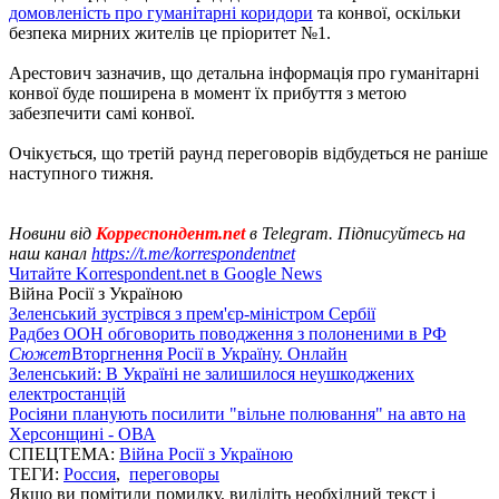
домовленість про гуманітарні коридори
та конвої, оскільки
безпека мирних жителів це пріоритет №1.
Арестович зазначив, що детальна інформація про гуманітарні
конвої буде поширена в момент їх прибуття з метою
забезпечити самі конвої.
Очікується, що третій раунд переговорів відбудеться не раніше
наступного тижня.
Новини від
Корреспондент.net
в Telegram. Підписуйтесь на
наш канал
https://t.me/korrespondentnet
Читайте Korrespondent.net в Google News
Війна Росії з Україною
Зеленський зустрівся з прем'єр-міністром Сербії
Радбез ООН обговорить поводження з полоненими в РФ
Сюжет
Вторгнення Росії в Україну. Онлайн
Зеленський: В Україні не залишилося неушкоджених
електростанцій
Росіяни планують посилити "вільне полювання" на авто на
Херсонщині - ОВА
СПЕЦТЕМА:
Війна Росії з Україною
ТЕГИ:
Россия
,
переговоры
Якщо ви помітили помилку, виділіть необхідний текст і