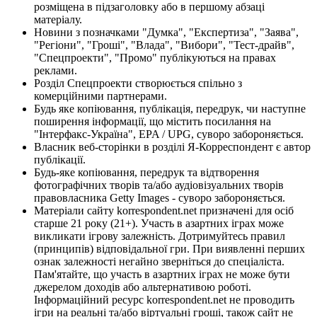
розміщена в підзаголовку або в першому абзаці
матеріалу.
Новини з позначками "Думка", "Експертиза", "Заява",
"Регіони", "Гроші", "Влада", "Вибори", "Тест-драйв",
"Спецпроекти", "Промо" публікуються на правах
реклами.
Розділ Спецпроекти створюється спільно з
комерційними партнерами.
Будь яке копіювання, публікація, передрук, чи наступне
поширення інформації, що містить посилання на
"Інтерфакс-Україна", EPA / UPG, суворо забороняється.
Власник веб-сторінки в розділі Я-Корреспондент є автор
публікації.
Будь-яке копіювання, передрук та відтворення
фотографічних творів та/або аудіовізуальних творів
правовласника Getty Images - суворо забороняється.
Матеріали сайту korrespondent.net призначені для осіб
старше 21 року (21+). Участь в азартних іграх може
викликати ігрову залежність. Дотримуйтесь правил
(принципів) відповідальної гри. При виявленні перших
ознак залежності негайно зверніться до спеціаліста.
Пам'ятайте, що участь в азартних іграх не може бути
джерелом доходів або альтернативою роботі.
Інформаційний ресурс korrespondent.net не проводить
ігри на реальні та/або віртуальні гроші, також сайт не