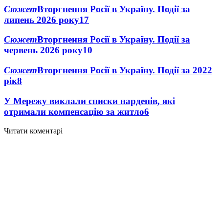
Сюжет
Вторгнення Росії в Україну. Події за
липень 2026 року
17
Сюжет
Вторгнення Росії в Україну. Події за
червень 2026 року
10
Сюжет
Вторгнення Росії в Україну. Події за 2022
рік
8
У Мережу виклали списки нардепів, які
отримали компенсацію за житло
6
Читати коментарі