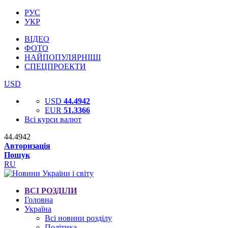
РУС
УКР
ВІДЕО
ФОТО
НАЙПОПУЛЯРНІШІ
СПЕЦПРОЕКТИ
USD
USD
44.4942
EUR
51.3366
Всі курси валют
44.4942
Авторизація
Пошук
RU
ВСІ РОЗДІЛИ
Головна
Україна
Всі новини розділу
Політика