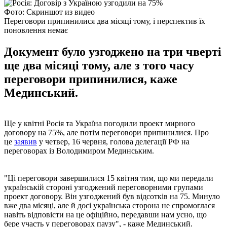
Фото: Скриншот из видео
Переговори припинилися два місяці тому, і перспектив їх
поновлення немає
Документ було узгоджено на три чверті
ще два місяці тому, але з того часу
переговори припинилися, каже
Мединський.
Ще у квітні Росія та Україна погодили проект мирного
договору на 75%, але потім переговори припинилися. Про
це
заявив
у четвер, 16 червня, голова делегації РФ на
переговорах із Володимиром Мединським.
"Ці переговори завершилися 15 квітня тим, що ми передали
українській стороні узгоджений переговорними групами
проект договору. Він узгоджений був відсотків на 75. Минуло
вже два місяці, але й досі українська сторона не спромоглася
навіть відповісти на це офіційно, передавши нам усно, що
бере участь у переговорах паузу", - каже Мединський.