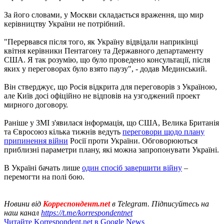
За його словами, у Москви складається враження, що мир
керівництву України не потрібний.
"Перервався після того, як Україну відвідали наприкінці
квітня керівники Пентагону та Державного департаменту
США. Я так розумію, що було проведено консультації, після
яких у переговорах було взято паузу", - додав Мединський.
Він стверджує, що Росія відкрита для переговорів з Україною,
але Київ досі офіційно не відповів на узгоджений проект
мирного договору.
Раніше у ЗМІ з'явилася інформація, що США, Велика Британія
та Євросоюз кілька тижнів ведуть
переговори щодо плану
припинення війни
Росії проти України. Обговорюються
приблизні параметри плану, які можна запропонувати Україні.
В Україні бачать лише
один спосіб завершити війну
–
перемогти на полі бою.
Новини від
Корреспондент.net
в Telegram. Підписуйтесь на
наш канал
https://t.me/korrespondentnet
Читайте Korrespondent.net в Google News