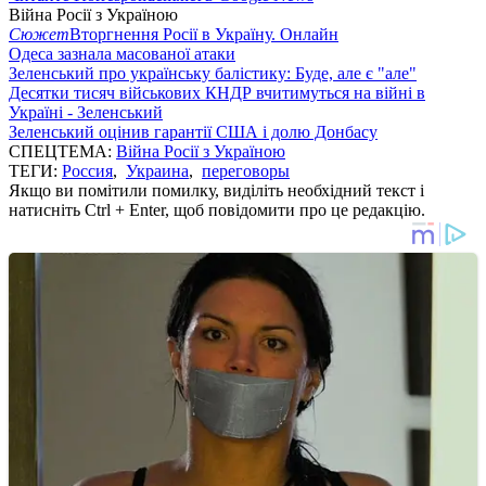
Війна Росії з Україною
Сюжет
Вторгнення Росії в Україну. Онлайн
Одеса зазнала масованої атаки
Зеленський про українську балістику: Буде, але є "але"
Десятки тисяч військових КНДР вчитимуться на війні в
Україні - Зеленський
Зеленський оцінив гарантії США і долю Донбасу
СПЕЦТЕМА:
Війна Росії з Україною
ТЕГИ:
Россия
,
Украина
,
переговоры
Якщо ви помітили помилку, виділіть необхідний текст і
натисніть Ctrl + Enter, щоб повідомити про це редакцію.