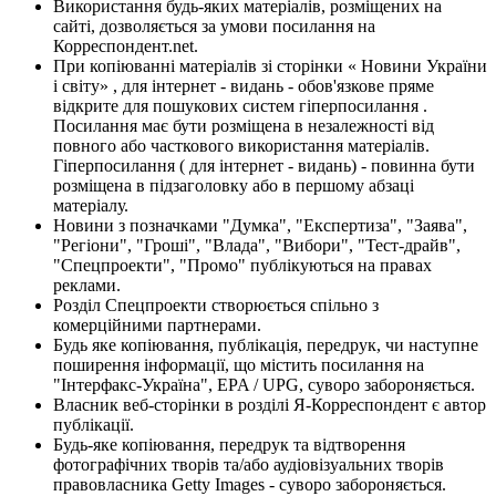
Використання будь-яких матеріалів, розміщених на
сайті, дозволяється за умови посилання на
Корреспондент.net.
При копіюванні матеріалів зі сторінки « Новини України
і світу» , для інтернет - видань - обов'язкове пряме
відкрите для пошукових систем гіперпосилання .
Посилання має бути розміщена в незалежності від
повного або часткового використання матеріалів.
Гіперпосилання ( для інтернет - видань) - повинна бути
розміщена в підзаголовку або в першому абзаці
матеріалу.
Новини з позначками "Думка", "Експертиза", "Заява",
"Регіони", "Гроші", "Влада", "Вибори", "Тест-драйв",
"Спецпроекти", "Промо" публікуються на правах
реклами.
Розділ Спецпроекти створюється спільно з
комерційними партнерами.
Будь яке копіювання, публікація, передрук, чи наступне
поширення інформації, що містить посилання на
"Інтерфакс-Україна", EPA / UPG, суворо забороняється.
Власник веб-сторінки в розділі Я-Корреспондент є автор
публікації.
Будь-яке копіювання, передрук та відтворення
фотографічних творів та/або аудіовізуальних творів
правовласника Getty Images - суворо забороняється.