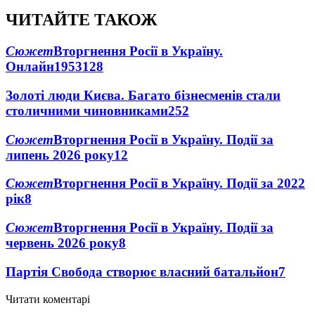
ЧИТАЙТЕ ТАКОЖ
Сюжет
Вторгнення Росії в Україну.
Онлайн
1953
128
Золоті люди Києва. Багато бізнесменів стали
столичними чиновниками
25
2
Сюжет
Вторгнення Росії в Україну. Події за
липень 2026 року
12
Сюжет
Вторгнення Росії в Україну. Події за 2022
рік
8
Сюжет
Вторгнення Росії в Україну. Події за
червень 2026 року
8
Партія Свобода створює власний батальйон
7
Читати коментарі