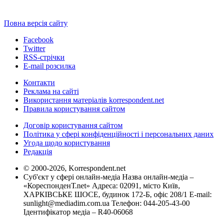
Повна версія сайту
Facebook
Twitter
RSS-стрічки
E-mail розсилка
Контакти
Реклама на сайті
Використання матеріалів korrespondent.net
Правила користування сайтом
Договір користування сайтом
Політика у сфері конфіденційності і персональних даних
Угода щодо користування
Редакція
© 2000-2026, Korrespondent.net
Суб'єкт у сфері онлайн-медіа Назва онлайн-медіа –
«КореспонденТ.net» Адреса: 02091, місто Київ,
ХАРКІВСЬКЕ ШОСЕ, будинок 172-Б, офіс 208/1 E-mail:
sunlight@mediadim.com.ua
Телефон: 044-205-43-00
Ідентифікатор медіа – R40-06068