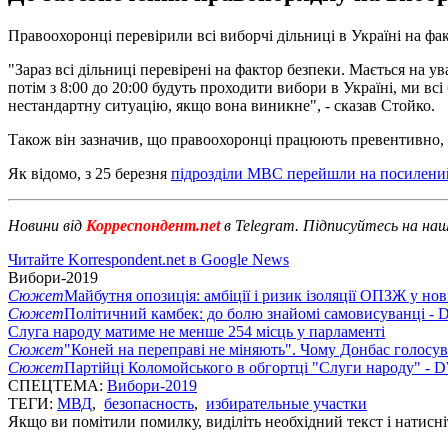
Правоохоронці перевірили всі виборчі дільниці в Україні на фа
"Зараз всі дільниці перевірені на фактор безпеки. Мається на ув
потім з 8:00 до 20:00 будуть проходити вибори в Україні, ми всі
нестандартну ситуацію, якщо вона виникне", - сказав Стойко.
Також він зазначив, що правоохоронці працюють превентивно, р
Як відомо, з 25 березня
підрозділи МВС перейшли на посилен
Новини від
Корреспондент.net
в Telegram. Підписуйтесь на на
Читайте Korrespondent.net в Google News
Вибори-2019
Сюжет
Майбутня опозиція: амбіції і ризик ізоляції ОПЗЖ у нов
Сюжет
Політичний камбек: до болю знайомі самовисуванці -
Слуга народу матиме не менше 254 місць у парламенті
Сюжет
"Коней на переправі не міняють". Чому Донбас голосув
Сюжет
Партійці Коломойського в обгортці "Слуги народу" - 
СПЕЦТЕМА:
Вибори-2019
ТЕГИ:
МВД
,
безопасность
,
избирательные участки
Якщо ви помітили помилку, виділіть необхідний текст і натисніт