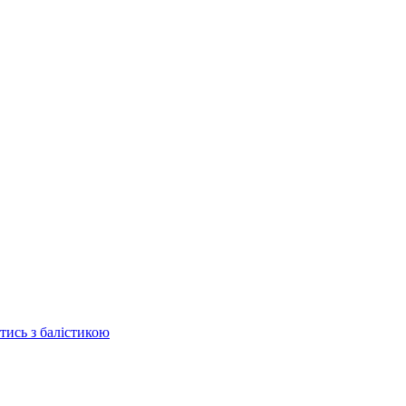
отись з балістикою