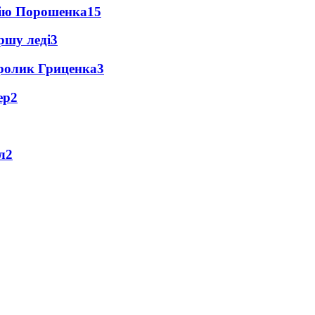
цію Порошенка
15
ршу леді
3
ролик Гриценка
3
ер
2
л
2