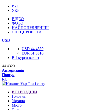
РУС
УКР
ВІДЕО
ФОТО
НАЙПОПУЛЯРНІШІ
СПЕЦПРОЕКТИ
USD
USD
44.4320
EUR
51.3316
Всі курси валют
44.4320
Авторизація
Пошук
RU
ВСІ РОЗДІЛИ
Головна
Україна
Місто
Світ