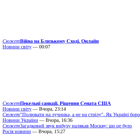
Сюжет
Війна на Близькому Сході. Онлайн
Новини світу
— 00:07
Сюжет
Пекельні санкції. Рішення Сената США
Новини світу
— Вчора, 23:14
Сюжет
"Полювати на лучника, а не на стрілу". Як Україні бор
Новини України
— Вчора, 16:36
Сюжет
Загадковий звук вибуху налякав Москву: що це було
Росія новини
— Вчора, 15:27