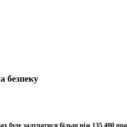
а безпеку
х буде залучатися більш ніж 135 400 пра