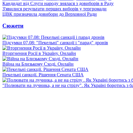
Кандидат від Слуги народу знялася з довиборів в Раду
З'явилися результати перших виборів у тергромади
ЦВК призначила довибори до Верховної Ради
Сюжети
Підсумки 07.08: "Пекельні" санкції і "парад" дронів
Вторгнення Росії в Україну. Онлайн
Війна на Близькому Сході. Онлайн
Пекельні санкції. Рішення Сената США
"Полювати на лучника, а не на стрілу". Як Україні боротись з 