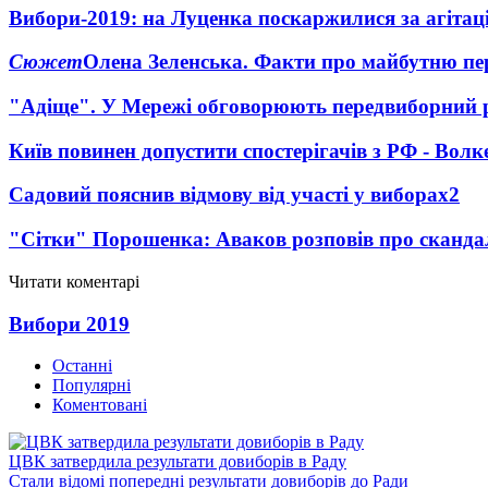
Вибори-2019: на Луценка поскаржилися за агіта
Сюжет
Олена Зеленська. Факти про майбутню пе
"Адіще". У Мережі обговорюють передвиборний 
Київ повинен допустити спостерігачів з РФ - Волк
Садовий пояснив відмову від участі у виборах
2
"Сітки" Порошенка: Аваков розповів про сканда
Читати коментарі
Вибори 2019
Останні
Популярні
Коментовані
ЦВК затвердила результати довиборів в Раду
Стали відомі попередні результати довиборів до Ради