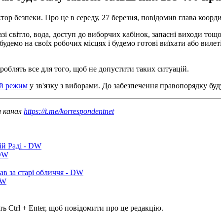
ктор безпеки. Про це в середу, 27 березня, повідомив глава коо
азі світло, вода, доступ до виборчих кабінок, запасні виходи тощо
 будемо на своїх робочих місцях і будемо готові виїхати або виле
облять все для того, щоб не допустити таких ситуацій.
ий режим
у зв'язку з виборами. До забезпечення правопорядку буд
ш канал
https://t.me/korrespondentnet
ій Раді - DW
 DW
ав за старі обличчя - DW
DW
ь Ctrl + Enter, щоб повідомити про це редакцію.