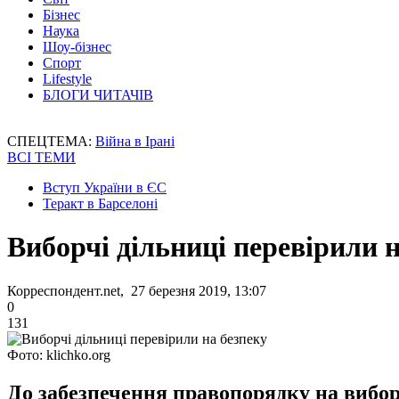
Бізнес
Наука
Шоу-бізнес
Спорт
Lifestyle
БЛОГИ ЧИТАЧІВ
СПЕЦТЕМА:
Війна в Ірані
ВСІ ТЕМИ
Вступ України в ЄС
Теракт в Барселоні
Виборчі дільниці перевірили н
Корреспондент.net, 27 березня 2019, 13:07
0
131
Фото: klichko.org
До забезпечення правопорядку на вибора