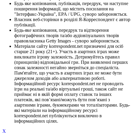
Будь яке копіювання, публікація, передрук, чи наступне
поширення інформації, що містить посилання на
"Інтерфакс-Україна", EPA / UPG, суворо забороняється.
Власник веб-сторінки в розділі Я-Корреспондент є автор
публікації.
Будь-яке копіювання, передрук та відтворення
фотографічних творів та/або аудіовізуальних творів
правовласника Getty Images - суворо забороняється.
Матеріали сайту korrespondent.net призначені для осіб
старше 21 року (21+). Участь в азартних іграх може
викликати ігрову залежність. Дотримуйтесь правил
(принципів) відповідальної гри. При виявленні перших
ознак залежності негайно зверніться до спеціаліста.
Пам'ятайте, що участь в азартних іграх не може бути
джерелом доходів або альтернативою роботі.
Інформаційний ресурс korrespondent.net не проводить
ігри на реальні та/або віртуальні гроші, також сайт не
приймає ні в якій формі оплату ставок та інших
платежів, які пов’язані/можуть бути пов’язані з
азартними іграми, букмекерами чи тоталізаторами. Будь-
які матеріали на інформаційному ресурсі
korrespondent.net публікуються виключно в
інформаційних цілях.
X