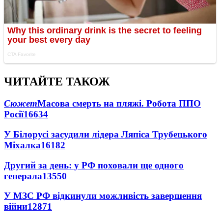
ЧИТАЙТЕ ТАКОЖ
Сюжет
Масова смерть на пляжі. Робота ППО
Росії
16634
У Білорусі засудили лідера Ляпіса Трубецького
Міхалка
16182
Другий за день: у РФ поховали ще одного
генерала
13550
У МЗС РФ відкинули можливість завершення
війни
12871