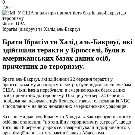
0
226
Фото: DPA
Ібрагім (ліворуч) та Халід аль-Бакрауї
Брати Ібрагім та Халід аль-Бакрауї, які
здійснили теракти у Брюсселі, були в
американських базах даних осіб,
причетних до тероризму.
Брати аль-Бакрауї, які здійснили 22 березня теракти у
брюссельському аеропорту та метро, були відомі спецслужбам
США, і їхні імена перебували в американських базах даних
осіб, причетних до тероризму. Про це у четвер, 24 березня,
повідомила інформагенція Reuters, а також телекомпанія NBC
з посиланням на двох неназваних американських урядовців.
За словами джерел, Ібрагім та Халід аль-Бакрауї були в списку
осіб, які становили "потенційну терористичну загрозу", ще до
того, як 18 березня у Брюсселі заарештували підозрюваного в
організації паризьких терактів Салаха Абдеслама.