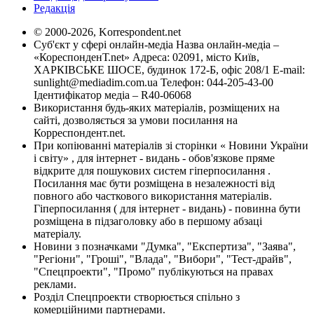
Редакція
© 2000-2026, Korrespondent.net
Суб'єкт у сфері онлайн-медіа Назва онлайн-медіа –
«КореспонденТ.net» Адреса: 02091, місто Київ,
ХАРКІВСЬКЕ ШОСЕ, будинок 172-Б, офіс 208/1 E-mail:
sunlight@mediadim.com.ua
Телефон: 044-205-43-00
Ідентифікатор медіа – R40-06068
Використання будь-яких матеріалів, розміщених на
сайті, дозволяється за умови посилання на
Корреспондент.net.
При копіюванні матеріалів зі сторінки « Новини України
і світу» , для інтернет - видань - обов'язкове пряме
відкрите для пошукових систем гіперпосилання .
Посилання має бути розміщена в незалежності від
повного або часткового використання матеріалів.
Гіперпосилання ( для інтернет - видань) - повинна бути
розміщена в підзаголовку або в першому абзаці
матеріалу.
Новини з позначками "Думка", "Експертиза", "Заява",
"Регіони", "Гроші", "Влада", "Вибори", "Тест-драйв",
"Спецпроекти", "Промо" публікуються на правах
реклами.
Розділ Спецпроекти створюється спільно з
комерційними партнерами.