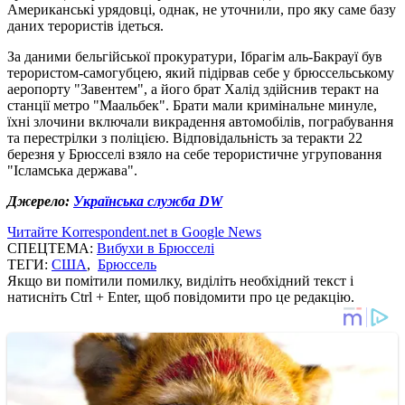
Американські урядовці, однак, не уточнили, про яку саме базу
даних терористів ідеться.
За даними бельгійської прокуратури, Ібрагім аль-Бакрауї був
терористом-самогубцею, який підірвав себе у брюссельському
аеропорту "Завентем", а його брат Халід здійснив теракт на
станції метро "Маальбек". Брати мали кримінальне минуле,
їхні злочини включали викрадення автомобілів, пограбування
та перестрілки з поліцією. Відповідальність за теракти 22
березня у Брюсселі взяло на себе терористичне угруповання
"Ісламська держава".
Джерело:
Українська служба DW
Читайте Korrespondent.net в Google News
СПЕЦТЕМА:
Вибухи в Брюсселі
ТЕГИ:
США
,
Брюссель
Якщо ви помітили помилку, виділіть необхідний текст і
натисніть Ctrl + Enter, щоб повідомити про це редакцію.