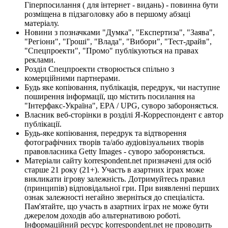
Гіперпосилання ( для інтернет - видань) - повинна бути
розміщена в підзаголовку або в першому абзаці
матеріалу.
Новини з позначками "Думка", "Експертиза", "Заява",
"Регіони", "Гроші", "Влада", "Вибори", "Тест-драйв",
"Спецпроекти", "Промо" публікуються на правах
реклами.
Розділ Спецпроекти створюється спільно з
комерційними партнерами.
Будь яке копіювання, публікація, передрук, чи наступне
поширення інформації, що містить посилання на
"Інтерфакс-Україна", EPA / UPG, суворо забороняється.
Власник веб-сторінки в розділі Я-Корреспондент є автор
публікації.
Будь-яке копіювання, передрук та відтворення
фотографічних творів та/або аудіовізуальних творів
правовласника Getty Images - суворо забороняється.
Матеріали сайту korrespondent.net призначені для осіб
старше 21 року (21+). Участь в азартних іграх може
викликати ігрову залежність. Дотримуйтесь правил
(принципів) відповідальної гри. При виявленні перших
ознак залежності негайно зверніться до спеціаліста.
Пам'ятайте, що участь в азартних іграх не може бути
джерелом доходів або альтернативою роботі.
Інформаційний ресурс korrespondent.net не проводить