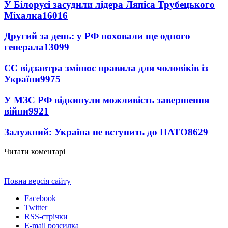
У Білорусі засудили лідера Ляпіса Трубецького
Міхалка
16016
Другий за день: у РФ поховали ще одного
генерала
13099
ЄС відзавтра змінює правила для чоловіків із
України
9975
У МЗС РФ відкинули можливість завершення
війни
9921
Залужний: Україна не вступить до НАТО
8629
Читати коментарі
Повна версія сайту
Facebook
Twitter
RSS-стрічки
E-mail розсилка