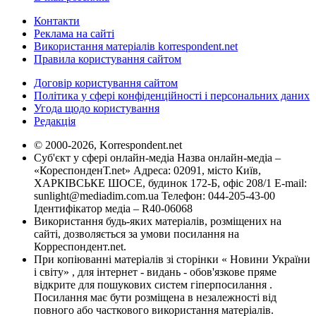
Контакти
Реклама на сайті
Використання матеріалів korrespondent.net
Правила користування сайтом
Договір користування сайтом
Політика у сфері конфіденційності і персональних даних
Угода щодо користування
Редакція
© 2000-2026, Korrespondent.net
Суб'єкт у сфері онлайн-медіа Назва онлайн-медіа –
«КореспонденТ.net» Адреса: 02091, місто Київ,
ХАРКІВСЬКЕ ШОСЕ, будинок 172-Б, офіс 208/1 E-mail:
sunlight@mediadim.com.ua
Телефон: 044-205-43-00
Ідентифікатор медіа – R40-06068
Використання будь-яких матеріалів, розміщених на
сайті, дозволяється за умови посилання на
Корреспондент.net.
При копіюванні матеріалів зі сторінки « Новини України
і світу» , для інтернет - видань - обов'язкове пряме
відкрите для пошукових систем гіперпосилання .
Посилання має бути розміщена в незалежності від
повного або часткового використання матеріалів.