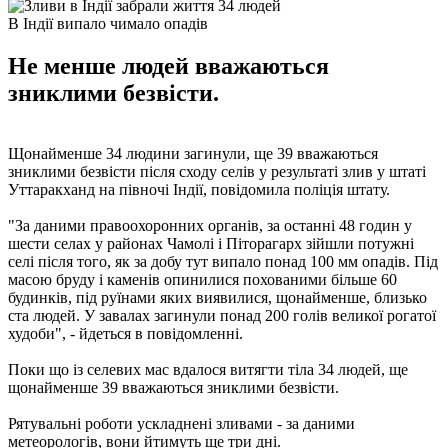
В Індії випало чимало опадів
Не менше людей вважаються
зниклими безвісти.
Щонайменше 34 людини загинули, ще 39 вважаються
зниклими безвісти після сходу селів у результаті злив у штаті
Уттаракханд на півночі Індії, повідомила поліція штату.
"За даними правоохоронних органів, за останні 48 годин у
шести селах у районах Чамолі і Піторагарх зійшли потужні
селі після того, як за добу тут випало понад 100 мм опадів. Під
масою бруду і каменів опинилися похованими більше 60
будинків, під руїнами яких виявилися, щонайменше, близько
ста людей. У завалах загинули понад 200 голів великої рогатої
худоби", - йдеться в повідомленні.
Поки що із селевих мас вдалося витягти тіла 34 людей, ще
щонайменше 39 вважаються зниклими безвісти.
Рятувальні роботи ускладнені зливами - за даними
метеорологів, вони йтимуть ще три дні.