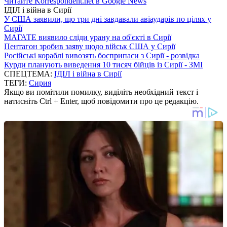
Читайте Korrespondent.net в Google News
ІДІЛ і війна в Сирії
У США заявили, що три дні завдавали авіаударів по цілях у
Сирії
МАГАТЕ виявило сліди урану на об'єкті в Сирії
Пентагон зробив заяву щодо військ США у Сирії
Російські кораблі вивозять боєприпаси з Сирії - розвідка
Курди планують виведення 10 тисяч бійців із Сирії - ЗМІ
СПЕЦТЕМА:
ІДІЛ і війна в Сирії
ТЕГИ:
Сирия
Якщо ви помітили помилку, виділіть необхідний текст і
натисніть Ctrl + Enter, щоб повідомити про це редакцію.