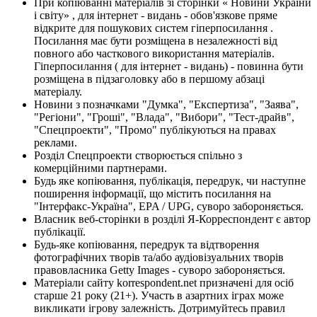
При копіюванні матеріалів зі сторінки « Новини України
і світу» , для інтернет - видань - обов'язкове пряме
відкрите для пошукових систем гіперпосилання .
Посилання має бути розміщена в незалежності від
повного або часткового використання матеріалів.
Гіперпосилання ( для інтернет - видань) - повинна бути
розміщена в підзаголовку або в першому абзаці
матеріалу.
Новини з позначками "Думка", "Експертиза", "Заява",
"Регіони", "Гроші", "Влада", "Вибори", "Тест-драйв",
"Спецпроекти", "Промо" публікуються на правах
реклами.
Розділ Спецпроекти створюється спільно з
комерційними партнерами.
Будь яке копіювання, публікація, передрук, чи наступне
поширення інформації, що містить посилання на
"Інтерфакс-Україна", EPA / UPG, суворо забороняється.
Власник веб-сторінки в розділі Я-Корреспондент є автор
публікації.
Будь-яке копіювання, передрук та відтворення
фотографічних творів та/або аудіовізуальних творів
правовласника Getty Images - суворо забороняється.
Матеріали сайту korrespondent.net призначені для осіб
старше 21 року (21+). Участь в азартних іграх може
викликати ігрову залежність. Дотримуйтесь правил