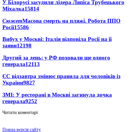
У Білорусі засудили лідера Ляпіса Трубецького
Міхалка
15814
Сюжет
Масова смерть на пляжі. Робота ППО
Росії
15586
Вибух у Москві: Італія відповіла Росії на її
заяви
12198
Другий за день: у РФ поховали ще одного
генерала
12113
ЄС відзавтра змінює правила для чоловіків із
України
9827
ЗМІ: У ресторані в Москві загинула дочка
генерала
9252
Читати коментарі
Повна версія сайту