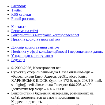
Facebook
Twitter
RSS-стрічки
E-mail розсилка
Контакти
Реклама на сайті
Використання матеріалів korrespondent.net
Правила користування сайтом
Договір користування сайтом
Політика у сфері конфіденційності і персональних даних
Угода щодо користування
Редакція
© 2000-2026, Korrespondent.net
Суб'єкт у сфері онлайн-медіа Назва онлайн-медіа –
«КореспонденТ.net» Адреса: 02091, місто Київ,
ХАРКІВСЬКЕ ШОСЕ, будинок 172-Б, офіс 208/1 E-mail:
sunlight@mediadim.com.ua
Телефон: 044-205-43-00
Ідентифікатор медіа – R40-06068
Використання будь-яких матеріалів, розміщених на
сайті, дозволяється за умови посилання на
Корреспондент.net.