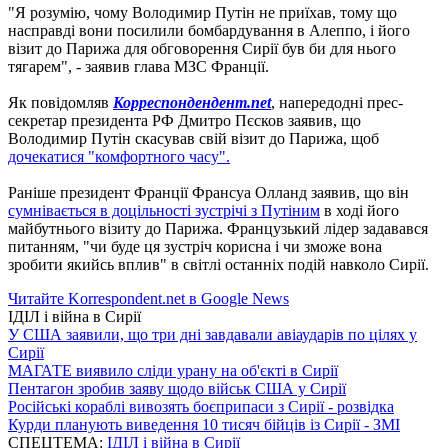
"Я розумію, чому Володимир Путін не приїхав, тому що
насправді вони посилили бомбардування в Алеппо, і його
візит до Парижа для обговорення Сирії був би для нього
тягарем", - заявив глава МЗС Франції.
Як повідомляв
Корреспондендент.net
, напередодні прес-
секретар президента РФ Дмитро Пєсков заявив, що
Володимир Путін скасував свій візит до Парижа, щоб
дочекатися "комфортного часу".
Раніше президент Франції Франсуа Олланд заявив, що він
сумнівається в доцільності зустрічі з Путіним
в ході його
майбутнього візиту до Парижа. Французький лідер задавався
питанням, "чи буде ця зустріч корисна і чи зможе вона
зробити якийсь вплив" в світлі останніх подій навколо Сирії.
Читайте Korrespondent.net в Google News
ІДІЛ і війна в Сирії
У США заявили, що три дні завдавали авіаударів по цілях у
Сирії
МАГАТЕ виявило сліди урану на об'єкті в Сирії
Пентагон зробив заяву щодо військ США у Сирії
Російські кораблі вивозять боєприпаси з Сирії - розвідка
Курди планують виведення 10 тисяч бійців із Сирії - ЗМІ
СПЕЦТЕМА:
ІДІЛ і війна в Сирії