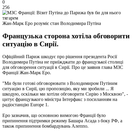
0
256
Жан-Марк Еро розуміє стан Володимира Путіна
Французька сторона хотіла обговорити
ситуацію в Сирії.
Офіційний Париж шкодує про рішення президента Росії
Володимира Путіна не приїжджати до французької столиці
для обговорення ситуації в Сирії. Про це заявив глава МЗС
Франції Жан-Марк Еро.
"Ми були готові обговорювати з Володимиром Путіним
ситуацію в Сирії, цю пропозицію, яку ми зробили ... Я
шкодую, оскільки ми хотіли обговорити Сирію з Москвою", -
цитує французького міністра Інтерфакс з посиланням на
радіостанцію Europe 1.
Еро зазначив, що основною вимогою Франції було
припинення підтримки режиму Башара Асада з боку РФ, а
також припинення бомбардувань Алеппо.