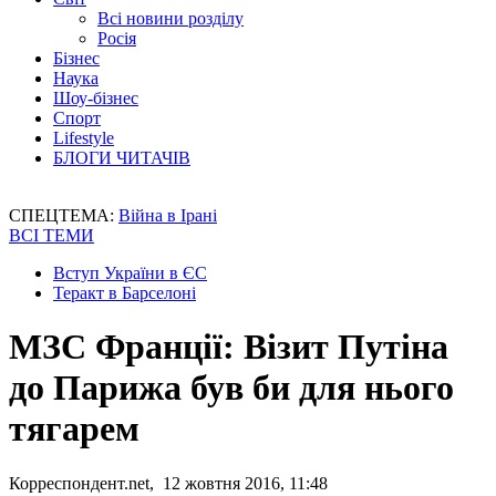
Всі новини розділу
Росія
Бізнес
Наука
Шоу-бізнес
Спорт
Lifestyle
БЛОГИ ЧИТАЧІВ
СПЕЦТЕМА:
Війна в Ірані
ВСІ ТЕМИ
Вступ України в ЄС
Теракт в Барселоні
МЗС Франції: Візит Путіна
до Парижа був би для нього
тягарем
Корреспондент.net, 12 жовтня 2016, 11:48