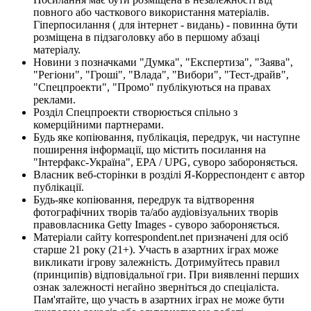
повного або часткового використання матеріалів.
Гіперпосилання ( для інтернет - видань) - повинна бути
розміщена в підзаголовку або в першому абзаці
матеріалу.
Новини з позначками "Думка", "Експертиза", "Заява",
"Регіони", "Гроші", "Влада", "Вибори", "Тест-драйв",
"Спецпроекти", "Промо" публікуються на правах
реклами.
Розділ Спецпроекти створюється спільно з
комерційними партнерами.
Будь яке копіювання, публікація, передрук, чи наступне
поширення інформації, що містить посилання на
"Інтерфакс-Україна", EPA / UPG, суворо забороняється.
Власник веб-сторінки в розділі Я-Корреспондент є автор
публікації.
Будь-яке копіювання, передрук та відтворення
фотографічних творів та/або аудіовізуальних творів
правовласника Getty Images - суворо забороняється.
Матеріали сайту korrespondent.net призначені для осіб
старше 21 року (21+). Участь в азартних іграх може
викликати ігрову залежність. Дотримуйтесь правил
(принципів) відповідальної гри. При виявленні перших
ознак залежності негайно зверніться до спеціаліста.
Пам'ятайте, що участь в азартних іграх не може бути