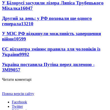
У Білорусі засудили лідера Ляпіса Трубецького
Міхалка
16047
Другий за день: у РФ поховали ще одного
генерала
13210
У МЗС РФ відкинули можливість завершення
війни
10599
ЄС відзавтра змінює правила для чоловіків із
України
9992
Україна поставила Путіна перед дилемою -
ЗМІ
9057
Читати коментарі
Повна версія сайту
Facebook
Twitter