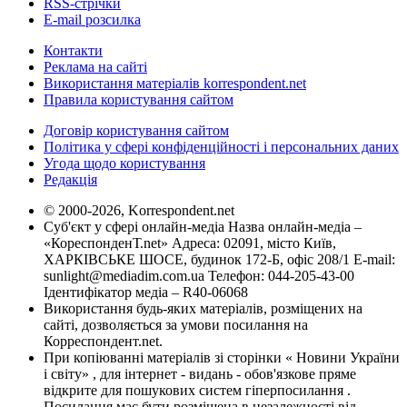
RSS-стрічки
E-mail розсилка
Контакти
Реклама на сайті
Використання матеріалів korrespondent.net
Правила користування сайтом
Договір користування сайтом
Політика у сфері конфіденційності і персональних даних
Угода щодо користування
Редакція
© 2000-2026, Korrespondent.net
Суб'єкт у сфері онлайн-медіа Назва онлайн-медіа –
«КореспонденТ.net» Адреса: 02091, місто Київ,
ХАРКІВСЬКЕ ШОСЕ, будинок 172-Б, офіс 208/1 E-mail:
sunlight@mediadim.com.ua
Телефон: 044-205-43-00
Ідентифікатор медіа – R40-06068
Використання будь-яких матеріалів, розміщених на
сайті, дозволяється за умови посилання на
Корреспондент.net.
При копіюванні матеріалів зі сторінки « Новини України
і світу» , для інтернет - видань - обов'язкове пряме
відкрите для пошукових систем гіперпосилання .
Посилання має бути розміщена в незалежності від