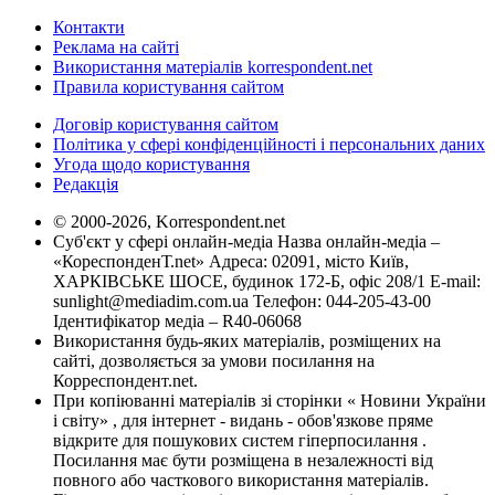
Контакти
Реклама на сайті
Використання матеріалів korrespondent.net
Правила користування сайтом
Договір користування сайтом
Політика у сфері конфіденційності і персональних даних
Угода щодо користування
Редакція
© 2000-2026, Korrespondent.net
Суб'єкт у сфері онлайн-медіа Назва онлайн-медіа –
«КореспонденТ.net» Адреса: 02091, місто Київ,
ХАРКІВСЬКЕ ШОСЕ, будинок 172-Б, офіс 208/1 E-mail:
sunlight@mediadim.com.ua
Телефон: 044-205-43-00
Ідентифікатор медіа – R40-06068
Використання будь-яких матеріалів, розміщених на
сайті, дозволяється за умови посилання на
Корреспондент.net.
При копіюванні матеріалів зі сторінки « Новини України
і світу» , для інтернет - видань - обов'язкове пряме
відкрите для пошукових систем гіперпосилання .
Посилання має бути розміщена в незалежності від
повного або часткового використання матеріалів.