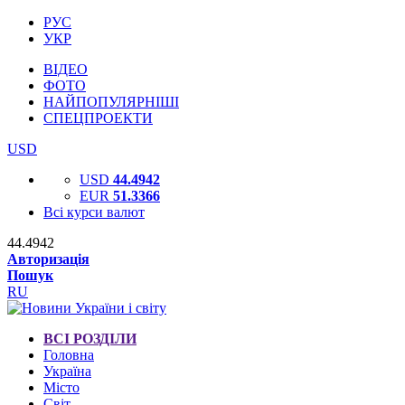
РУС
УКР
ВІДЕО
ФОТО
НАЙПОПУЛЯРНІШІ
СПЕЦПРОЕКТИ
USD
USD
44.4942
EUR
51.3366
Всі курси валют
44.4942
Авторизація
Пошук
RU
ВСІ РОЗДІЛИ
Головна
Україна
Місто
Світ