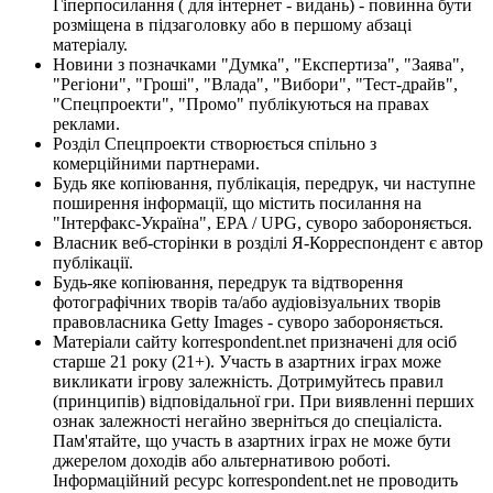
Гіперпосилання ( для інтернет - видань) - повинна бути
розміщена в підзаголовку або в першому абзаці
матеріалу.
Новини з позначками "Думка", "Експертиза", "Заява",
"Регіони", "Гроші", "Влада", "Вибори", "Тест-драйв",
"Спецпроекти", "Промо" публікуються на правах
реклами.
Розділ Спецпроекти створюється спільно з
комерційними партнерами.
Будь яке копіювання, публікація, передрук, чи наступне
поширення інформації, що містить посилання на
"Інтерфакс-Україна", EPA / UPG, суворо забороняється.
Власник веб-сторінки в розділі Я-Корреспондент є автор
публікації.
Будь-яке копіювання, передрук та відтворення
фотографічних творів та/або аудіовізуальних творів
правовласника Getty Images - суворо забороняється.
Матеріали сайту korrespondent.net призначені для осіб
старше 21 року (21+). Участь в азартних іграх може
викликати ігрову залежність. Дотримуйтесь правил
(принципів) відповідальної гри. При виявленні перших
ознак залежності негайно зверніться до спеціаліста.
Пам'ятайте, що участь в азартних іграх не може бути
джерелом доходів або альтернативою роботі.
Інформаційний ресурс korrespondent.net не проводить