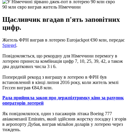
90 млн євро виграв житель Німеччини
Щасливчик вгадав п'ять заповітних
цифр.
Житель ФРН виграв в лотерею Eurojackpot €90 млн, передає
Spiegel
.
Повідомляється, що рекордну для Німеччини перемогу в
лотерею принесла комбінація цифр 7, 10, 25, 39, 42, а також
два додаткових числа 3 і 6.
Попередній рекорд з виграшу в лотерею в ФРН був
встановлений в кінці липня 2016 року, коли житель землі
Гессен виграв €84,8 млн.
Рада прийняла закон про держпідтримку кіно за рахунок
операторів лотерей
Як повідомлялося, один з пасажирів літака Boeing 777
авіакомпанії Emirates, який здійснив жорстку посадку і згорів
в аеропорту Дубая, виграв мільйон доларів у лотерею через
тиждень.