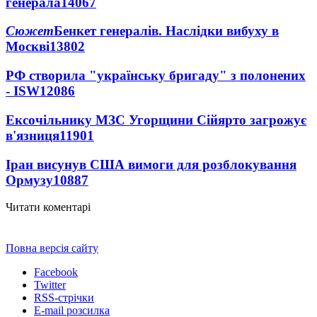
генерала
14067
Сюжет
Бенкет генералів. Наслідки вибуху в
Москві
13802
РФ створила "українську бригаду" з полонених
- ISW
12086
Ексочільнику МЗС Угорщини Сійярто загрожує
в'язниця
11901
Іран висунув США вимоги для розблокування
Ормузу
10887
Читати коментарі
Повна версія сайту
Facebook
Twitter
RSS-стрічки
E-mail розсилка