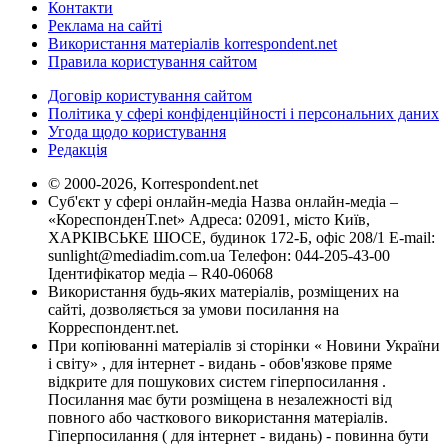
Контакти
Реклама на сайті
Використання матеріалів korrespondent.net
Правила користування сайтом
Договір користування сайтом
Політика у сфері конфіденційності і персональних даних
Угода щодо користування
Редакція
© 2000-2026, Korrespondent.net
Суб'єкт у сфері онлайн-медіа Назва онлайн-медіа –
«КореспонденТ.net» Адреса: 02091, місто Київ,
ХАРКІВСЬКЕ ШОСЕ, будинок 172-Б, офіс 208/1 E-mail:
sunlight@mediadim.com.ua
Телефон: 044-205-43-00
Ідентифікатор медіа – R40-06068
Використання будь-яких матеріалів, розміщених на
сайті, дозволяється за умови посилання на
Корреспондент.net.
При копіюванні матеріалів зі сторінки « Новини України
і світу» , для інтернет - видань - обов'язкове пряме
відкрите для пошукових систем гіперпосилання .
Посилання має бути розміщена в незалежності від
повного або часткового використання матеріалів.
Гіперпосилання ( для інтернет - видань) - повинна бути