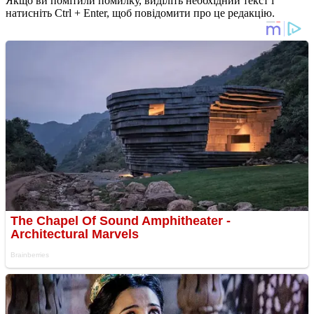
Якщо ви помітили помилку, виділіть необхідний текст і
натисніть Ctrl + Enter, щоб повідомити про це редакцію.