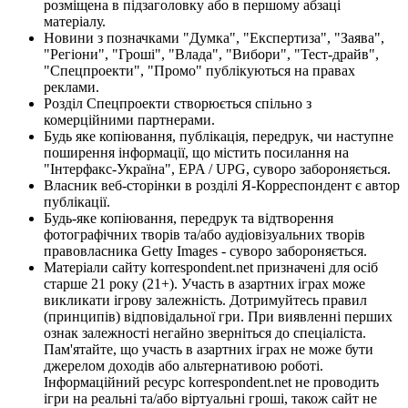
розміщена в підзаголовку або в першому абзаці
матеріалу.
Новини з позначками "Думка", "Експертиза", "Заява",
"Регіони", "Гроші", "Влада", "Вибори", "Тест-драйв",
"Спецпроекти", "Промо" публікуються на правах
реклами.
Розділ Спецпроекти створюється спільно з
комерційними партнерами.
Будь яке копіювання, публікація, передрук, чи наступне
поширення інформації, що містить посилання на
"Інтерфакс-Україна", EPA / UPG, суворо забороняється.
Власник веб-сторінки в розділі Я-Корреспондент є автор
публікації.
Будь-яке копіювання, передрук та відтворення
фотографічних творів та/або аудіовізуальних творів
правовласника Getty Images - суворо забороняється.
Матеріали сайту korrespondent.net призначені для осіб
старше 21 року (21+). Участь в азартних іграх може
викликати ігрову залежність. Дотримуйтесь правил
(принципів) відповідальної гри. При виявленні перших
ознак залежності негайно зверніться до спеціаліста.
Пам'ятайте, що участь в азартних іграх не може бути
джерелом доходів або альтернативою роботі.
Інформаційний ресурс korrespondent.net не проводить
ігри на реальні та/або віртуальні гроші, також сайт не