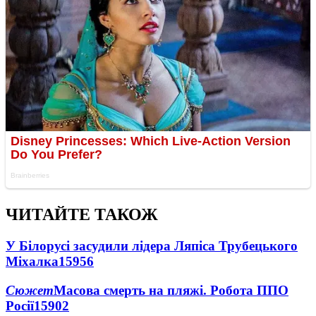
ЧИТАЙТЕ ТАКОЖ
У Білорусі засудили лідера Ляпіса Трубецького
Міхалка
15956
Сюжет
Масова смерть на пляжі. Робота ППО
Росії
15902