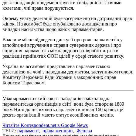
до законодавців продемонструвати солідарність зі своїми
колегами, чиї права порушуються.
Окрему увагу делегацій буде зосереджено на дотриманні прав
жінок. На асамблеї буде опубліковано дослідження про
випадки насильства щодо жінок-парламентаріїв.
Важливе місце відведено дискусії про роль парламентів у
запобіганні втручання в справи суверенних держав і про
сприяння парламентів міжнародного співробітництва в
реалізації прийнятих ООН цілей у сфері сталого розвитку.
Україна на ассамблеї представлена парламентською
делегацією на чолі з народним депутатом, заступником голови
Комітету Верховної Ради України з закордонних справ
Борисом Тарасюком.
Міжпарламентський союз - найдавніша міжнародна
парламентська організація в світі, вона була створена 1889
року. Нині до неї входять парламенти понад 160 країн, ще
десять організацій мають статус асоційованих членів.
Читайте Korrespondent.net в Google News
ТЕГИ:
парламент
,
права женщин
,
Женева