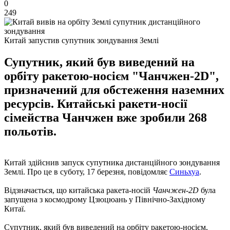
0
249
Китай запустив супутник зондування Землі
Супутник, який був виведений на
орбіту ракетою-носієм "Чанчжен-2D",
призначений для обстеження наземних
ресурсів. Китайські ракети-носії
сімейства Чанчжен вже зробили 268
польотів.
Китай здійснив запуск супутника дистанційного зондування
Землі. Про це в суботу, 17 березня, повідомляє
Синьхуа
.
Відзначається, що китайська ракета-носій
Чанчжен-2D
була
запущена з космодрому Цзюцюань у Північно-Західному
Китаї.
Супутник, який був виведений на орбіту ракетою-носієм,