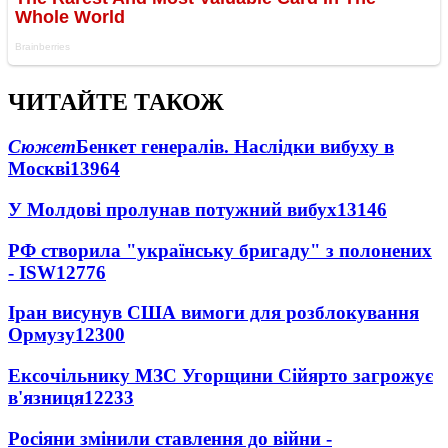
ЧИТАЙТЕ ТАКОЖ
Сюжет
Бенкет генералів. Наслідки вибуху в
Москві
13964
У Молдові пролунав потужний вибух
13146
РФ створила "українську бригаду" з полонених
- ISW
12776
Іран висунув США вимоги для розблокування
Ормузу
12300
Ексочільнику МЗС Угорщини Сійярто загрожує
в'язниця
12233
Росіяни змінили ставлення до війни -