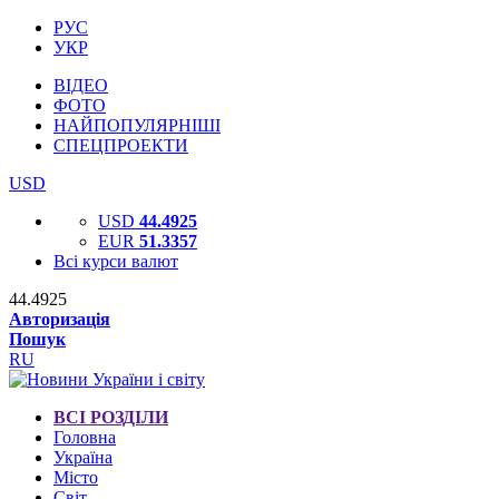
РУС
УКР
ВІДЕО
ФОТО
НАЙПОПУЛЯРНІШІ
СПЕЦПРОЕКТИ
USD
USD
44.4925
EUR
51.3357
Всі курси валют
44.4925
Авторизація
Пошук
RU
ВСІ РОЗДІЛИ
Головна
Україна
Місто
Світ