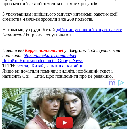
призначений для обстеження наземних ресурсів.
З урахуванням нинішнього запуску китайські ракети-носії
сімейства Чанчжен зробили вже 268 польотів.
Нагадаємо, у грудні Китай
здійснив успішний запуск ракети
Чанчжен-2
із трьома супутниками.
Новини від
Корреспондент.net
у Telegram. Підписуйтесь на
наш канал
https://t.me/korrespondentnet
Читайте Korrespondent.net в Google News
ТЕГИ:
Земля
,
Китай
,
спутник
,
китайцы
Якщо ви помітили помилку, виділіть необхідний текст і
натисніть Ctrl + Enter, щоб повідомити про це редакцію.