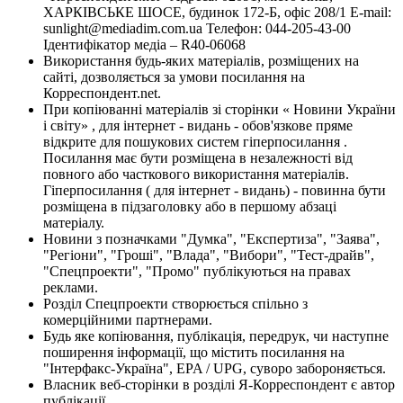
ХАРКІВСЬКЕ ШОСЕ, будинок 172-Б, офіс 208/1 E-mail:
sunlight@mediadim.com.ua
Телефон: 044-205-43-00
Ідентифікатор медіа – R40-06068
Використання будь-яких матеріалів, розміщених на
сайті, дозволяється за умови посилання на
Корреспондент.net.
При копіюванні матеріалів зі сторінки « Новини України
і світу» , для інтернет - видань - обов'язкове пряме
відкрите для пошукових систем гіперпосилання .
Посилання має бути розміщена в незалежності від
повного або часткового використання матеріалів.
Гіперпосилання ( для інтернет - видань) - повинна бути
розміщена в підзаголовку або в першому абзаці
матеріалу.
Новини з позначками "Думка", "Експертиза", "Заява",
"Регіони", "Гроші", "Влада", "Вибори", "Тест-драйв",
"Спецпроекти", "Промо" публікуються на правах
реклами.
Розділ Спецпроекти створюється спільно з
комерційними партнерами.
Будь яке копіювання, публікація, передрук, чи наступне
поширення інформації, що містить посилання на
"Інтерфакс-Україна", EPA / UPG, суворо забороняється.
Власник веб-сторінки в розділі Я-Корреспондент є автор
публікації.