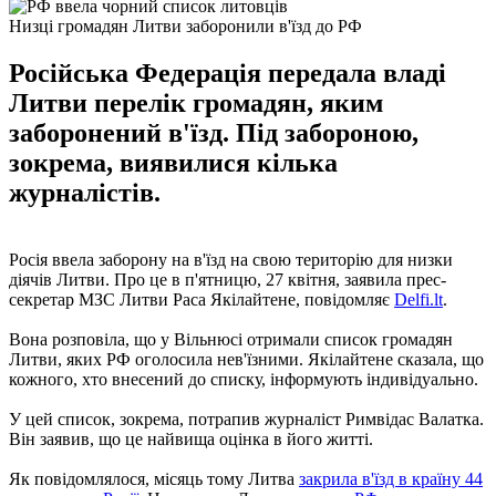
Низці громадян Литви заборонили в'їзд до РФ
Російська Федерація передала владі
Литви перелік громадян, яким
заборонений в'їзд. Під забороною,
зокрема, виявилися кілька
журналістів.
Росія ввела заборону на в'їзд на свою територію для низки
діячів Литви. Про це в п'ятницю, 27 квітня, заявила прес-
секретар МЗС Литви Раса Якілайтене, повідомляє
Delfi.lt
.
Вона розповіла, що у Вільнюсі отримали список громадян
Литви, яких РФ оголосила нев'їзними. Якілайтене сказала, що
кожного, хто внесений до списку, інформують індивідуально.
У цей список, зокрема, потрапив журналіст Римвідас Валатка.
Він заявив, що це найвища оцінка в його житті.
Як повідомлялося, місяць тому Литва
закрила в'їзд в країну 44