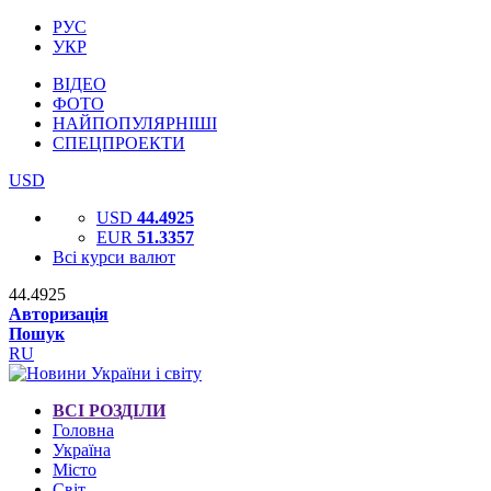
РУС
УКР
ВІДЕО
ФОТО
НАЙПОПУЛЯРНІШІ
СПЕЦПРОЕКТИ
USD
USD
44.4925
EUR
51.3357
Всі курси валют
44.4925
Авторизація
Пошук
RU
ВСІ РОЗДІЛИ
Головна
Україна
Місто
Світ