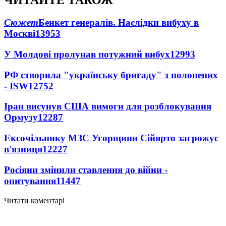
ЧИТАЙТЕ ТАКОЖ
Сюжет
Бенкет генералів. Наслідки вибуху в
Москві
13953
У Молдові пролунав потужний вибух
12993
РФ створила "українську бригаду" з полонених
- ISW
12752
Іран висунув США вимоги для розблокування
Ормузу
12287
Ексочільнику МЗС Угорщини Сійярто загрожує
в'язниця
12227
Росіяни змінили ставлення до війни -
опитування
11447
Читати коментарі