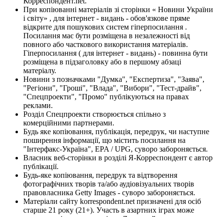
Корреспондент.net.
При копіюванні матеріалів зі сторінки « Новини України
і світу» , для інтернет - видань - обов'язкове пряме
відкрите для пошукових систем гіперпосилання .
Посилання має бути розміщена в незалежності від
повного або часткового використання матеріалів.
Гіперпосилання ( для інтернет - видань) - повинна бути
розміщена в підзаголовку або в першому абзаці
матеріалу.
Новини з позначками "Думка", "Експертиза", "Заява",
"Регіони", "Гроші", "Влада", "Вибори", "Тест-драйв",
"Спецпроекти", "Промо" публікуються на правах
реклами.
Розділ Спецпроекти створюється спільно з
комерційними партнерами.
Будь яке копіювання, публікація, передрук, чи наступне
поширення інформації, що містить посилання на
"Інтерфакс-Україна", EPA / UPG, суворо забороняється.
Власник веб-сторінки в розділі Я-Корреспондент є автор
публікації.
Будь-яке копіювання, передрук та відтворення
фотографічних творів та/або аудіовізуальних творів
правовласника Getty Images - суворо забороняється.
Матеріали сайту korrespondent.net призначені для осіб
старше 21 року (21+). Участь в азартних іграх може