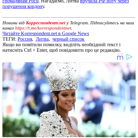
громадянам Росії
. Нагадаємо, Литва
вручила РФ ноту через
порушення кордону
.
Новини від
Корреспондент.net
у Telegram. Підписуйтесь на наш
канал
https://t.me/korrespondentnet
.
Читайте Korrespondent.net в Google News
ТЕГИ:
Россия
,
Литва
,
черный список
Якщо ви помітили помилку, виділіть необхідний текст і
натисніть Ctrl + Enter, щоб повідомити про це редакцію.