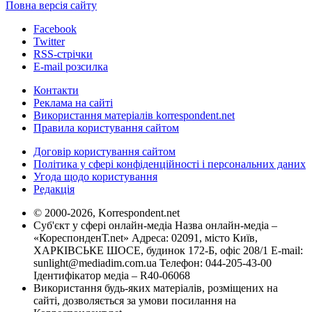
Повна версія сайту
Facebook
Twitter
RSS-стрічки
E-mail розсилка
Контакти
Реклама на сайті
Використання матеріалів korrespondent.net
Правила користування сайтом
Договір користування сайтом
Політика у сфері конфіденційності і персональних даних
Угода щодо користування
Редакція
© 2000-2026, Korrespondent.net
Суб'єкт у сфері онлайн-медіа Назва онлайн-медіа –
«КореспонденТ.net» Адреса: 02091, місто Київ,
ХАРКІВСЬКЕ ШОСЕ, будинок 172-Б, офіс 208/1 E-mail:
sunlight@mediadim.com.ua
Телефон: 044-205-43-00
Ідентифікатор медіа – R40-06068
Використання будь-яких матеріалів, розміщених на
сайті, дозволяється за умови посилання на