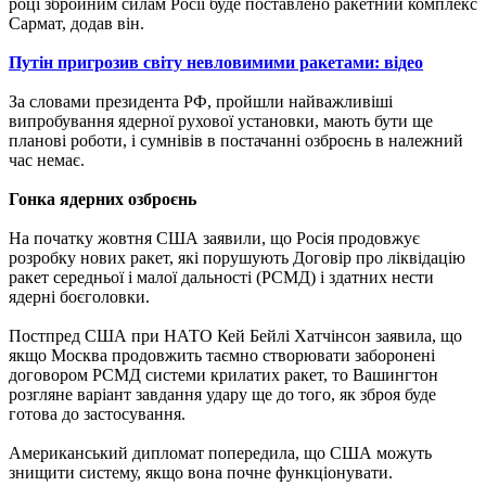
році збройним силам Росії буде поставлено ракетний комплекс
Сармат, додав він.
Путін пригрозив світу невловимими ракетами: відео
За словами президента РФ, пройшли найважливіші
випробування ядерної рухової установки, мають бути ще
планові роботи, і сумнівів в постачанні озброєнь в належний
час немає.
Гонка ядерних озброєнь
На початку жовтня США заявили, що Росія продовжує
розробку нових ракет, які порушують Договір про ліквідацію
ракет середньої і малої дальності (РСМД) і здатних нести
ядерні боєголовки.
Постпред США при НАТО Кей Бейлі Хатчінсон заявила, що
якщо Москва продовжить таємно створювати заборонені
договором РСМД системи крилатих ракет, то Вашингтон
розгляне варіант завдання удару ще до того, як зброя буде
готова до застосування.
Американський дипломат попередила, що США можуть
знищити систему, якщо вона почне функціонувати.