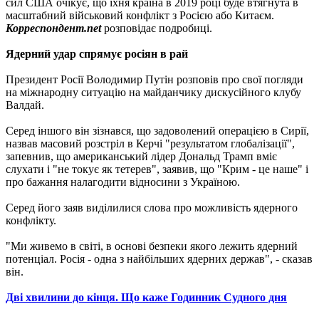
сил США очікує, що їхня країна в 2019 році буде втягнута в
масштабний військовий конфлікт з Росією або Китаєм.
Корреспондент.net
розповідає подробиці.
Ядерний удар спрямує росіян в рай
Президент Росії Володимир Путін розповів про свої погляди
на міжнародну ситуацію на майданчику дискусійного клубу
Валдай.
Серед іншого він зізнався, що задоволений операцією в Сирії,
назвав масовий розстріл в Керчі "результатом глобалізації",
запевнив, що американський лідер Дональд Трамп вміє
слухати і "не токує як тетерев", заявив, що "Крим - це наше" і
про бажання налагодити відносини з Україною.
Серед його заяв виділилися слова про можливість ядерного
конфлікту.
"Ми живемо в світі, в основі безпеки якого лежить ядерний
потенціал. Росія - одна з найбільших ядерних держав", - сказав
він.
Дві хвилини до кінця. Що каже Годинник Судного дня