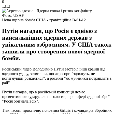
0
1313
Фото: USAF
Нова ядерна бомба США - гравітаційна B-61-12
Путін нагадав, що Росія є однією з
найсильніших ядерних держав з
унікальним озброєнням. У США також
заявили про створення нової ядерної
бомби.
Російський лідер Володимир Путін застеріг інші країни від
ядерного удару, заявивши, що агресори "здохнуть, не
встигнувши розкаятися", а росіяни "як мученики потраплять в
рай".
Путін нагадав, що в російській концепції немає
превентивного удару, але наголосив, що в сфері ядерної зброї
"Росія обігнала всіх".
Тим часом, практично половина бійців і командирів Збройних