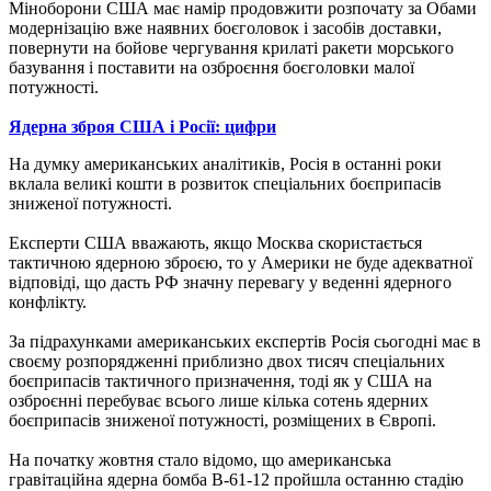
Міноборони США має намір продовжити розпочату за Обами
модернізацію вже наявних боєголовок і засобів доставки,
повернути на бойове чергування крилаті ракети морського
базування і поставити на озброєння боєголовки малої
потужності.
Ядерна зброя США і Росії: цифри
На думку американських аналітиків, Росія в останні роки
вклала великі кошти в розвиток спеціальних боєприпасів
зниженої потужності.
Експерти США вважають, якщо Москва скористається
тактичною ядерною зброєю, то у Америки не буде адекватної
відповіді, що дасть РФ значну перевагу у веденні ядерного
конфлікту.
За підрахунками американських експертів Росія сьогодні має в
своєму розпорядженні приблизно двох тисяч спеціальних
боєприпасів тактичного призначення, тоді як у США на
озброєнні перебуває всього лише кілька сотень ядерних
боєприпасів зниженої потужності, розміщених в Європі.
На початку жовтня стало відомо, що американська
гравітаційна ядерна бомба B-61-12 пройшла останню стадію