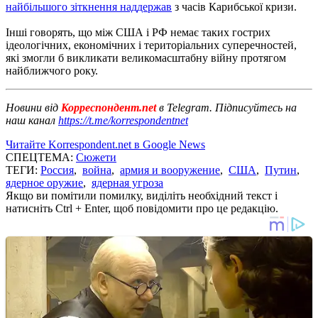
найбільшого зіткнення наддержав
з часів Карибської кризи.
Інші говорять, що між США і РФ немає таких гострих
ідеологічних, економічних і територіальних суперечностей,
які змогли б викликати великомасштабну війну протягом
найближчого року.
Новини від
Корреспондент.net
в Telegram. Підписуйтесь на
наш канал
https://t.me/korrespondentnet
Читайте Korrespondent.net в Google News
СПЕЦТЕМА:
Сюжети
ТЕГИ:
Россия
,
война
,
армия и вооружение
,
США
,
Путин
,
ядерное оружие
,
ядерная угроза
Якщо ви помітили помилку, виділіть необхідний текст і
натисніть Ctrl + Enter, щоб повідомити про це редакцію.