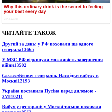
ЧИТАЙТЕ ТАКОЖ
Другий за день: у РФ поховали ще одного
генерала
13665
У МЗС РФ відкинули можливість завершення
війни
13502
Сюжет
Бенкет генералів. Наслідки вибуху в
Москві
12193
Україна поставила Путіна перед дилемою -
ЗМІ
10211
Вибух у ресторані: у Москві таємно поховали