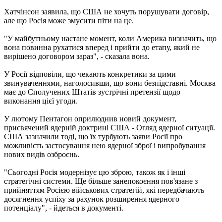
Хатчінсон заявила, що США не хочуть порушувати договір,
але що Росія може змусити піти на це.
"У майбутньому настане момент, коли Америка визначить, що
вона повинна рухатися вперед і прийти до етапу, який не
вирішено договором зараз", - сказала вона.
У Росії відповіли, що чекають конкретики за цими
звинуваченнями, наголосивши, що вони безпідставні. Москва
має до Сполучених Штатів зустрічні претензії щодо
виконання цієї угоди.
У лютому Пентагон оприлюднив новий документ,
присвячений ядерній доктрині США - Огляд ядерної ситуації.
США зазначили тоді, що їх турбують заяви Росії про
можливість застосування нею ядерної зброї і випробування
нових видів озброєнь.
"Сьогодні Росія модернізує цю зброю, також як і інші
стратегічні системи. Ще більше занепокоєння пов'язане з
прийняттям Росією військових стратегій, які передбачають
досягнення успіху за рахунок розширення ядерного
потенціалу", - йдеться в документі.