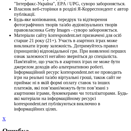
"Інтерфакс-Україна", EPA / UPG, суворо забороняється.
Власник веб-сторінки в розділі Я-Корреспондент є автор
публікації.
Будь-яке копіювання, передрук та відтворення
фотографічних творів та/або аудіовізуальних творів
правовласника Getty Images - суворо забороняється.
Матеріали сайту korrespondent.net призначені для осіб
старше 21 року (21+). Участь в азартних іграх може
викликати ігрову залежність. Дотримуйтесь правил
(принципів) відповідальної гри. При виявленні перших
ознак залежності негайно зверніться до спеціаліста.
Пам'ятайте, що участь в азартних іграх не може бути
джерелом доходів або альтернативою роботі.
Інформаційний ресурс korrespondent.net не проводить
ігри на реальні та/або віртуальні гроші, також сайт не
приймає ні в якій формі оплату ставок та інших
платежів, які пов’язані/можуть бути пов’язані з
азартними іграми, букмекерами чи тоталізаторами. Будь-
які матеріали на інформаційному ресурсі
korrespondent.net публікуються виключно в
інформаційних цілях.
X