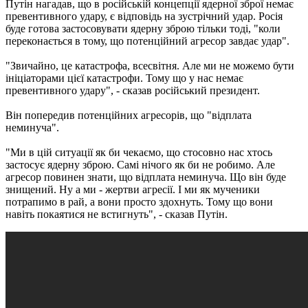
Путін нагадав, що в російській концепції ядерної зброї немає
превентивного удару, є відповідь на зустрічний удар. Росія
буде готова застосовувати ядерну зброю тільки тоді, "коли
переконається в тому, що потенційний агресор завдає удар".
"Звичайно, це катастрофа, всесвітня. Але ми не можемо бути
ініціаторами цієї катастрофи. Тому що у нас немає
превентивного удару", - сказав російський президент.
Він попередив потенційних агресорів, що "відплата
неминуча".
"Ми в цій ситуації як би чекаємо, що стосовно нас хтось
застосує ядерну зброю. Самі нічого як би не робимо. Але
агресор повинен знати, що відплата неминуча. Що він буде
знищений. Ну а ми - жертви агресії. І ми як мученики
потрапимо в рай, а вони просто здохнуть. Тому що вони
навіть покаятися не встигнуть", - сказав Путін.