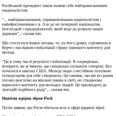
Російський президент також назвав себе найправильнішим
націоналістом.
"... найправильнішим, справжнісіньким націоналістом і
найефективнішим є я. Але це не печерний націоналізм,
безглуздий і придуркуватий, який веде до розвалу нашої
держави", - сказав він.
Що стосується інших питань, то, на його думку, стрілянина в
Керчі є наслідком глобалізації і браку хорошого контенту для
молоді.
"Це в тому числі результат глобалізації. В соцмережах,
інтернеті, ви ж бачили, що спеціальні спільноти створені. Все
почалося в школах США. Молоді люди з нестійкою психікою
псевдогероїв для себе створюють. Це означає, що ми всі разом
погано реагуємо на мінливі умови в світі, не створюємо
корисного контенту для молодих людей. Це призводить до
трагедій подібного роду", - сказав він.
Новітня ядерна зброя Росії
Путін заявив, що Росія обігнала всіх в сфері ядерної зброї.