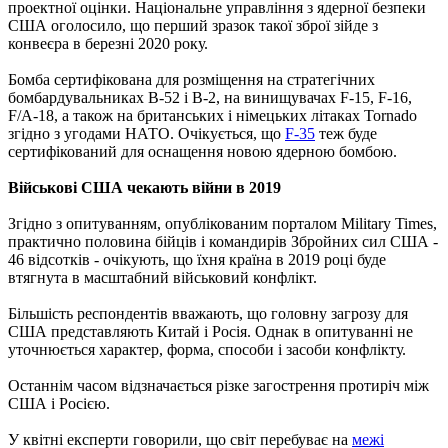
проектної оцінки. Національне управління з ядерної безпеки
США оголосило, що перший зразок такої зброї зійде з
конвеєра в березні 2020 року.
Бомба сертифікована для розміщення на стратегічних
бомбардувальниках B-52 і B-2, на винищувачах F-15, F-16,
F/A-18, а також на британських і німецьких літаках Tornado
згідно з угодами НАТО. Очікується, що
F-35
теж буде
сертифікований для оснащення новою ядерною бомбою.
Військові США чекають війни в 2019
Згідно з опитуванням, опублікованим порталом Military Times,
практично половина бійців і командирів Збройних сил США -
46 відсотків - очікують, що їхня країна в 2019 році буде
втягнута в масштабний військовий конфлікт.
Більшість респондентів вважають, що головну загрозу для
США представляють Китай і Росія. Однак в опитуванні не
уточнюється характер, форма, способи і засоби конфлікту.
Останнім часом відзначається різке загострення протиріч між
США і Росією.
У квітні експерти говорили, що світ перебуває на
межі