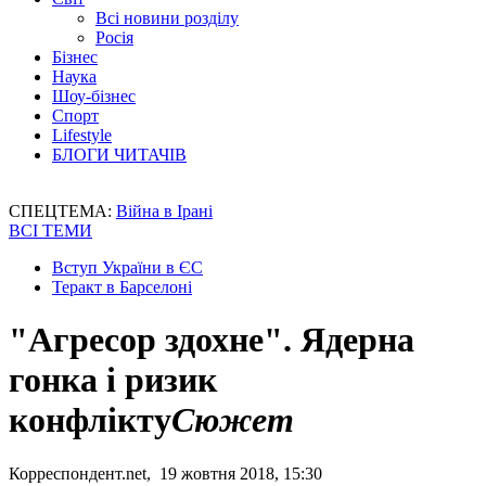
Всі новини розділу
Росія
Бізнес
Наука
Шоу-бізнес
Спорт
Lifestyle
БЛОГИ ЧИТАЧІВ
СПЕЦТЕМА:
Війна в Ірані
ВСІ ТЕМИ
Вступ України в ЄС
Теракт в Барселоні
"Агресор здохне". Ядерна
гонка і ризик
конфлікту
Сюжет
Корреспондент.net, 19 жовтня 2018, 15:30