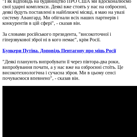
"І як відповідь на будівництво ПРО США ми вдосконалюємо
свої ударні комплекси. Деякі вже стоять у нас на озброєнні,
деякі будуть поставлені в найближчі місяці, я маю на увазі
систему Авангард. Ми обігнали всіх наших партнерів і
конкурентів в цій сфері", - сказав він.
За словами російського президента, "високоточної і
гіперзвукової зброї ні в кого немає", крім Росії.
Бункери Путіна. Доповідь Пентагону про міць Росії
"Деякі планують випробувати її через півтора-два роки,
випробування почати, а у нас вже на озброєнні стоїть. Це
високотехнологічна і сучасна зброя. Ми в цьому сенсі
почуваємося впевнено", - сказав він.