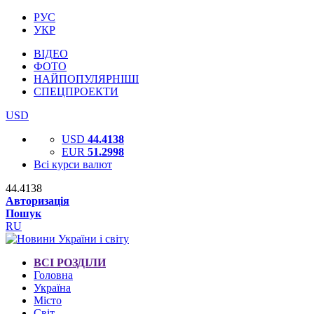
РУС
УКР
ВІДЕО
ФОТО
НАЙПОПУЛЯРНІШІ
СПЕЦПРОЕКТИ
USD
USD
44.4138
EUR
51.2998
Всі курси валют
44.4138
Авторизація
Пошук
RU
ВСІ РОЗДІЛИ
Головна
Україна
Місто
Світ