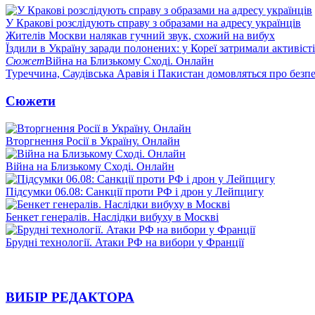
У Кракові розслідують справу з образами на адресу українців
Жителів Москви налякав гучний звук, схожий на вибух
Їздили в Україну заради полонених: у Кореї затримали активіст
Сюжет
Війна на Близькому Сході. Онлайн
Туреччина, Саудівська Аравія і Пакистан домовляться про безп
Сюжети
Вторгнення Росії в Україну. Онлайн
Війна на Близькому Сході. Онлайн
Підсумки 06.08: Санкції проти РФ і дрон у Лейпцигу
Бенкет генералів. Наслідки вибуху в Москві
Брудні технології. Атаки РФ на вибори у Франції
ВИБІР РЕДАКТОРА