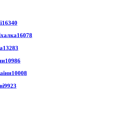
ї
16340
іхалка
16078
а
13283
ни
10986
раїни
10008
ві
9923