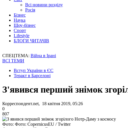
Всі новини розділу
Росія
Бізнес
Наука
Шоу-бізнес
Спорт
Lifestyle
БЛОГИ ЧИТАЧІВ
СПЕЦТЕМА:
Війна в Ірані
ВСІ ТЕМИ
Вступ України в ЄС
Теракт в Барселоні
З'явився перший знімок згорі
Корреспондент.net, 18 квітня 2019, 05:26
0
807
Фото: Фото: CopernicusEU / Twitter