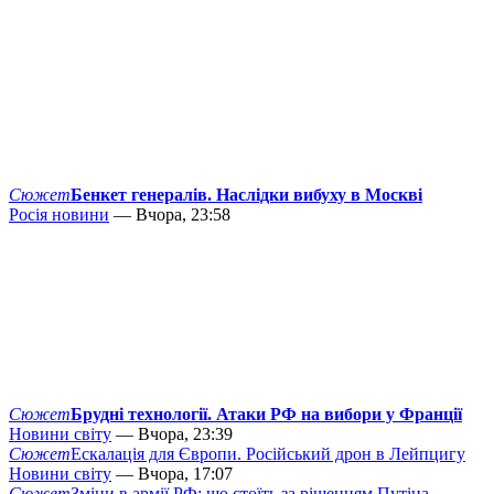
Сюжет
Бенкет генералів. Наслідки вибуху в Москві
Росія новини
— Вчора, 23:58
Сюжет
Брудні технології. Атаки РФ на вибори у Франції
Новини світу
— Вчора, 23:39
Сюжет
Ескалація для Європи. Російський дрон в Лейпцигу
Новини світу
— Вчора, 17:07
Сюжет
Зміни в армії РФ: що стоїть за рішенням Путіна