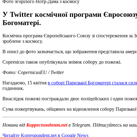
Фото згорілого Нотр-Дама з космосу
У Twitter космічної програми Євросоюзу
Богоматері.
Космічна програма Європейського Союзу зі спостереження за Зе
зроблене з космосу.
В описі до фото зазначається, що зображення представила амери
Copernicus також опублікувала знімок собору до пожежі.
Фото: CopernicusEU / Twitter
Нагадаємо, 15 квітня
в соборі Паризької Богоматері сталася си
годинник.
Внаслідок пожежі постраждали двоє поліцейських і один пожежн
Сума пожертвувань, обіцяних на відновлення собору Паризької
Новини від
Корреспондент.net
в Telegram. Підписуйтесь на на
Читайте Korrespondent.net в Google News