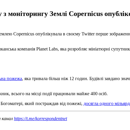
 з моніторингу Землі Copernicus опублік
млею Copernicus опублікувала в своєму Twitter перше зображенн
канська компанія Planet Labs, яка розробляє мініатюрні супутни
льна пожежа
, яка тривала більш ніж 12 годин. Будівлі завдано зна
ик, всього на місці події працювали майже 400 осіб.
 Богоматері, який постраждав від пожежі,
досягла одного мільярд
ш канал
https://t.me/korrespondentnet