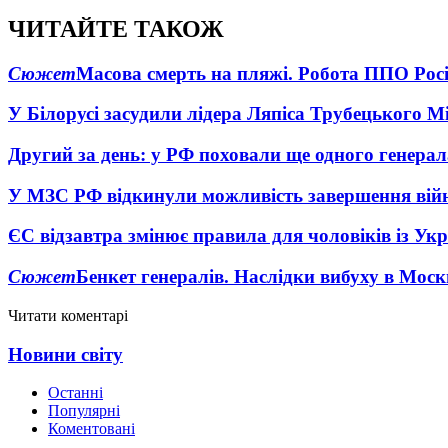
ЧИТАЙТЕ ТАКОЖ
Сюжет
Масова смерть на пляжі. Робота ППО Росі
У Білорусі засудили лідера Ляпіса Трубецького М
Другий за день: у РФ поховали ще одного генерал
У МЗС РФ відкинули можливість завершення вій
ЄС відзавтра змінює правила для чоловіків із Ук
Сюжет
Бенкет генералів. Наслідки вибуху в Моск
Читати коментарі
Новини світу
Останні
Популярні
Коментовані