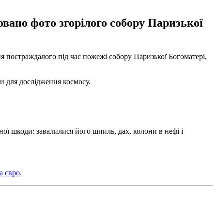
овано фото згорілого собору Паризької
я постраждалого під час пожежі собору Паризької Богоматері,
ки для дослідження космосу.
чної шкоди: завалилися його шпиль, дах, колони в нефі і
а євро.