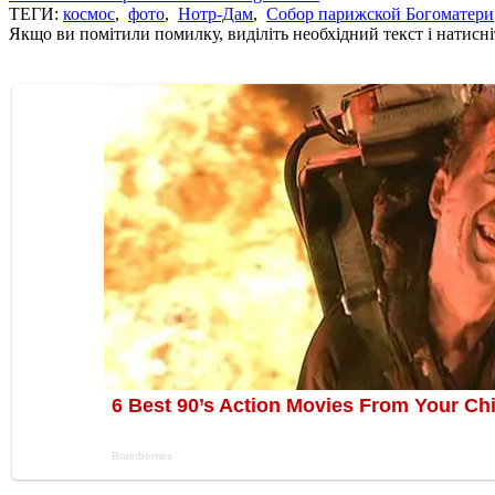
ТЕГИ:
космос
,
фото
,
Нотр-Дам
,
Собор парижской Богоматери
Якщо ви помітили помилку, виділіть необхідний текст і натисніт