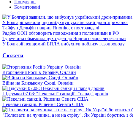
Популярні
Коментовані
У Болгарії заявили, що вибухнув український дрон-приманка
Тайфун Дельфін накрив Японію, є постраждалі
Радбез ООН обговорить поводження з полоненими в РФ
Туреччина обмежила рух суден до Чорного моря через атаки
У Болгарії невідомий БПЛА вибухнув поблизу газопроводу
Сюжети
Вторгнення Росії в Україну. Онлайн
Війна на Близькому Сході. Онлайн
Підсумки 07.08: "Пекельні" санкції і "парад" дронів
Пекельні санкції. Рішення Сената США
"Полювати на лучника, а не на стрілу". Як Україні боротись з 