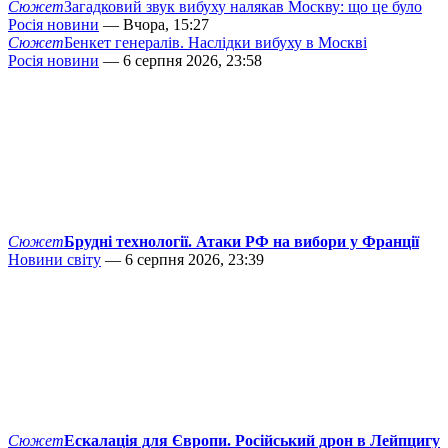
Сюжет
Загадковий звук вибуху налякав Москву: що це було
Росія новини
— Вчора, 15:27
Сюжет
Бенкет генералів. Наслідки вибуху в Москві
Росія новини
— 6 серпня 2026, 23:58
Сюжет
Брудні технології. Атаки РФ на вибори у Франції
Новини світу
— 6 серпня 2026, 23:39
Сюжет
Ескалація для Європи. Російський дрон в Лейпцигу