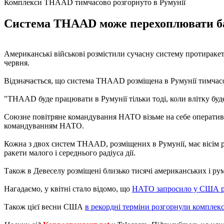
Комплекси THAAD тимчасово розгорнуто в Румунії
Система THAAD може перехоплювати баліс
Американські військові розмістили сучасну систему протиракет
червня.
Відзначається, що система THAAD розміщена в Румунії тимчасо
"THAAD буде працювати в Румунії тільки тоді, коли влітку бу
Союзне повітряне командування НАТО візьме на себе оператив
командуванням НАТО.
Кожна з двох систем THAAD, розміщених в Румунії, має вісім р
ракети малого і середнього радіуса дії.
Також в Девеселу розміщені близько тисячі американських і р
Нагадаємо, у квітні стало відомо, що
НАТО запросило у США 
Також цієї весни США
в рекордні терміни розгорнули компл