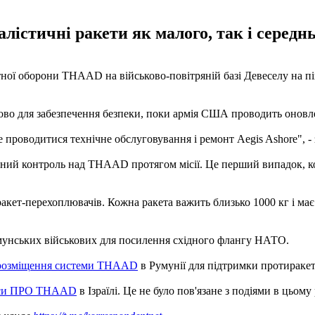
тичні ракети як малого, так і середньог
ної оборони THAAD на військово-повітряній базі Девеселу на пі
во для забезпечення безпеки, поки армія США проводить оновле
де проводитися технічне обслуговування і ремонт Aegis Ashore"
ний контроль над THAAD протягом місії. Це перший випадок, ко
акет-перехоплювачів. Кожна ракета важить близько 1000 кг і ма
умунських військових для посилення східного флангу НАТО.
розміщення системи THAAD
в Румунії для підтримки протиракет
екси ПРО THAAD
в Ізраїлі. Це не було пов'язане з подіями в цьому 