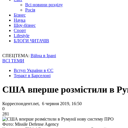
Всі новини розділу
Росія
Бізнес
Наука
Шоу-бізнес
Спорт
Lifestyle
БЛОГИ ЧИТАЧІВ
СПЕЦТЕМА:
Війна в Ірані
ВСІ ТЕМИ
Вступ України в ЄС
Теракт в Барселоні
США вперше розмістили в Ру
Корреспондент.net, 6 червня 2019, 16:50
0
281
Фото: Missile Defense Agency