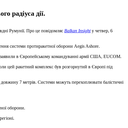
о радіуса дії.
вдні Румунії. Про це повідомляє
Balkan Insight
у четвер, 6
ння системи протиракетної оборони Aegis Ashore.
, - заявили в Європейському командуванні армії США, EUCOM.
ли цей ракетний комплекс був розгорнутий в Європі під
є довжину 7 метрів. Системи можуть перехоплювати балістичні
ної оборони.
регіоні.