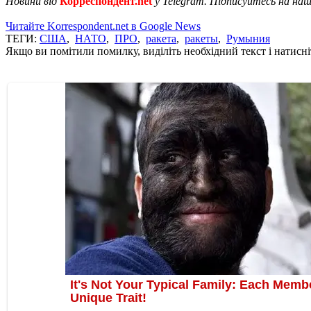
Новини від
Корреспондент.net
у Telegram. Підписуйтесь на на
Читайте Korrespondent.net в Google News
ТЕГИ:
США
,
НАТО
,
ПРО
,
ракета
,
ракеты
,
Румыния
Якщо ви помітили помилку, виділіть необхідний текст і натисніт