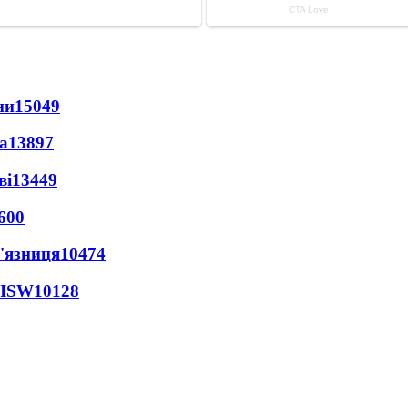
ни
15049
а
13897
ві
13449
600
'язниця
10474
 ISW
10128