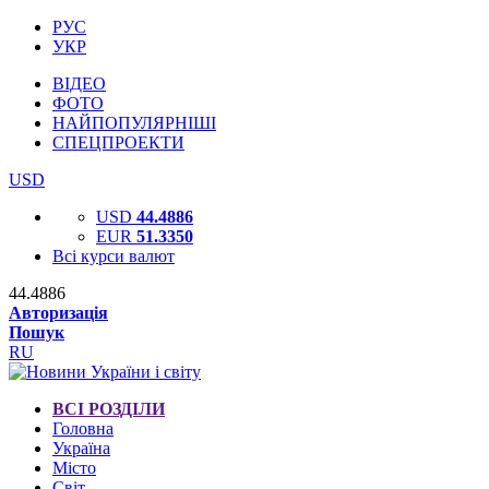
РУС
УКР
ВІДЕО
ФОТО
НАЙПОПУЛЯРНІШІ
СПЕЦПРОЕКТИ
USD
USD
44.4886
EUR
51.3350
Всі курси валют
44.4886
Авторизація
Пошук
RU
ВСІ РОЗДІЛИ
Головна
Україна
Місто
Світ