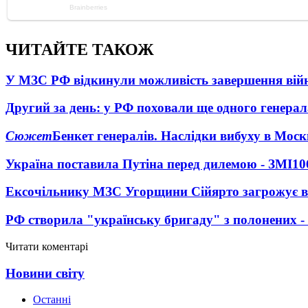
ЧИТАЙТЕ ТАКОЖ
У МЗС РФ відкинули можливість завершення вій
Другий за день: у РФ поховали ще одного генерал
Сюжет
Бенкет генералів. Наслідки вибуху в Моск
Україна поставила Путіна перед дилемою - ЗМІ
10
Ексочільнику МЗС Угорщини Сійярто загрожує в
РФ створила "українську бригаду" з полонених -
Читати коментарі
Новини світу
Останні