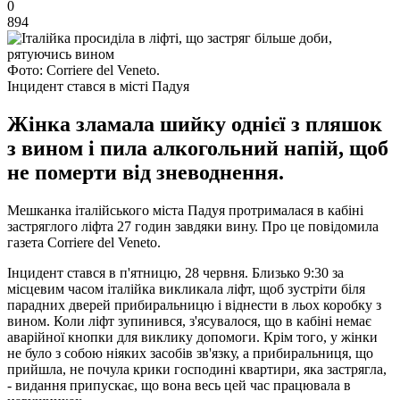
0
894
Фото: Corriere del Veneto.
Інцидент стався в місті Падуя
Жінка зламала шийку однієї з пляшок
з вином і пила алкогольний напій, щоб
не померти від зневоднення.
Мешканка італійського міста Падуя протрималася в кабіні
застряглого ліфта 27 годин завдяки вину. Про це повідомила
газета Corriere del Veneto.
Інцидент стався в п'ятницю, 28 червня. Близько 9:30 за
місцевим часом італійка викликала ліфт, щоб зустріти біля
парадних дверей прибиральницю і віднести в льох коробку з
вином. Коли ліфт зупинився, з'ясувалося, що в кабіні немає
аварійної кнопки для виклику допомоги. Крім того, у жінки
не було з собою ніяких засобів зв'язку, а прибиральниця, що
прийшла, не почула крики господині квартири, яка застрягла,
- видання припускає, що вона весь цей час працювала в