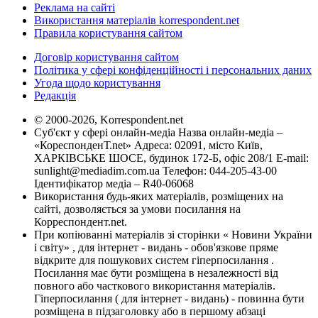
Реклама на сайті
Використання матеріалів korrespondent.net
Правила користування сайтом
Договір користування сайтом
Політика у сфері конфіденційності і персональних даних
Угода щодо користування
Редакція
© 2000-2026, Korrespondent.net
Суб'єкт у сфері онлайн-медіа Назва онлайн-медіа –
«КореспонденТ.net» Адреса: 02091, місто Київ,
ХАРКІВСЬКЕ ШОСЕ, будинок 172-Б, офіс 208/1 E-mail:
sunlight@mediadim.com.ua
Телефон: 044-205-43-00
Ідентифікатор медіа – R40-06068
Використання будь-яких матеріалів, розміщених на
сайті, дозволяється за умови посилання на
Корреспондент.net.
При копіюванні матеріалів зі сторінки « Новини України
і світу» , для інтернет - видань - обов'язкове пряме
відкрите для пошукових систем гіперпосилання .
Посилання має бути розміщена в незалежності від
повного або часткового використання матеріалів.
Гіперпосилання ( для інтернет - видань) - повинна бути
розміщена в підзаголовку або в першому абзаці