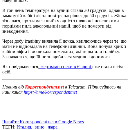
навушниках.
В той день температура на вулиці сягала 30 градусів, однак в
замкнутій кабіні ліфта повітря нагрілося до 50 градусів. Жінка
зізналася, що зламала шийку однієї з пляшок і невеликими
порціями пила алкогольний напій, щоб не померти від
зневоднення.
Через добу італійку виявила її дочка, хвилюючись через те, що
мати не відповідала на телефонні дзвінки. Вона почула крик з
кабіни ліфта і викликала пожежних, які звільнили італійку.
Зазначається, що їй не знадобилася медична допомога.
Як повідомлялося,
жертвами спеки в Європі
вже стали вісім
осіб.
Новини від
Корреспондент.net
в Telegram. Підписуйтесь на
наш канал
https://t.me/korrespondentnet
Читайте Korrespondent.net в Google News
ТЕГИ:
Италия
,
вино
,
жара