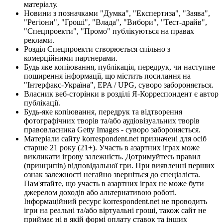
матеріалу.
Новини з позначками "Думка", "Експертиза", "Заява",
"Регіони", "Гроші", "Влада", "Вибори", "Тест-драйв",
"Спецпроекти", "Промо" публікуються на правах
реклами.
Розділ Спецпроекти створюється спільно з
комерційними партнерами.
Будь яке копіювання, публікація, передрук, чи наступне
поширення інформації, що містить посилання на
"Інтерфакс-Україна", EPA / UPG, суворо забороняється.
Власник веб-сторінки в розділі Я-Корреспондент є автор
публікації.
Будь-яке копіювання, передрук та відтворення
фотографічних творів та/або аудіовізуальних творів
правовласника Getty Images - суворо забороняється.
Матеріали сайту korrespondent.net призначені для осіб
старше 21 року (21+). Участь в азартних іграх може
викликати ігрову залежність. Дотримуйтесь правил
(принципів) відповідальної гри. При виявленні перших
ознак залежності негайно зверніться до спеціаліста.
Пам'ятайте, що участь в азартних іграх не може бути
джерелом доходів або альтернативою роботі.
Інформаційний ресурс korrespondent.net не проводить
ігри на реальні та/або віртуальні гроші, також сайт не
приймає ні в якій формі оплату ставок та інших