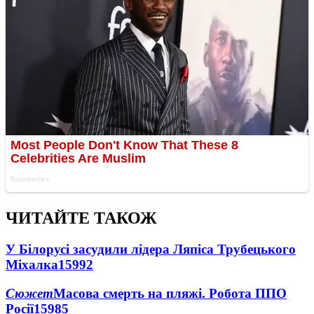
ЧИТАЙТЕ ТАКОЖ
У Білорусі засудили лідера Ляпіса Трубецького
Міхалка
15992
Сюжет
Масова смерть на пляжі. Робота ППО
Росії
15985