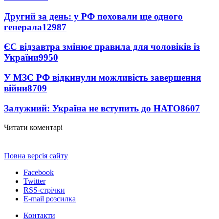
Другий за день: у РФ поховали ще одного
генерала
12987
ЄС відзавтра змінює правила для чоловіків із
України
9950
У МЗС РФ відкинули можливість завершення
війни
8709
Залужний: Україна не вступить до НАТО
8607
Читати коментарі
Повна версія сайту
Facebook
Twitter
RSS-стрічки
E-mail розсилка
Контакти