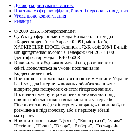
Договір користування сайтом
Політика у сфері конфіденційності і персональних даних
Угода щодо користування
Редакція
© 2000-2026, Korrespondent.net
Суб'єкт у сфері онлайн-медіа Назва онлайн-медіа –
«КореспонденТ.net» Адреса: 02091, місто Київ,
ХАРКІВСЬКЕ ШОСЕ, будинок 172-Б, офіс 208/1 E-mail:
sunlight@mediadim.com.ua
Телефон: 044-205-43-00
Ідентифікатор медіа – R40-06068
Використання будь-яких матеріалів, розміщених на
сайті, дозволяється за умови посилання на
Корреспондент.net.
При копіюванні матеріалів зі сторінки « Новини України
і світу» , для інтернет - видань - обов'язкове пряме
відкрите для пошукових систем гіперпосилання .
Посилання має бути розміщена в незалежності від
повного або часткового використання матеріалів.
Гіперпосилання ( для інтернет - видань) - повинна бути
розміщена в підзаголовку або в першому абзаці
матеріалу.
Новини з позначками "Думка", "Експертиза", "Заява",
"Регіони", "Гроші", "Влада", "Вибори", "Тест-драйв",