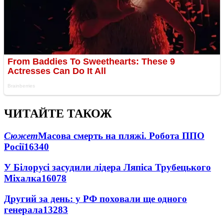
ЧИТАЙТЕ ТАКОЖ
Сюжет
Масова смерть на пляжі. Робота ППО
Росії
16340
У Білорусі засудили лідера Ляпіса Трубецького
Міхалка
16078
Другий за день: у РФ поховали ще одного
генерала
13283