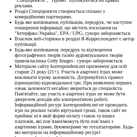
"Спецпроекти", "Промо" публікуються на правах
реклами.
Розділ Спецпроекти створюється спільно з
комерційними партнерами.
Будь яке копіювання, публікація, передрук, чи наступне
поширення інформації, що містить посилання на
"Інтерфакс-Україна", EPA / UPG, суворо забороняється.
Власник веб-сторінки в розділі Я-Корреспондент є автор
публікації.
Будь-яке копіювання, передрук та відтворення
фотографічних творів та/або аудіовізуальних творів
правовласника Getty Images - суворо забороняється.
Матеріали сайту korrespondent.net призначені для осіб
старше 21 року (21+). Участь в азартних іграх може
викликати ігрову залежність. Дотримуйтесь правил
(принципів) відповідальної гри. При виявленні перших
ознак залежності негайно зверніться до спеціаліста.
Пам'ятайте, що участь в азартних іграх не може бути
джерелом доходів або альтернативою роботі.
Інформаційний ресурс korrespondent.net не проводить
ігри на реальні та/або віртуальні гроші, також сайт не
приймає ні в якій формі оплату ставок та інших
платежів, які пов’язані/можуть бути пов’язані з
азартними іграми, букмекерами чи тоталізаторами. Будь-
які матеріали на інформаційному ресурсі