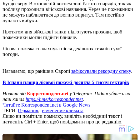
Бундесверу. В охопленій вогнем зоні багато снарядів, так як
поблизу проходили військові навчання. Через це пожежники
не можуть наблизитися до вогню впритул. Там постійно
лунають вибухи.
Протягом дня військові танки підготують проходи, щоб
пожежники могли підійти ближче.
Лісова пожежа спалахнула після декількох тижнів сухої
погоди.
Нагадаємо, що раніше в Європі
зафіксували рекордну спеку
.
В Іспанії площа лісової пожежі досягла 5 тисяч гектарів
Новини від
Корреспондент.net
у Telegram. Підписуйтесь на
наш канал
https://t.me/korrespondentnet
.
Читайте Korrespondent.net в Google News
ТЕГИ:
Германия
,
изменение климата
Якщо ви помітили помилку, виділіть необхідний текст і
натисніть Ctrl + Enter, щоб повідомити про це редакцію.