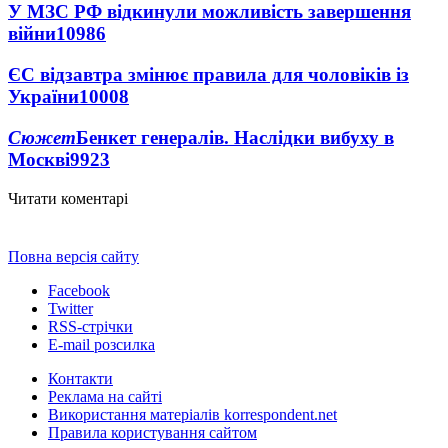
У МЗС РФ відкинули можливість завершення
війни
10986
ЄС відзавтра змінює правила для чоловіків із
України
10008
Сюжет
Бенкет генералів. Наслідки вибуху в
Москві
9923
Читати коментарі
Повна версія сайту
Facebook
Twitter
RSS-стрічки
E-mail розсилка
Контакти
Реклама на сайті
Використання матеріалів korrespondent.net
Правила користування сайтом