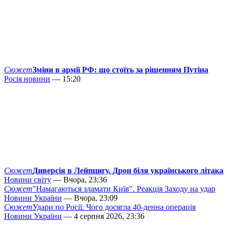
Сюжет
Зміни в армії РФ: що стоїть за рішенням Путіна
Росія новини
— 15:20
Сюжет
Диверсія в Лейпцигу. Дрон біля українського літака
Новини світу
— Вчора, 23:36
Сюжет
"Намагаються зламати Київ". Реакція Заходу на удар
Новини України
— Вчора, 23:09
Сюжет
Удари по Росії. Чого досягла 40-денна операція
Новини України
— 4 серпня 2026, 23:36