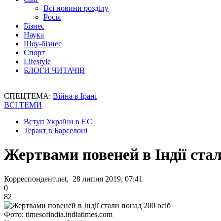
Всі новини розділу
Росія
Бізнес
Наука
Шоу-бізнес
Спорт
Lifestyle
БЛОГИ ЧИТАЧІВ
СПЕЦТЕМА:
Війна в Ірані
ВСІ ТЕМИ
Вступ України в ЄС
Теракт в Барселоні
Жертвами повеней в Індії стал
Корреспондент.net, 28 липня 2019, 07:41
0
82
Фото: timesofindia.indiatimes.com