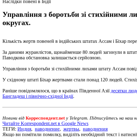
Наслідки повені в Індії
Управління з боротьби зі стихійними ли
округах.
Кількість жертв повеней в індійських штатах Ассам і Біхар пер
За даними журанлістов, щонайменше 80 людей загинули в штаті 
Паводкова обстановка залишається серйозною.
Управління з боротьби зі стихійними лихами штату Ассам повід
У східному штаті Біхар жертвами стали понад 120 людей. Стихія
Раніше повідомлялося, що в країнах Південної Азії
десятки люд
Бангладеш і північно-східної Індії
.
Новини від
Корреспондент.net
у Telegram. Підписуйтесь на наш 
Читайте Korrespondent.net в Google News
ТЕГИ:
Индия
,
наводнение
,
жертвы
,
наводнения
Якщо ви помітили помилку, виділіть необхідний текст і натисніт