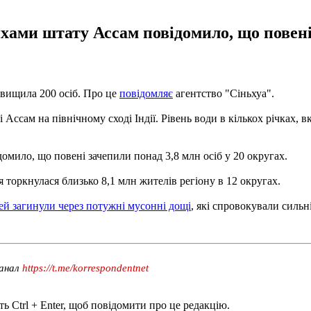
хами штату Ассам повідомило, що повені 
евищила 200 осіб. Про це
повідомляє
агентство "Сіньхуа".
Ассам на північному сході Індії. Рівень води в кількох річках,
омило, що повені зачепили понад 3,8 млн осіб у 20 округах.
 торкнулася близько 8,1 млн жителів регіону в 12 округах.
ей загинули через потужні мусонні дощі
, які спровокували сильн
канал
https://t.me/korrespondentnet
ь Ctrl + Enter, щоб повідомити про це редакцію.