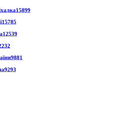
іхалка
15899
ї
15785
а
12539
2232
раїни
9881
ла
9293