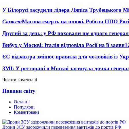
У Білорусі засудили лідера Ляпіса Трубецького М
Сюжет
Масова смерть на пляжі. Робота ППО Росі
Другий за день: у РФ поховали ще одного генерал
Вибух у Москві: Італія відповіла Росії на її заяви
1
ЄС відзавтра змінює правила для чоловіків із Ук
ЗМІ: У ресторані в Москві загинула дочка генера
Читати коментарі
Новини світу
Останні
Популярні
Коментовані
Дрони ЗСУ здорожчили перевезення вантажів до портів РФ