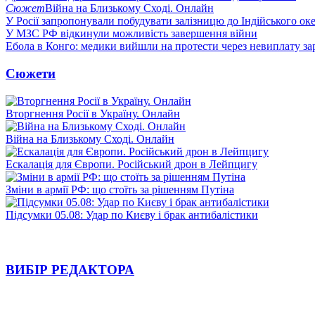
Сюжет
Війна на Близькому Сході. Онлайн
У Росії запропонували побудувати залізницю до Індійського ок
У МЗС РФ відкинули можливість завершення війни
Ебола в Конго: медики вийшли на протести через невиплату за
Сюжети
Вторгнення Росії в Україну. Онлайн
Війна на Близькому Сході. Онлайн
Ескалація для Європи. Російський дрон в Лейпцигу
Зміни в армії РФ: що стоїть за рішенням Путіна
Підсумки 05.08: Удар по Києву і брак антибалістики
ВИБІР РЕДАКТОРА