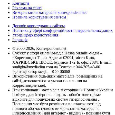
Контакти
Реклама на сайті
Використання матеріалів korrespondent.net
Правила користування сайтом
Договір користування сайтом
Політика у сфері конфіденційності і персональних даних
Угода щодо користування
Редакція
© 2000-2026, Korrespondent.net
Суб'єкт у сфері онлайн-медіа Назва онлайн-медіа –
«КореспонденТ.net» Адреса: 02091, місто Київ,
ХАРКІВСЬКЕ ШОСЕ, будинок 172-Б, офіс 208/1 E-mail:
sunlight@mediadim.com.ua
Телефон: 044-205-43-00
Ідентифікатор медіа – R40-06068
Використання будь-яких матеріалів, розміщених на
сайті, дозволяється за умови посилання на
Корреспондент.net.
При копіюванні матеріалів зі сторінки « Новини України
і світу» , для інтернет - видань - обов'язкове пряме
відкрите для пошукових систем гіперпосилання .
Посилання має бути розміщена в незалежності від
повного або часткового використання матеріалів.
Гіперпосилання ( для інтернет - видань) - повинна бути