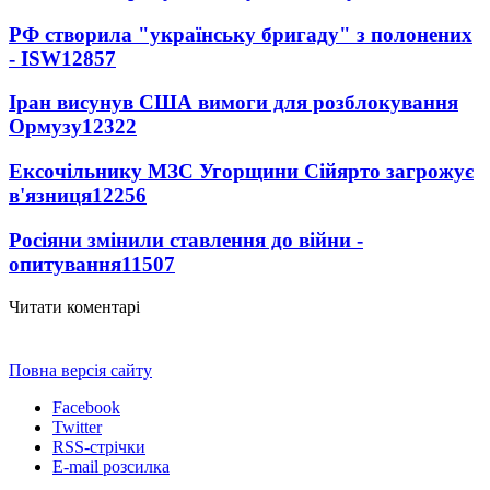
РФ створила "українську бригаду" з полонених
- ISW
12857
Іран висунув США вимоги для розблокування
Ормузу
12322
Ексочільнику МЗС Угорщини Сійярто загрожує
в'язниця
12256
Росіяни змінили ставлення до війни -
опитування
11507
Читати коментарі
Повна версія сайту
Facebook
Twitter
RSS-стрічки
E-mail розсилка