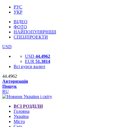
РУС
УКР
ВІДЕО
ФОТО
НАЙПОПУЛЯРНІШІ
СПЕЦПРОЕКТИ
USD
USD
44.4962
EUR
51.3814
Всі курси валют
44.4962
Авторизація
Пошук
RU
ВСІ РОЗДІЛИ
Головна
Україна
Місто
Світ