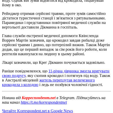
воду. Однак він зумів відбитися від крокодила, тицьнувши
йому в око.
Рейнджер отримав серйозні травми, проте зумів самостійно
дістатися туристичної станції і зв'язатися з рятувальниками.
Парамедики і представники повітряної медичної служби на
вертольоті доставили Дікманна в госпіталь.
Глава служби екстреної медичної допомоги Квінсленда
Воррен Мартін зазначив, що крокодил завдав рибалці дуже
серйозні травми і дивно, що потерпілий вижив. Також Мартін
додав, що це перший випадок за сім років його роботи, коли
рептилія накинулася на людину в цьому районі.
Лікарі зазначили, що Крег Дікманн почувається задовільно.
Раніше повідомлялося, що
11-річна дівчинка змогла врятувати
свою подругу
, яку схопив крокодил і потягнув під воду. Також
в Австралії місцевий
житель переплутав величезного
крокодила з колодою
і ледь не позбувся чоловічої гідності.
Новини від
Корреспондент.net
в Telegram. Підписуйтесь на
наш канал
https://t.me/korrespondentnet
Читайте Korrespondent.net в Google News