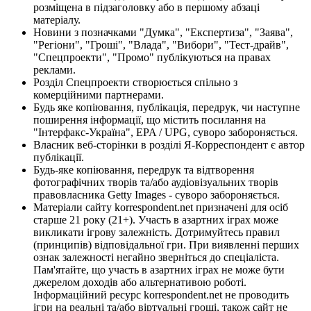
розміщена в підзаголовку або в першому абзаці
матеріалу.
Новини з позначками "Думка", "Експертиза", "Заява",
"Регіони", "Гроші", "Влада", "Вибори", "Тест-драйв",
"Спецпроекти", "Промо" публікуються на правах
реклами.
Розділ Спецпроекти створюється спільно з
комерційними партнерами.
Будь яке копіювання, публікація, передрук, чи наступне
поширення інформації, що містить посилання на
"Інтерфакс-Україна", EPA / UPG, суворо забороняється.
Власник веб-сторінки в розділі Я-Корреспондент є автор
публікації.
Будь-яке копіювання, передрук та відтворення
фотографічних творів та/або аудіовізуальних творів
правовласника Getty Images - суворо забороняється.
Матеріали сайту korrespondent.net призначені для осіб
старше 21 року (21+). Участь в азартних іграх може
викликати ігрову залежність. Дотримуйтесь правил
(принципів) відповідальної гри. При виявленні перших
ознак залежності негайно зверніться до спеціаліста.
Пам'ятайте, що участь в азартних іграх не може бути
джерелом доходів або альтернативою роботі.
Інформаційний ресурс korrespondent.net не проводить
ігри на реальні та/або віртуальні гроші, також сайт не