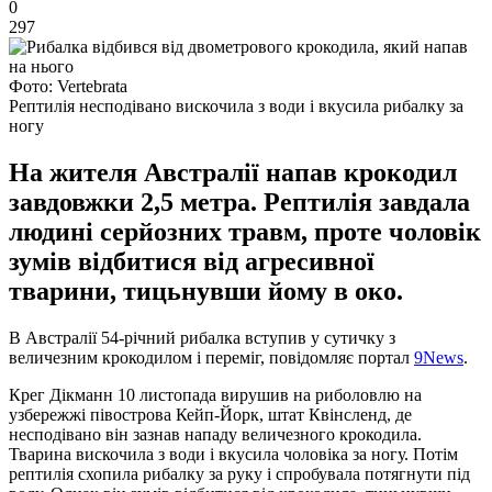
0
297
Фото: Vertebrata
Рептилія несподівано вискочила з води і вкусила рибалку за
ногу
На жителя Австралії напав крокодил
завдовжки 2,5 метра. Рептилія завдала
людині серйозних травм, проте чоловік
зумів відбитися від агресивної
тварини, тицьнувши йому в око.
В Австралії 54-річний рибалка вступив у сутичку з
величезним крокодилом і переміг, повідомляє портал
9News
.
Крег Дікманн 10 листопада вирушив на риболовлю на
узбережжі півострова Кейп-Йорк, штат Квінсленд, де
несподівано він зазнав нападу величезного крокодила.
Тварина вискочила з води і вкусила чоловіка за ногу. Потім
рептилія схопила рибалку за руку і спробувала потягнути під