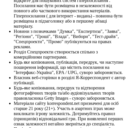
відкрите для пошукових систем гіперпосилання .
Посилання має бути розміщена в незалежності від
повного або часткового використання матеріалів.
Гіперпосилання ( для інтернет - видань) - повинна бути
розміщена в підзаголовку або в першому абзаці
матеріалу.
Новини з позначками "Думка", "Експертиза", "Заява",
"Регіони", "Гроші", "Влада", "Вибори", "Тест-драйв",
"Спецпроекти", "Промо" публікуються на правах
реклами.
Розділ Спецпроекти створюється спільно з
комерційними партнерами.
Будь яке копіювання, публікація, передрук, чи наступне
поширення інформації, що містить посилання на
"Інтерфакс-Україна", EPA / UPG, суворо забороняється.
Власник веб-сторінки в розділі Я-Корреспондент є автор
публікації.
Будь-яке копіювання, передрук та відтворення
фотографічних творів та/або аудіовізуальних творів
правовласника Getty Images - суворо забороняється.
Матеріали сайту korrespondent.net призначені для осіб
старше 21 року (21+). Участь в азартних іграх може
викликати ігрову залежність. Дотримуйтесь правил
(принципів) відповідальної гри. При виявленні перших
ознак залежності негайно зверніться до спеціаліста.