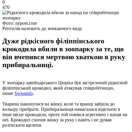
0
470
Фото: nypost.com
Рептилія належить до зникаючого виду
Дуже рідкісного філіппінського
крокодила вбили в зоопарку за те, що
він вчепився мертвою хваткою в руку
прибиральниці.
У зоопарку швейцарського Цюріха був застрелений рідкісний
філіппінський крокодил, який атакував співробітницю,
пише
Swissinfo
.
Тварина накинулася на жінку, коли та вранці зайшла до
вольєру прибрати. Прибиральниця намагалася відігнати в
інше місце крокодила, проте той повівся агресивно і напав на
неї. Крокодил схопив жінку за руку і навіть і не думав
розтискати щелепи.