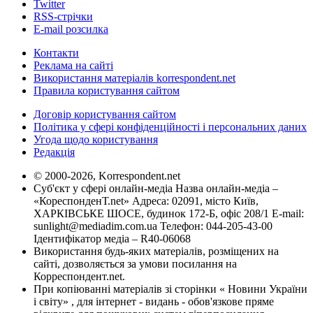
Twitter
RSS-стрічки
E-mail розсилка
Контакти
Реклама на сайті
Використання матеріалів korrespondent.net
Правила користування сайтом
Договір користування сайтом
Політика у сфері конфіденційності і персональних даних
Угода щодо користування
Редакція
© 2000-2026, Korrespondent.net
Суб'єкт у сфері онлайн-медіа Назва онлайн-медіа –
«КореспонденТ.net» Адреса: 02091, місто Київ,
ХАРКІВСЬКЕ ШОСЕ, будинок 172-Б, офіс 208/1 E-mail:
sunlight@mediadim.com.ua
Телефон: 044-205-43-00
Ідентифікатор медіа – R40-06068
Використання будь-яких матеріалів, розміщених на
сайті, дозволяється за умови посилання на
Корреспондент.net.
При копіюванні матеріалів зі сторінки « Новини України
і світу» , для інтернет - видань - обов'язкове пряме