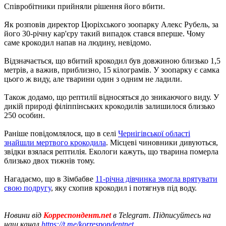
Співробітники прийняли рішення його вбити.
Як розповів директор Цюріхського зоопарку Алекс Рубель, за
його 30-річну кар'єру такий випадок стався вперше. Чому
саме крокодил напав на людину, невідомо.
Відзначається, що вбитий крокодил був довжиною близько 1,5
метрів, а важив, приблизно, 15 кілограмів. У зоопарку є самка
цього ж виду, але тварини один з одним не ладили.
Також додамо, що рептилії відносяться до зникаючого виду. У
дикій природі філіппінських крокодилів залишилося близько
250 особин.
Раніше повідомлялося, що в селі
Чернігівської області
знайшли мертвого крокодила
. Місцеві чиновники дивуються,
звідки взялася рептилія. Екологи кажуть, що тварина померла
близько двох тижнів тому.
Нагадаємо, що в Зімбабве
11-річна дівчинка змогла врятувати
свою подругу
, яку схопив крокодил і потягнув під воду.
Новини від
Корреспондент.net
в Telegram. Підписуйтесь на
наш канал
https://t.me/korrespondentnet