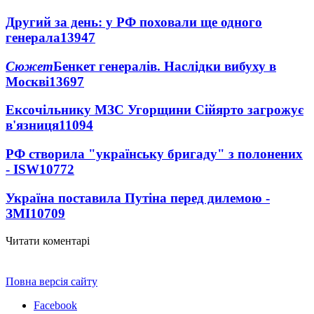
Другий за день: у РФ поховали ще одного
генерала
13947
Сюжет
Бенкет генералів. Наслідки вибуху в
Москві
13697
Ексочільнику МЗС Угорщини Сійярто загрожує
в'язниця
11094
РФ створила "українську бригаду" з полонених
- ISW
10772
Україна поставила Путіна перед дилемою -
ЗМІ
10709
Читати коментарі
Повна версія сайту
Facebook