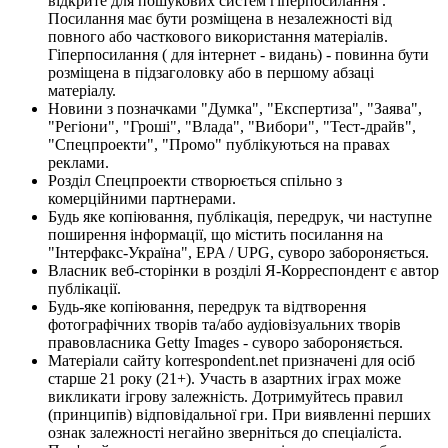
відкрите для пошукових систем гіперпосилання .
Посилання має бути розміщена в незалежності від
повного або часткового використання матеріалів.
Гіперпосилання ( для інтернет - видань) - повинна бути
розміщена в підзаголовку або в першому абзаці
матеріалу.
Новини з позначками "Думка", "Експертиза", "Заява",
"Регіони", "Гроші", "Влада", "Вибори", "Тест-драйв",
"Спецпроекти", "Промо" публікуються на правах
реклами.
Розділ Спецпроекти створюється спільно з
комерційними партнерами.
Будь яке копіювання, публікація, передрук, чи наступне
поширення інформації, що містить посилання на
"Інтерфакс-Україна", EPA / UPG, суворо забороняється.
Власник веб-сторінки в розділі Я-Корреспондент є автор
публікації.
Будь-яке копіювання, передрук та відтворення
фотографічних творів та/або аудіовізуальних творів
правовласника Getty Images - суворо забороняється.
Матеріали сайту korrespondent.net призначені для осіб
старше 21 року (21+). Участь в азартних іграх може
викликати ігрову залежність. Дотримуйтесь правил
(принципів) відповідальної гри. При виявленні перших
ознак залежності негайно зверніться до спеціаліста.