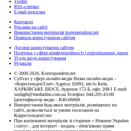
Twitter
RSS-стрічки
E-mail розсилка
Контакти
Реклама на сайті
Використання матеріалів korrespondent.net
Правила користування сайтом
Договір користування сайтом
Політика у сфері конфіденційності і персональних даних
Угода щодо користування
Редакція
© 2000-2026, Korrespondent.net
Суб'єкт у сфері онлайн-медіа Назва онлайн-медіа –
«КореспонденТ.net» Адреса: 02091, місто Київ,
ХАРКІВСЬКЕ ШОСЕ, будинок 172-Б, офіс 208/1 E-mail:
sunlight@mediadim.com.ua
Телефон: 044-205-43-00
Ідентифікатор медіа – R40-06068
Використання будь-яких матеріалів, розміщених на
сайті, дозволяється за умови посилання на
Корреспондент.net.
При копіюванні матеріалів зі сторінки « Новини України
і світу» , для інтернет - видань - обов'язкове пряме