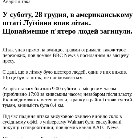
Аварія літака
У суботу, 28 грудня, в американському
штаті Луїзіана впав літак.
Щонайменше п'ятеро людей загинули.
Літак упав прямо на вулицю, травми отримали також троє
перехожих, повідомляє BBC News з посиланням на місцеву
пресу.
Є дані, що в літаку було шестеро людей, один з них вижив.
Що це був за літак, не повідомляється.
Аварія сталася близько 9:00 суботи за місцевим часом
(приблизно 17:00 за київським часом) незабаром після зльоту.
Як повідомляють метеорологи, з ранку в районі стояв густий
туман, видимість була 0,4 км.
Під час падіння літака вибуховою хвилею вибило скло в
сусідньому офісі, з універсаму Walmart були евакуйовані
покупці і співробітники, повідомив канал KATC News.