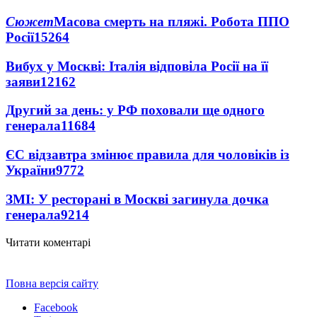
Сюжет
Масова смерть на пляжі. Робота ППО
Росії
15264
Вибух у Москві: Італія відповіла Росії на її
заяви
12162
Другий за день: у РФ поховали ще одного
генерала
11684
ЄС відзавтра змінює правила для чоловіків із
України
9772
ЗМІ: У ресторані в Москві загинула дочка
генерала
9214
Читати коментарі
Повна версія сайту
Facebook