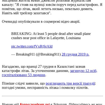
Місцевий житель Кевін Джексон розповів журналістам
каналу: "Я стояв на вулиці зовсім поруч перед катастрофою. Я
помітив, що літак, який летить низько, пекельно димить.
Навіть мій трейлер захитався".
Очевидці опублікували в соцмережі відео аварії.
BREAKING: At least 5 people dead after small plane
crashes near post office in Lafayette, Louisiana
pic.twitter.com/fVxRjSrAId
— Breaking911 (@Breaking911)
28 грудня 2019 р.
Нагадаємо, що вранці 27 грудня в Казахстані зазнав
катастрофи літак. За уточненими даними,
загинуло 12 осіб,
госпіталізовано 53 людини
.
Пізніше слідчі заявили, що
розглядають три версії трагедії
:
погодні умови, несправність літака і помилку пілотів.
Новини від
Корреспондент.net
в Telegram. Підписуйтесь на наш