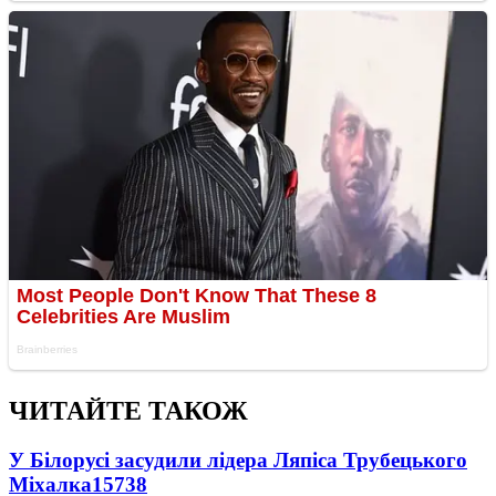
ЧИТАЙТЕ ТАКОЖ
У Білорусі засудили лідера Ляпіса Трубецького
Міхалка
15738