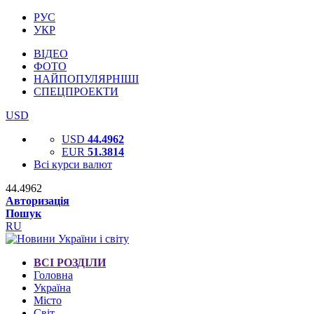
РУС
УКР
ВІДЕО
ФОТО
НАЙПОПУЛЯРНІШІ
СПЕЦПРОЕКТИ
USD
USD
44.4962
EUR
51.3814
Всі курси валют
44.4962
Авторизація
Пошук
RU
ВСІ РОЗДІЛИ
Головна
Україна
Місто
Світ