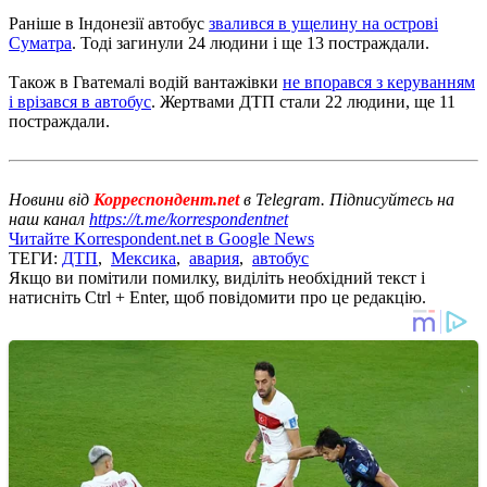
Раніше в Індонезії автобус
звалився в ущелину на острові
Суматра
. Тоді загинули 24 людини і ще 13 постраждали.
Також в Гватемалі водій вантажівки
не впорався з керуванням
і врізався в автобус
. Жертвами ДТП стали 22 людини, ще 11
постраждали.
Новини від
Корреспондент.net
в Telegram. Підписуйтесь на
наш канал
https://t.me/korrespondentnet
Читайте Korrespondent.net в Google News
ТЕГИ:
ДТП
,
Мексика
,
авария
,
автобус
Якщо ви помітили помилку, виділіть необхідний текст і
натисніть Ctrl + Enter, щоб повідомити про це редакцію.