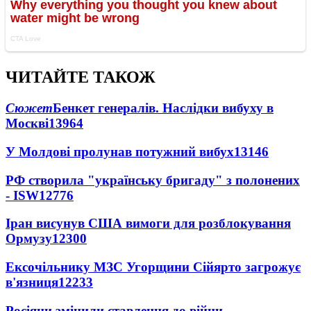
ЧИТАЙТЕ ТАКОЖ
Сюжет
Бенкет генералів. Наслідки вибуху в
Москві
13964
У Молдові пролунав потужний вибух
13146
РФ створила "українську бригаду" з полонених
- ISW
12776
Іран висунув США вимоги для розблокування
Ормузу
12300
Ексочільнику МЗС Угорщини Сійярто загрожує
в'язниця
12233
Росіяни змінили ставлення до війни -