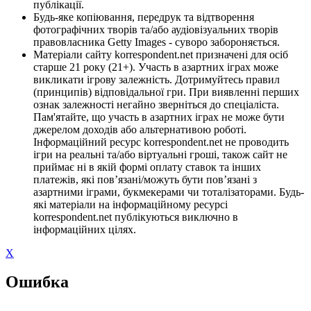
публікації.
Будь-яке копіювання, передрук та відтворення
фотографічних творів та/або аудіовізуальних творів
правовласника Getty Images - суворо забороняється.
Матеріали сайту korrespondent.net призначені для осіб
старше 21 року (21+). Участь в азартних іграх може
викликати ігрову залежність. Дотримуйтесь правил
(принципів) відповідальної гри. При виявленні перших
ознак залежності негайно зверніться до спеціаліста.
Пам'ятайте, що участь в азартних іграх не може бути
джерелом доходів або альтернативою роботі.
Інформаційний ресурс korrespondent.net не проводить
ігри на реальні та/або віртуальні гроші, також сайт не
приймає ні в якій формі оплату ставок та інших
платежів, які пов’язані/можуть бути пов’язані з
азартними іграми, букмекерами чи тоталізаторами. Будь-
які матеріали на інформаційному ресурсі
korrespondent.net публікуються виключно в
інформаційних цілях.
X
Ошибка