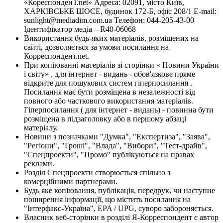
«КореспонденТ.net» Адреса: 02091, місто Київ,
ХАРКІВСЬКЕ ШОСЕ, будинок 172-Б, офіс 208/1 E-mail:
sunlight@mediadim.com.ua
Телефон: 044-205-43-00
Ідентифікатор медіа – R40-06068
Використання будь-яких матеріалів, розміщених на
сайті, дозволяється за умови посилання на
Корреспондент.net.
При копіюванні матеріалів зі сторінки « Новини України
і світу» , для інтернет - видань - обов'язкове пряме
відкрите для пошукових систем гіперпосилання .
Посилання має бути розміщена в незалежності від
повного або часткового використання матеріалів.
Гіперпосилання ( для інтернет - видань) - повинна бути
розміщена в підзаголовку або в першому абзаці
матеріалу.
Новини з позначками "Думка", "Експертиза", "Заява",
"Регіони", "Гроші", "Влада", "Вибори", "Тест-драйв",
"Спецпроекти", "Промо" публікуються на правах
реклами.
Розділ Спецпроекти створюється спільно з
комерційними партнерами.
Будь яке копіювання, публікація, передрук, чи наступне
поширення інформації, що містить посилання на
"Інтерфакс-Україна", EPA / UPG, суворо забороняється.
Власник веб-сторінки в розділі Я-Корреспондент є автор