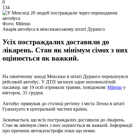
0
134
Фото: Milenio
Аварія автобуса в мексиканському штаті Дуранго
Усіх постраждалих доставили до
лікарень. Стан як мінімум сімох з них
оцінюється як важкий.
На північному заході Мексики в штаті Дуранго перекинувся
рейсовий автобус. У ДТП загинув один неповнолітній
пасажир, ще 19 осіб отримали травми, повідомляє
Milenio
у
вівторок, 31 грудня.
Автобус прямував до столиці регіону з міста Леона в штаті
Гуанахуато в центральній частині країни.
Зазначається, що всіх постраждалих доставили до лікарень.
Стан як мінімум сімох з них оцінюється як важкий. Інформації
про причини автокатастрофи поки що немає.