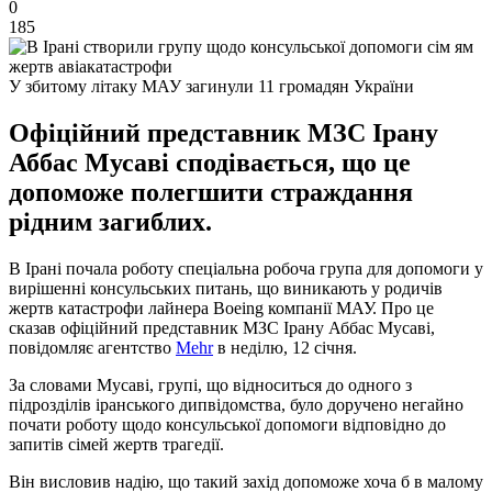
0
185
У збитому літаку МАУ загинули 11 громадян України
Офіційний представник МЗС Ірану
Аббас Мусаві сподівається, що це
допоможе полегшити страждання
рідним загиблих.
В Ірані почала роботу спеціальна робоча група для допомоги у
вирішенні консульських питань, що виникають у родичів
жертв катастрофи лайнера Boeing компанії МАУ. Про це
сказав офіційний представник МЗС Ірану Аббас Мусаві,
повідомляє агентство
Mehr
в неділю, 12 січня.
За словами Мусаві, групі, що відноситься до одного з
підрозділів іранського дипвідомства, було доручено негайно
почати роботу щодо консульської допомоги відповідно до
запитів сімей жертв трагедії.
Він висловив надію, що такий захід допоможе хоча б в малому