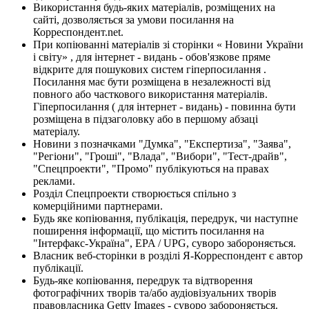
Використання будь-яких матеріалів, розміщених на
сайті, дозволяється за умови посилання на
Корреспондент.net.
При копіюванні матеріалів зі сторінки « Новини України
і світу» , для інтернет - видань - обов'язкове пряме
відкрите для пошукових систем гіперпосилання .
Посилання має бути розміщена в незалежності від
повного або часткового використання матеріалів.
Гіперпосилання ( для інтернет - видань) - повинна бути
розміщена в підзаголовку або в першому абзаці
матеріалу.
Новини з позначками "Думка", "Експертиза", "Заява",
"Регіони", "Гроші", "Влада", "Вибори", "Тест-драйв",
"Спецпроекти", "Промо" публікуються на правах
реклами.
Розділ Спецпроекти створюється спільно з
комерційними партнерами.
Будь яке копіювання, публікація, передрук, чи наступне
поширення інформації, що містить посилання на
"Інтерфакс-Україна", EPA / UPG, суворо забороняється.
Власник веб-сторінки в розділі Я-Корреспондент є автор
публікації.
Будь-яке копіювання, передрук та відтворення
фотографічних творів та/або аудіовізуальних творів
правовласника Getty Images - суворо забороняється.