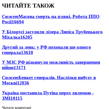
ЧИТАЙТЕ ТАКОЖ
Сюжет
Масова смерть на пляжі. Робота ППО
Росії
16694
У Білорусі засудили лідера Ляпіса Трубецького
Міхалка
16205
Другий за день: у РФ поховали ще одного
генерала
13610
У МЗС РФ відкинули можливість завершення
війни
13171
Сюжет
Бенкет генералів. Наслідки вибуху в
Москві
12036
Україна поставила Путіна перед дилемою -
ЗМІ
10115
Читати коментарі