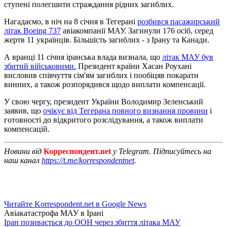
ступені полегшити страждання рідних загиблих.
Нагадаємо, в ніч на 8 січня в Тегерані
розбився пасажирський
літак Boeing 737
авіакомпанії МАУ. Загинули 176 осіб, серед
жертв 11 українців. Більшість загиблих - з Ірану та Канади.
А вранці 11 січня іранська влада визнала, що
літак МАУ був
збитий військовими.
Президент країни Хасан Роухані
висловив співчуття сім'ям загиблих і пообіцяв покарати
винних, а також розпорядився щодо виплати компенсації.
У свою чергу, президент України Володимир Зеленський
заявив, що
очікує від Тегерана повного визнання провини
і
готовності до відкритого розслідування, а також виплати
компенсацій.
Новини від
Корреспондент.net
у Telegram. Підписуйтесь на
наш канал
https://t.me/korrespondentnet
.
Читайте Korrespondent.net в Google News
Авіакатастрофа МАУ в Ірані
Іран позивається до ООН через збиття літака МАУ