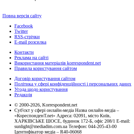
Повна версія сайту
Facebook
Twitter
RSS-стрічки
E-mail розсилка
Контакти
Реклама на сайті
Використання матеріалів korrespondent.net
Правила користування сайтом
Договір користування сайтом
Політика у сфері конфіденційності і персональних даних
Угода щодо користування
Редакція
© 2000-2026, Korrespondent.net
Суб'єкт у сфері онлайн-медіа Назва онлайн-медіа –
«КореспонденТ.net» Адреса: 02091, місто Київ,
ХАРКІВСЬКЕ ШОСЕ, будинок 172-Б, офіс 208/1 E-mail:
sunlight@mediadim.com.ua
Телефон: 044-205-43-00
Ідентифікатор медіа – R40-06068