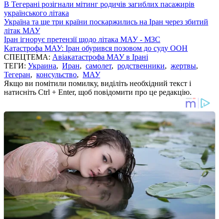
В Тегерані розігнали мітинг родичів загиблих пасажирів
українського літака
Україна та ще три країни поскаржились на Іран через збитий
літак МАУ
Іран ігнорує претензії щодо літака МАУ - МЗС
Катастрофа МАУ: Іран обурився позовом до суду ООН
СПЕЦТЕМА:
Авіакатастрофа МАУ в Ірані
ТЕГИ:
Украина
,
Иран
,
самолет
,
родственники
,
жертвы
,
Тегеран
,
консульство
,
МАУ
Якщо ви помітили помилку, виділіть необхідний текст і
натисніть Ctrl + Enter, щоб повідомити про це редакцію.