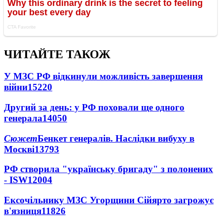
ЧИТАЙТЕ ТАКОЖ
У МЗС РФ відкинули можливість завершення
війни
15220
Другий за день: у РФ поховали ще одного
генерала
14050
Сюжет
Бенкет генералів. Наслідки вибуху в
Москві
13793
РФ створила "українську бригаду" з полонених
- ISW
12004
Ексочільнику МЗС Угорщини Сійярто загрожує
в'язниця
11826