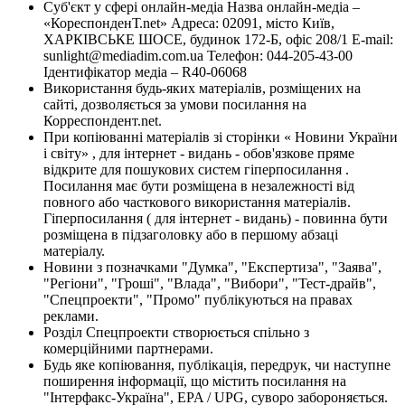
Суб'єкт у сфері онлайн-медіа Назва онлайн-медіа –
«КореспонденТ.net» Адреса: 02091, місто Київ,
ХАРКІВСЬКЕ ШОСЕ, будинок 172-Б, офіс 208/1 E-mail:
sunlight@mediadim.com.ua
Телефон: 044-205-43-00
Ідентифікатор медіа – R40-06068
Використання будь-яких матеріалів, розміщених на
сайті, дозволяється за умови посилання на
Корреспондент.net.
При копіюванні матеріалів зі сторінки « Новини України
і світу» , для інтернет - видань - обов'язкове пряме
відкрите для пошукових систем гіперпосилання .
Посилання має бути розміщена в незалежності від
повного або часткового використання матеріалів.
Гіперпосилання ( для інтернет - видань) - повинна бути
розміщена в підзаголовку або в першому абзаці
матеріалу.
Новини з позначками "Думка", "Експертиза", "Заява",
"Регіони", "Гроші", "Влада", "Вибори", "Тест-драйв",
"Спецпроекти", "Промо" публікуються на правах
реклами.
Розділ Спецпроекти створюється спільно з
комерційними партнерами.
Будь яке копіювання, публікація, передрук, чи наступне
поширення інформації, що містить посилання на
"Інтерфакс-Україна", EPA / UPG, суворо забороняється.