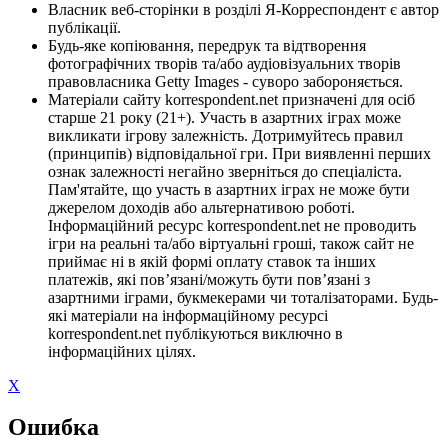
Власник веб-сторінки в розділі Я-Корреспондент є автор
публікації.
Будь-яке копіювання, передрук та відтворення
фотографічних творів та/або аудіовізуальних творів
правовласника Getty Images - суворо забороняється.
Матеріали сайту korrespondent.net призначені для осіб
старше 21 року (21+). Участь в азартних іграх може
викликати ігрову залежність. Дотримуйтесь правил
(принципів) відповідальної гри. При виявленні перших
ознак залежності негайно зверніться до спеціаліста.
Пам'ятайте, що участь в азартних іграх не може бути
джерелом доходів або альтернативою роботі.
Інформаційний ресурс korrespondent.net не проводить
ігри на реальні та/або віртуальні гроші, також сайт не
приймає ні в якій формі оплату ставок та інших
платежів, які пов’язані/можуть бути пов’язані з
азартними іграми, букмекерами чи тоталізаторами. Будь-
які матеріали на інформаційному ресурсі
korrespondent.net публікуються виключно в
інформаційних цілях.
X
Ошибка