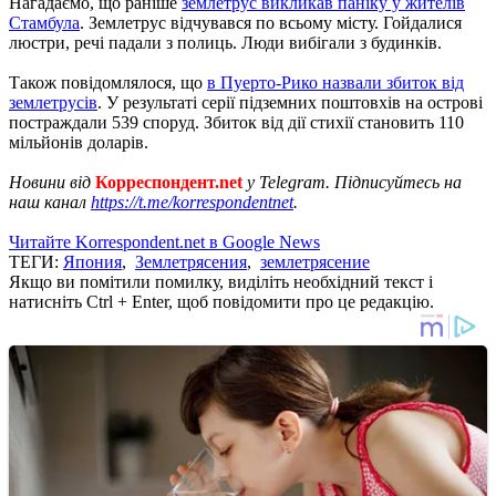
Нагадаємо, що раніше
землетрус викликав паніку у жителів
Стамбула
. Землетрус відчувався по всьому місту. Гойдалися
люстри, речі падали з полиць. Люди вибігали з будинків.
Також повідомлялося, що
в Пуерто-Рико назвали збиток від
землетрусів
. У результаті серії підземних поштовхів на острові
постраждали 539 споруд. Збиток від дії стихії становить 110
мільйонів доларів.
Новини від
Корреспондент.net
у Telegram. Підписуйтесь на
наш канал
https://t.me/korrespondentnet
.
Читайте Korrespondent.net в Google News
ТЕГИ:
Япония
,
Землетрясения
,
землетрясение
Якщо ви помітили помилку, виділіть необхідний текст і
натисніть Ctrl + Enter, щоб повідомити про це редакцію.