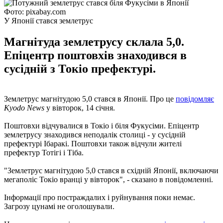
Фото: pixabay.com
У Японії стався землетрус
Магнітуда землетрусу склала 5,0.
Епіцентр поштовхів знаходився в
сусідній з Токіо префектурі.
Землетрус магнітудою 5,0 стався в Японії. Про це
повідомляє
Kyodo News
у вівторок, 14 січня.
Поштовхи відчувалися в Токіо і біля Фукусіми. Епіцентр
землетрусу знаходився неподалік столиці - у сусідній
префектурі Ібаракі. Поштовхи також відчули жителі
префектур Тотігі і Тіба.
"Землетрус магнітудою 5,0 стався в східній Японії, включаючи
мегаполіс Токіо вранці у вівторок", - сказано в повідомленні.
Інформації про постраждалих і руйнування поки немає.
Загрозу цунамі не оголошували.