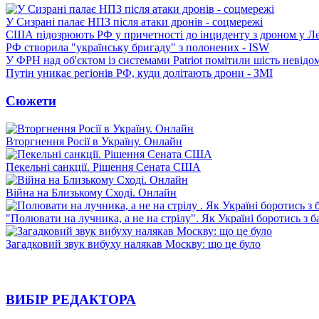
У Сизрані палає НПЗ після атаки дронів - соцмережі
США підозрюють РФ у причетності до інциденту з дроном у Л
РФ створила "українську бригаду" з полонених - ISW
У ФРН над об'єктом із системами Patriot помітили шість невідо
Путін уникає регіонів РФ, куди долітають дрони - ЗМІ
Сюжети
Вторгнення Росії в Україну. Онлайн
Пекельні санкції. Рішення Сената США
Війна на Близькому Сході. Онлайн
"Полювати на лучника, а не на стрілу". Як Україні боротись з 
Загадковий звук вибуху налякав Москву: що це було
ВИБІР РЕДАКТОРА