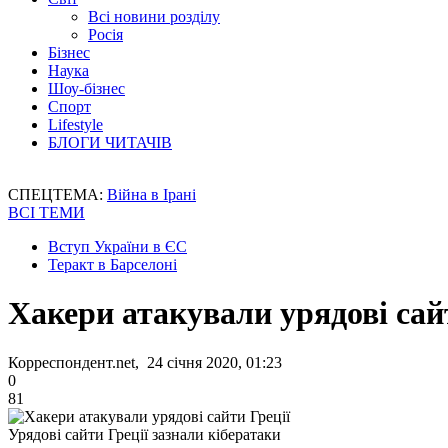
Всі новини розділу
Росія
Бізнес
Наука
Шоу-бізнес
Спорт
Lifestyle
БЛОГИ ЧИТАЧІВ
СПЕЦТЕМА:
Війна в Ірані
ВСІ ТЕМИ
Вступ України в ЄС
Теракт в Барселоні
Хакери атакували урядові сай
Корреспондент.net, 24 січня 2020, 01:23
0
81
Урядові сайти Греції зазнали кібератаки