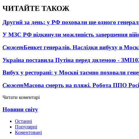
ЧИТАЙТЕ ТАКОЖ
Другий за день: у РФ поховали ще одного генерал
У МЗС РФ відкинули можливість завершення вій
Сюжет
Бенкет генералів. Наслідки вибуху в Моск
Україна поставила Путіна перед дилемою - ЗМІ
10
Вибух у ресторані: у Москві таємно поховали ген
Сюжет
Масова смерть на пляжі. Робота ППО Росі
Читати коментарі
Новини світу
Останні
Популярні
Коментовані