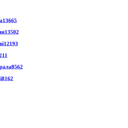
а
13665
ни
13502
ві
12193
211
ерала
8562
ї
8162