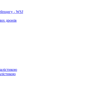
ейпцигу - WSJ
мих дронів
балістикою