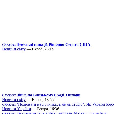
Сюжет
Пекельні санкції. Рішення Сената США
Новини світу
— Вчора, 23:14
Сюжет
Війна на Близькому Сході. Онлайн
Новини світу
— Вчора, 18:56
Сюжет
"Полювати на лучника, а не на стрілу". Як Україні бор
Новини України
— Вчора, 16:36
Сюжет
Загадковий звук вибуху налякав Москву: що це було