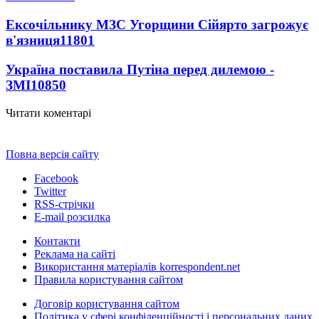
Ексочільнику МЗС Угорщини Сійярто загрожує
в'язниця
11801
Україна поставила Путіна перед дилемою -
ЗМІ
10850
Читати коментарі
Повна версія сайту
Facebook
Twitter
RSS-стрічки
E-mail розсилка
Контакти
Реклама на сайті
Використання матеріалів korrespondent.net
Правила користування сайтом
Договір користування сайтом
Політика у сфері конфіденційності і персональних даних