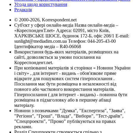
Угода щодо користування
Редакція
© 2000-2026, Korrespondent.net
Суб'єкт у сфері онлайн-медіа Назва онлайн-медіа –
«КореспонденТ.net» Адреса: 02091, місто Київ,
ХАРКІВСЬКЕ ШОСЕ, будинок 172-Б, офіс 208/1 E-mail:
sunlight@mediadim.com.ua
Телефон: 044-205-43-00
Ідентифікатор медіа – R40-06068
Використання будь-яких матеріалів, розміщених на
сайті, дозволяється за умови посилання на
Корреспондент.net.
При копіюванні матеріалів зі сторінки « Новини України
і світу» , для інтернет - видань - обов'язкове пряме
відкрите для пошукових систем гіперпосилання .
Посилання має бути розміщена в незалежності від
повного або часткового використання матеріалів.
Гіперпосилання ( для інтернет - видань) - повинна бути
розміщена в підзаголовку або в першому абзаці
матеріалу.
Новини з позначками "Думка", "Експертиза", "Заява",
"Регіони", "Гроші", "Влада", "Вибори", "Тест-драйв",
"Спецпроекти", "Промо" публікуються на правах
реклами.
Розділ Спецпроекти створюється спільно з