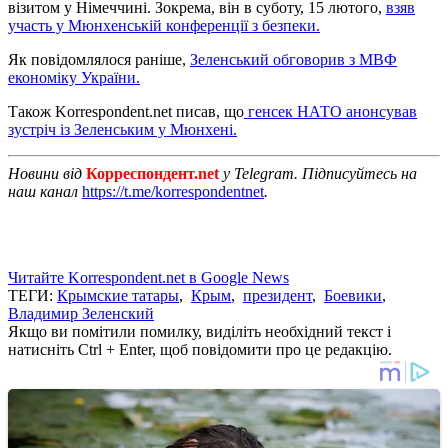
візитом у Німеччині. Зокрема, він в суботу, 15 лютого,
взяв
участь у Мюнхенській конференції з безпеки.
Як повідомлялося раніше,
Зеленський обговорив з МВФ
економіку України.
Також Korrespondent.net писав, що
генсек НАТО анонсував
зустріч із Зеленським у Мюнхені.
Новини від
Корреспондент.net
у Telegram. Підписуйтесь на
наш канал
https://t.me/korrespondentnet
.
Читайте Korrespondent.net в Google News
ТЕГИ:
Крымские татары
,
Крым
,
президент
,
Боевики
,
Владимир Зеленский
Якщо ви помітили помилку, виділіть необхідний текст і
натисніть Ctrl + Enter, щоб повідомити про це редакцію.