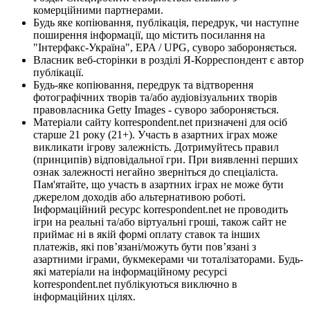
комерційними партнерами.
Будь яке копіювання, публікація, передрук, чи наступне
поширення інформації, що містить посилання на
"Інтерфакс-Україна", EPA / UPG, суворо забороняється.
Власник веб-сторінки в розділі Я-Корреспондент є автор
публікації.
Будь-яке копіювання, передрук та відтворення
фотографічних творів та/або аудіовізуальних творів
правовласника Getty Images - суворо забороняється.
Матеріали сайту korrespondent.net призначені для осіб
старше 21 року (21+). Участь в азартних іграх може
викликати ігрову залежність. Дотримуйтесь правил
(принципів) відповідальної гри. При виявленні перших
ознак залежності негайно зверніться до спеціаліста.
Пам'ятайте, що участь в азартних іграх не може бути
джерелом доходів або альтернативою роботі.
Інформаційний ресурс korrespondent.net не проводить
ігри на реальні та/або віртуальні гроші, також сайт не
приймає ні в якій формі оплату ставок та інших
платежів, які пов’язані/можуть бути пов’язані з
азартними іграми, букмекерами чи тоталізаторами. Будь-
які матеріали на інформаційному ресурсі
korrespondent.net публікуються виключно в
інформаційних цілях.