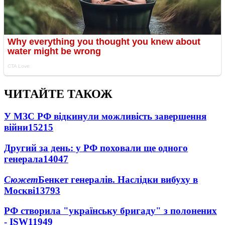
ЧИТАЙТЕ ТАКОЖ
У МЗС РФ відкинули можливість завершення
війни
15215
Другий за день: у РФ поховали ще одного
генерала
14047
Сюжет
Бенкет генералів. Наслідки вибуху в
Москві
13793
РФ створила "українську бригаду" з полонених
- ISW
11949