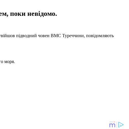
м, поки невідомо.
ь увійшов підводний човен ВМС Туреччини, повідомляють
го моря.