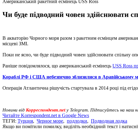
Американський ракетний есмінець USS Ross
Чи буде підводний човен здійснювати с
В акваторію Чорного моря разом з ракетним есмінцем америка
місцеві ЗМІ.
Поки не ясно, чи буде підводний човен здійснювати спільну о
Раніше повідомлялося, що американський есмінець
USS Ross п
Кораблі РФ і США небезпечно зблизилися в Аравійському м
Операція Атлантична рішучість стартувала в 2014 році під егі
Новини від
Корреспондент.net
у Telegram. Підписуйтесь на наш 
Читайте Korrespondent.net в Google News
ТЕГИ:
Турция
,
Черное море
,
подлодки
,
Подводная лодка
Якщо ви помітили помилку, виділіть необхідний текст і натисніт