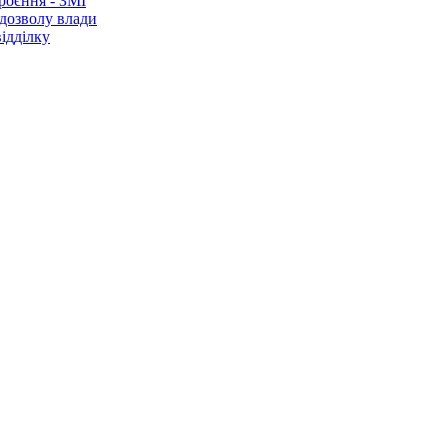
роєння - ЗМІ
 дозволу влади
ідділку