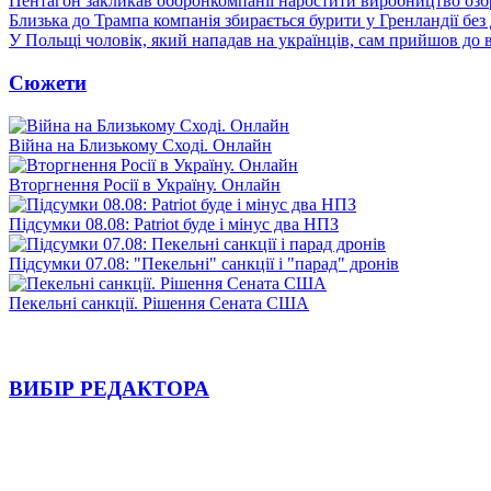
Пентагон закликав оборонкомпанії наростити виробництво озб
Близька до Трампа компанія збирається бурити у Гренландії без
У Польщі чоловік, який нападав на українців, сам прийшов до в
Сюжети
Війна на Близькому Сході. Онлайн
Вторгнення Росії в Україну. Онлайн
Підсумки 08.08: Patriot буде і мінус два НПЗ
Підсумки 07.08: "Пекельні" санкції і "парад" дронів
Пекельні санкції. Рішення Сената США
ВИБІР РЕДАКТОРА