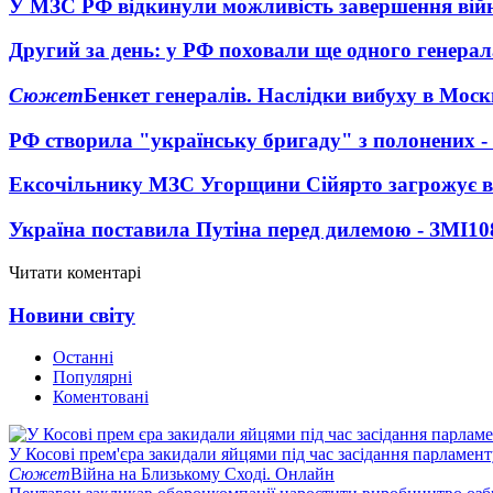
У МЗС РФ відкинули можливість завершення вій
Другий за день: у РФ поховали ще одного генерал
Сюжет
Бенкет генералів. Наслідки вибуху в Моск
РФ створила "українську бригаду" з полонених -
Ексочільнику МЗС Угорщини Сійярто загрожує в
Україна поставила Путіна перед дилемою - ЗМІ
10
Читати коментарі
Новини світу
Останні
Популярні
Коментовані
У Косові прем'єра закидали яйцями під час засідання парламент
Сюжет
Війна на Близькому Сході. Онлайн