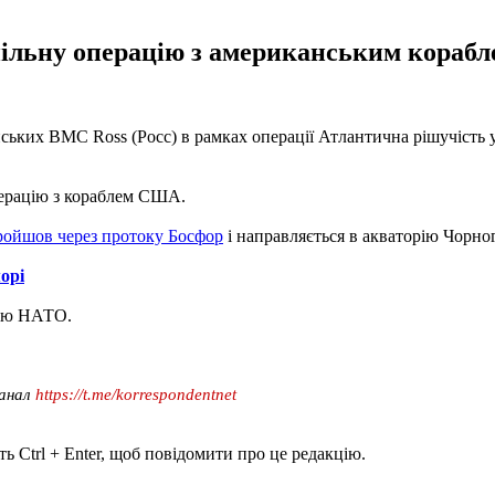
пільну операцію з американським корабле
нських ВМС Ross (Росс) в рамках операції Атлантична рішучіст
перацію з кораблем США.
ройшов через протоку Босфор
і направляється в акваторію Чорно
орі
дою НАТО.
канал
https://t.me/korrespondentnet
ь Ctrl + Enter, щоб повідомити про це редакцію.