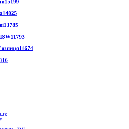
ни
15199
а
14025
ві
13785
 ISW
11793
'язниця
11674
816
у