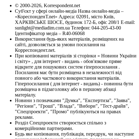
© 2000-2026, Korrespondent.net
Суб'єкт у сфері онлайн-медіа Назва онлайн-медіа –
«КореспонденТ.net» Адреса: 02091, місто Київ,
ХАРКІВСЬКЕ ШОСЕ, будинок 172-Б, офіс 208/1 E-mail:
sunlight@mediadim.com.ua
Телефон: 044-205-43-00
Ідентифікатор медіа – R40-06068
Використання будь-яких матеріалів, розміщених на
сайті, дозволяється за умови посилання на
Корреспондент.net.
При копіюванні матеріалів зі сторінки « Новини України
і світу» , для інтернет - видань - обов'язкове пряме
відкрите для пошукових систем гіперпосилання .
Посилання має бути розміщена в незалежності від
повного або часткового використання матеріалів.
Гіперпосилання ( для інтернет - видань) - повинна бути
розміщена в підзаголовку або в першому абзаці
матеріалу.
Новини з позначками "Думка", "Експертиза", "Заява",
"Регіони", "Гроші", "Влада", "Вибори", "Тест-драйв",
"Спецпроекти", "Промо" публікуються на правах
реклами.
Розділ Спецпроекти створюється спільно з
комерційними партнерами.
Будь яке копіювання, публікація, передрук, чи наступне