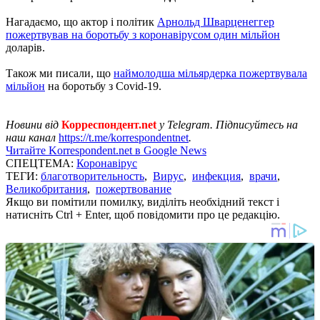
Нагадаємо, що актор і політик
Арнольд Шварценеггер
пожертвував на боротьбу з коронавірусом один мільйон
доларів.
Також ми писали, що
наймолодша мільярдерка пожертвувала
мільйон
на боротьбу з Covid-19.
Новини від
Корреспондент.net
у Telegram. Підписуйтесь на
наш канал
https://t.me/korrespondentnet
.
Читайте Korrespondent.net в Google News
СПЕЦТЕМА:
Коронавірус
ТЕГИ:
благотворительность
,
Вирус
,
инфекция
,
врачи
,
Великобритания
,
пожертвование
Якщо ви помітили помилку, виділіть необхідний текст і
натисніть Ctrl + Enter, щоб повідомити про це редакцію.