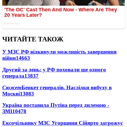
ЧИТАЙТЕ ТАКОЖ
У МЗС РФ відкинули можливість завершення
війни
14663
Другий за день: у РФ поховали ще одного
генерала
13837
Сюжет
Бенкет генералів. Наслідки вибуху в
Москві
13083
Україна поставила Путіна перед дилемою -
ЗМІ
10478
Ексочільнику МЗС Угорщини Сійярто загрожує