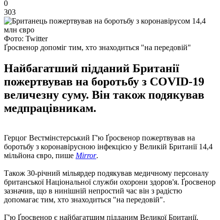
0
303
Фото: Twitter
Ґросвенор допоміг тим, хто знаходиться "на передовій"
Найбагатший підданий Британії
пожертвував на боротьбу з COVID-19
величезну суму. Він також подякував
медпрацівникам.
Герцог Вестмінстерський Г'ю Ґросвенор пожертвував на
боротьбу з коронавірусною інфекцією у Великій Британії 14,4
мільйона євро, пише
Mirror
.
Також 30-річний мільярдер подякував медичному персоналу
британської Національної служби охорони здоров'я. Ґросвенор
зазначив, що в нинішній непростий час він з радістю
допомагає тим, хто знаходиться "на передовій".
Г'ю Ґросвенор є найбагатшим підданим Великої Британії.