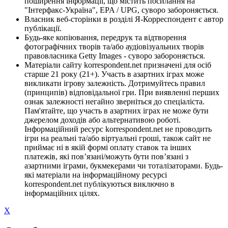
поширення інформації, що містить посилання на
"Інтерфакс-Україна", EPA / UPG, суворо забороняється.
Власник веб-сторінки в розділі Я-Корреспондент є автор
публікації.
Будь-яке копіювання, передрук та відтворення
фотографічних творів та/або аудіовізуальних творів
правовласника Getty Images - суворо забороняється.
Матеріали сайту korrespondent.net призначені для осіб
старше 21 року (21+). Участь в азартних іграх може
викликати ігрову залежність. Дотримуйтесь правил
(принципів) відповідальної гри. При виявленні перших
ознак залежності негайно зверніться до спеціаліста.
Пам'ятайте, що участь в азартних іграх не може бути
джерелом доходів або альтернативою роботі.
Інформаційний ресурс korrespondent.net не проводить
ігри на реальні та/або віртуальні гроші, також сайт не
приймає ні в якій формі оплату ставок та інших
платежів, які пов’язані/можуть бути пов’язані з
азартними іграми, букмекерами чи тоталізаторами. Будь-
які матеріали на інформаційному ресурсі
korrespondent.net публікуються виключно в
інформаційних цілях.
X