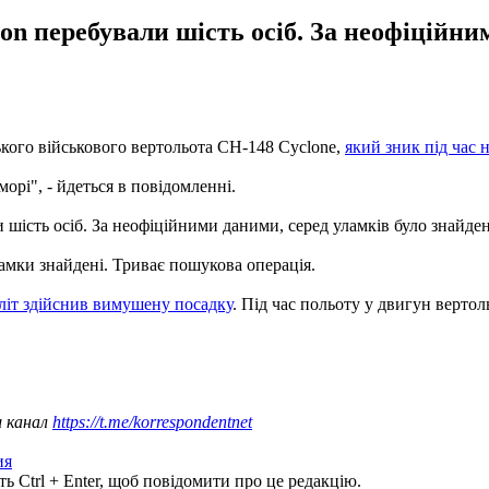
ton перебували шість осіб. За неофіційни
ького військового вертольота CH-148 Cyclone,
який зник під час
орі", - йдеться в повідомленні.
и шість осіб. За неофіційними даними, серед уламків було знайден
амки знайдені. Триває пошукова операція.
літ здійснив вимушену посадку
. Під час польоту у двигун вертоль
ш канал
https://t.me/korrespondentnet
ия
ь Ctrl + Enter, щоб повідомити про це редакцію.