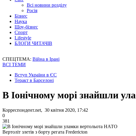
Всі новини розділу
Росія
Бізнес
Наука
Шоу-бізнес
Спорт
Lifestyle
БЛОГИ ЧИТАЧІВ
СПЕЦТЕМА:
Війна в Ірані
ВСІ ТЕМИ
Вступ України в ЄС
Теракт в Барселоні
В Іонічному морі знайшли у
Корреспондент.net, 30 квітня 2020, 17:42
0
381
Вертоліт злетів з борту регата Fredericton