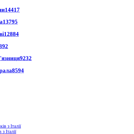
ни
14417
а
13795
ві
12884
392
'язниця
9232
ерала
8594
з Італії