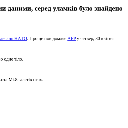
ми даними, серед уламків було знайдено
 навчань НАТО
. Про це повідомляє
AFP
у четвер, 30 квітня.
о одне тіло.
ота Мі-8 залетів птах.