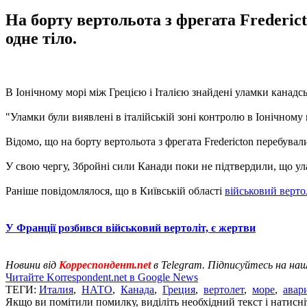
На борту вертольота з фрегата Frederic
одне тіло.
В Іонічному морі між Грецією і Італією знайдені уламки канадс
"Уламки були виявлені в італійській зоні контролю в Іонічному м
Відомо, що на борту вертольота з фрегата Fredericton перебувал
У свою чергу, Збройні сили Канади поки не підтвердили, що ул
Раніше повідомлялося, що в Київській області
військовий верто
У Франції розбився військовий вертоліт, є жертви
Новини від
Корреспондент.net
в Telegram. Підписуйтесь на на
Читайте Korrespondent.net в Google News
ТЕГИ:
Италия
,
НАТО
,
Канада
,
Греция
,
вертолет
,
море
,
авар
Якщо ви помітили помилку, виділіть необхідний текст і натисніт