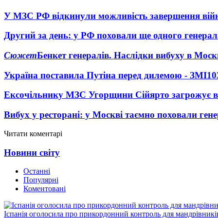
У МЗС РФ відкинули можливість завершення вій
Другий за день: у РФ поховали ще одного генерал
Сюжет
Бенкет генералів. Наслідки вибуху в Моск
Україна поставила Путіна перед дилемою - ЗМІ
10
Ексочільнику МЗС Угорщини Сійярто загрожує в
Вибух у ресторані: у Москві таємно поховали ген
Читати коментарі
Новини світу
Останні
Популярні
Коментовані
Іспанія оголосила про прикордонний контроль для мандрівників 