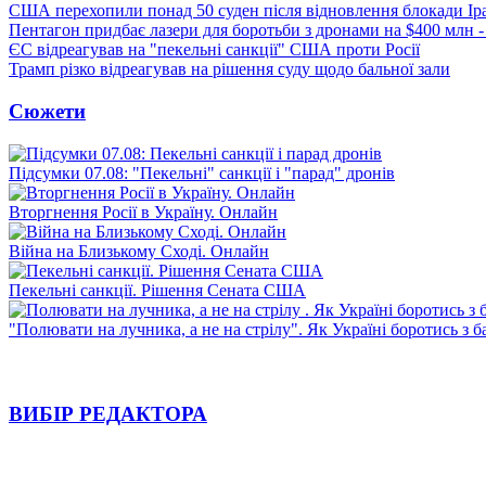
США перехопили понад 50 суден після відновлення блокади Ір
Пентагон придбає лазери для боротьби з дронами на $400 млн -
ЄС відреагував на "пекельні санкції" США проти Росії
Трамп різко відреагував на рішення суду щодо бальної зали
Сюжети
Підсумки 07.08: "Пекельні" санкції і "парад" дронів
Вторгнення Росії в Україну. Онлайн
Війна на Близькому Сході. Онлайн
Пекельні санкції. Рішення Сената США
"Полювати на лучника, а не на стрілу". Як Україні боротись з 
ВИБІР РЕДАКТОРА