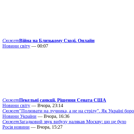
Сюжет
Війна на Близькому Сході. Онлайн
Новини світу
— 00:07
Сюжет
Пекельні санкції. Рішення Сената США
Новини світу
— Вчора, 23:14
Сюжет
"Полювати на лучника, а не на стрілу". Як Україні бор
Новини України
— Вчора, 16:36
Сюжет
Загадковий звук вибуху налякав Москву: що це було
Росія новини
— Вчора, 15:27