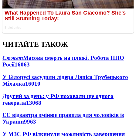
ЧИТАЙТЕ ТАКОЖ
Сюжет
Масова смерть на пляжі. Робота ППО
Росії
16063
У Білорусі засудили лідера Ляпіса Трубецького
Міхалка
16010
Другий за день: у РФ поховали ще одного
генерала
13068
ЄС відзавтра змінює правила для чоловіків із
України
9963
У МЗС РФ відкинули можливість завершення