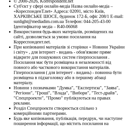
© 2000-2026, Korrespondent.net
Суб'єкт у сфері онлайн-медіа Назва онлайн-медіа –
«КореспонденТ.net» Адреса: 02091, місто Київ,
ХАРКІВСЬКЕ ШОСЕ, будинок 172-Б, офіс 208/1 E-mail:
sunlight@mediadim.com.ua
Телефон: 044-205-43-00
Ідентифікатор медіа – R40-06068
Використання будь-яких матеріалів, розміщених на
сайті, дозволяється за умови посилання на
Корреспондент.net.
При копіюванні матеріалів зі сторінки « Новини України
і світу» , для інтернет - видань - обов'язкове пряме
відкрите для пошукових систем гіперпосилання .
Посилання має бути розміщена в незалежності від
повного або часткового використання матеріалів.
Гіперпосилання ( для інтернет - видань) - повинна бути
розміщена в підзаголовку або в першому абзаці
матеріалу.
Новини з позначками "Думка", "Експертиза", "Заява",
"Регіони", "Гроші", "Влада", "Вибори", "Тест-драйв",
"Спецпроекти", "Промо" публікуються на правах
реклами.
Розділ Спецпроекти створюється спільно з
комерційними партнерами.
Будь яке копіювання, публікація, передрук, чи наступне
поширення інформації, що містить посилання на