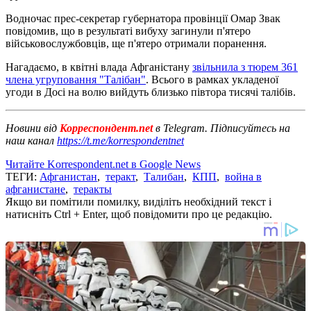
Водночас прес-секретар губернатора провінції Омар Звак
повідомив, що в результаті вибуху загинули п'ятеро
військовослужбовців, ще п'ятеро отримали поранення.
Нагадаємо, в квітні влада Афганістану
звільнила з тюрем 361
члена угруповання "Талібан"
. Всього в рамках укладеної
угоди в Досі на волю вийдуть близько півтора тисячі талібів.
Новини від
Корреспондент.net
в Telegram. Підписуйтесь на
наш канал
https://t.me/korrespondentnet
Читайте Korrespondent.net в Google News
ТЕГИ:
Афганистан
,
теракт
,
Талибан
,
КПП
,
война в
афганистане
,
теракты
Якщо ви помітили помилку, виділіть необхідний текст і
натисніть Ctrl + Enter, щоб повідомити про це редакцію.