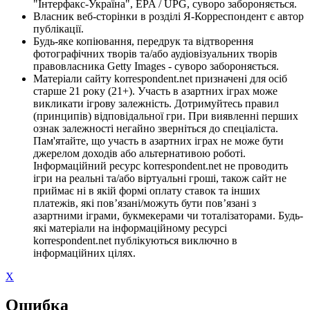
"Інтерфакс-Україна", EPA / UPG, суворо забороняється.
Власник веб-сторінки в розділі Я-Корреспондент є автор
публікації.
Будь-яке копіювання, передрук та відтворення
фотографічних творів та/або аудіовізуальних творів
правовласника Getty Images - суворо забороняється.
Матеріали сайту korrespondent.net призначені для осіб
старше 21 року (21+). Участь в азартних іграх може
викликати ігрову залежність. Дотримуйтесь правил
(принципів) відповідальної гри. При виявленні перших
ознак залежності негайно зверніться до спеціаліста.
Пам'ятайте, що участь в азартних іграх не може бути
джерелом доходів або альтернативою роботі.
Інформаційний ресурс korrespondent.net не проводить
ігри на реальні та/або віртуальні гроші, також сайт не
приймає ні в якій формі оплату ставок та інших
платежів, які пов’язані/можуть бути пов’язані з
азартними іграми, букмекерами чи тоталізаторами. Будь-
які матеріали на інформаційному ресурсі
korrespondent.net публікуються виключно в
інформаційних цілях.
X
Ошибка