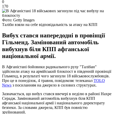
0
170
Фото: Getty Images
Таліби взяли на себе відповідальність за атаку на КПП
Вибух стався напередодні в провінції
Гільменд. Замінований автомобіль
вибухнув біля КПП афганської
національної армії.
В Афганістані бойовики радикального руху "Талібан"
здійснили атаку на армійський блокпост в південній провінції
Гільменд, в результаті чого загинули 18 військовослужбовців.
Про це в понеділок, 4 травня, повідомляє телеканал
TOLO
News
з посиланням на джерело в силових структурах.
Зазначається, що вибух стався ввечері в неділю в районі Нахре
Серадж. Замінований автомобіль вибухнув біля КПП
афганської національної армії і національного директорату
безпеки. За словами джерела, КПП був повністю
зруйнований.