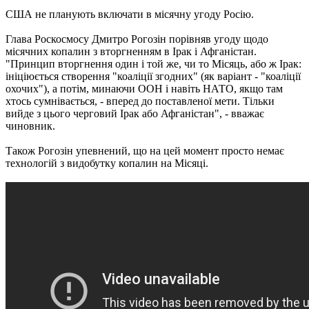
США не планують включати в місячну угоду Росію.
Глава Роскосмосу Дмитро Рогозін порівняв угоду щодо
місячних копалин з вторгненням в Ірак і Афганістан.
"Принцип вторгнення один і той же, чи то Місяць, або ж Ірак:
ініціюється створення "коаліції згодних" (як варіант - "коаліції
охочих"), а потім, минаючи ООН і навіть НАТО, якщо там
хтось сумнівається, - вперед до поставленої мети. Тільки
вийде з цього черговий Ірак або Афганістан", - вважає
чиновник.
Також Рогозін упевнений, що на цей момент просто немає
технологій з видобутку копалин на Місяці.