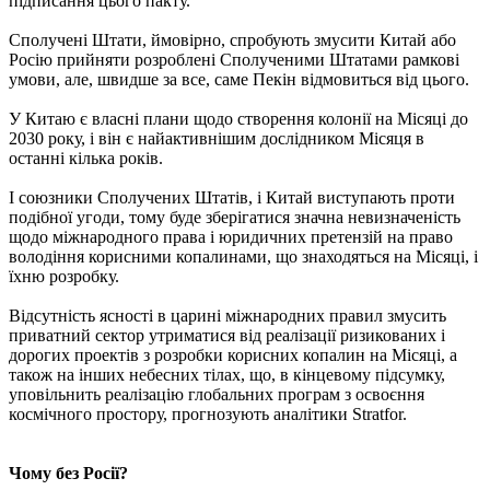
підписання цього пакту.
Сполучені Штати, ймовірно, спробують змусити Китай або
Росію прийняти розроблені Сполученими Штатами рамкові
умови, але, швидше за все, саме Пекін відмовиться від цього.
У Китаю є власні плани щодо створення колонії на Місяці до
2030 року, і він є найактивнішим дослідником Місяця в
останні кілька років.
І союзники Сполучених Штатів, і Китай виступають проти
подібної угоди, тому буде зберігатися значна невизначеність
щодо міжнародного права і юридичних претензій на право
володіння корисними копалинами, що знаходяться на Місяці, і
їхню розробку.
Відсутність ясності в царині міжнародних правил змусить
приватний сектор утриматися від реалізації ризикованих і
дорогих проектів з розробки корисних копалин на Місяці, а
також на інших небесних тілах, що, в кінцевому підсумку,
уповільнить реалізацію глобальних програм з освоєння
космічного простору, прогнозують аналітики Stratfor.
Чому без Росії?