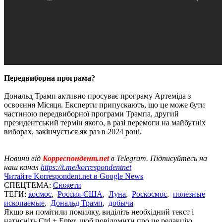
Передвиборна програма?
Дональд Трамп активно просуває програму Артеміда з
освоєння Місяця. Експерти припускають, що це може бути
частиною передвиборної програми Трампа, другий
президентський термін якого, в разі перемоги на майбутніх
виборах, закінчується як раз в 2024 році.
Новини від
Корреспондент.net
в Telegram. Підписуйтесь на
наш канал
https://t.me/korrespondentnet
Читайте Korrespondent.net в Google News
СПЕЦТЕМА:
Сюжети
ТЕГИ:
космос
,
Россия-США
,
Луна
,
Роскосмос
,
полезные
ископаемые
,
Дональд Трамп
,
добыча
Якщо ви помітили помилку, виділіть необхідний текст і
натисніть Ctrl + Enter, щоб повідомити про це редакцію.