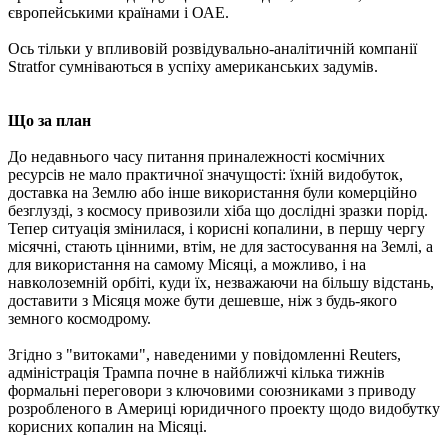
європейськими країнами і ОАЕ.
Ось тільки у впливовій розвідувально-аналітичній компанії
Stratfor сумніваються в успіху американських задумів.
Що за план
До недавнього часу питання приналежності космічних
ресурсів не мало практичної значущості: їхній видобуток,
доставка на Землю або інше використання були комерційно
безглузді, з космосу привозили хіба що дослідні зразки порід.
Тепер ситуація змінилася, і корисні копалини, в першу чергу
місячні, стають цінними, втім, не для застосування на Землі, а
для використання на самому Місяці, а можливо, і на
навколоземній орбіті, куди їх, незважаючи на більшу відстань,
доставити з Місяця може бути дешевше, ніж з будь-якого
земного космодрому.
Згідно з "витоками", наведеними у повідомленні Reuters,
адміністрація Трампа почне в найближчі кілька тижнів
формальні переговори з ключовими союзниками з приводу
розробленого в Америці юридичного проекту щодо видобутку
корисних копалин на Місяці.