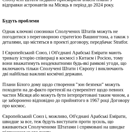
відправки астронавтів на Місяць в період до 2024 року.
Будуть проблеми
Однак ключові союзники Сполучених Штатів можуть не
погодитися з переговорною стратегією Вашингтона, а також з
деталями, що містяться в проекті договору, передбачає Stratfor.
І Європейський Союз, і Об'єднані Арабські Емірати мають
тривалу історію співпраці в космосі з Китаєм і Росією, тому
вони вважатимуть неадекватними будь-які рамкові угоди, що
включають тільки Сполучені Штати і Європу і виключають
дві найбільш важливі космічні держави.
Плани Білого дому щодо створення "зон безпеки" можуть
походити на де-факто претензії на суверенітет щодо певних
частин Місяця або можуть бути інтерпретовані таким чином, а
це заборонено відповідно до прийнятого в 1967 році Договору
про космос.
Європейський Союз і, можливо, Об'єднані Арабські Емірати,
швидше за все, теж будуть виступати проти зусиль, що
вживаються Сполученими Штатами і спрямовані на швидке