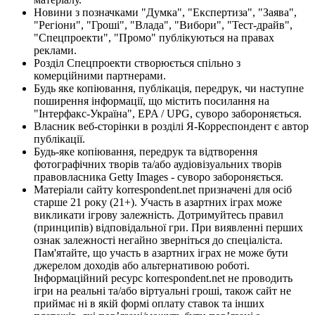
Новини з позначками "Думка", "Експертиза", "Заява",
"Регіони", "Гроші", "Влада", "Вибори", "Тест-драйв",
"Спецпроекти", "Промо" публікуються на правах
реклами.
Розділ Спецпроекти створюється спільно з
комерційними партнерами.
Будь яке копіювання, публікація, передрук, чи наступне
поширення інформації, що містить посилання на
"Інтерфакс-Україна", EPA / UPG, суворо забороняється.
Власник веб-сторінки в розділі Я-Корреспондент є автор
публікації.
Будь-яке копіювання, передрук та відтворення
фотографічних творів та/або аудіовізуальних творів
правовласника Getty Images - суворо забороняється.
Матеріали сайту korrespondent.net призначені для осіб
старше 21 року (21+). Участь в азартних іграх може
викликати ігрову залежність. Дотримуйтесь правил
(принципів) відповідальної гри. При виявленні перших
ознак залежності негайно зверніться до спеціаліста.
Пам'ятайте, що участь в азартних іграх не може бути
джерелом доходів або альтернативою роботі.
Інформаційний ресурс korrespondent.net не проводить
ігри на реальні та/або віртуальні гроші, також сайт не
приймає ні в якій формі оплату ставок та інших