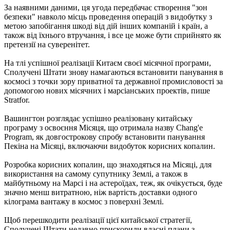
За наявними даними, ця угода передбачає створення "зон
безпеки" навколо місць проведення операцій з видобутку з
метою запобігання шкоді від дій інших компаній і країн, а
також від їхнього втручання, і все це може бути сприйнято як
претензії на суверенітет.
На тлі успішної реалізації Китаєм своєї місячної програми,
Сполучені Штати знову намагаються встановити панування в
космосі з точки зору приватної та державної промисловості за
допомогою нових місячних і марсіанських проектів, пише
Stratfor.
Вашингтон розглядає успішно реалізовану китайську
програму з освоєння Місяця, що отримала назву Chang'e
Program, як довгострокову спробу встановити панування
Пекіна на Місяці, включаючи видобуток корисних копалин.
Розробка корисних копалин, що знаходяться на Місяці, для
використання на самому супутнику Землі, а також в
майбутньому на Марсі і на астероїдах, теж, як очікується, буде
значно менш витратною, ніж вартість доставки одного
кілограма вантажу в космос з поверхні Землі.
Щоб перешкодити реалізації цієї китайської стратегії,
Сполучені Штати недавно прискорили власні плани з