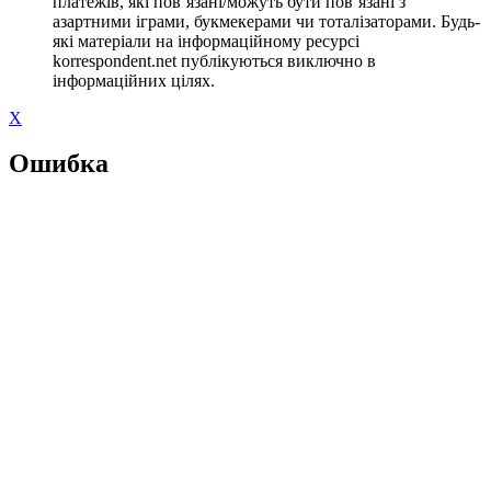
платежів, які пов’язані/можуть бути пов’язані з
азартними іграми, букмекерами чи тоталізаторами. Будь-
які матеріали на інформаційному ресурсі
korrespondent.net публікуються виключно в
інформаційних цілях.
X
Ошибка