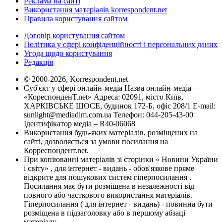
Реклама на сайті
Використання матеріалів korrespondent.net
Правила користування сайтом
Договір користування сайтом
Політика у сфері конфіденційності і персональних даних
Угода щодо користування
Редакція
© 2000-2026, Korrespondent.net
Суб'єкт у сфері онлайн-медіа Назва онлайн-медіа –
«КореспонденТ.net» Адреса: 02091, місто Київ,
ХАРКІВСЬКЕ ШОСЕ, будинок 172-Б, офіс 208/1 E-mail:
sunlight@mediadim.com.ua
Телефон: 044-205-43-00
Ідентифікатор медіа – R40-06068
Використання будь-яких матеріалів, розміщених на
сайті, дозволяється за умови посилання на
Корреспондент.net.
При копіюванні матеріалів зі сторінки « Новини України
і світу» , для інтернет - видань - обов'язкове пряме
відкрите для пошукових систем гіперпосилання .
Посилання має бути розміщена в незалежності від
повного або часткового використання матеріалів.
Гіперпосилання ( для інтернет - видань) - повинна бути
розміщена в підзаголовку або в першому абзаці
матеріалу.