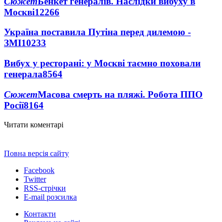
Сюжет
Бенкет генералів. Наслідки вибуху в
Москві
12266
Україна поставила Путіна перед дилемою -
ЗМІ
10233
Вибух у ресторані: у Москві таємно поховали
генерала
8564
Сюжет
Масова смерть на пляжі. Робота ППО
Росії
8164
Читати коментарі
Повна версія сайту
Facebook
Twitter
RSS-стрічки
E-mail розсилка
Контакти