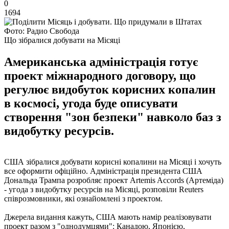
0
1694
Фото: Радио Свобода
Що зібралися добувати на Місяці
Американська адміністрація готує
проект міжнародного договору, що
регулює видобуток корисних копалин
в космосі, угода буде описувати
створення "зон безпеки" навколо баз з
видобутку ресурсів.
США зібралися добувати корисні копалини на Місяці і хочуть
все оформити офіційно. Адміністрація президента США
Дональда Трампа розробляє проект Artemis Accords (Артеміда)
- угода з видобутку ресурсів на Місяці, розповіли Reuters
співрозмовники, які ознайомлені з проектом.
Джерела видання кажуть, США мають намір реалізовувати
проект разом з "однодумцями": Канадою, Японією,