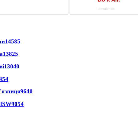
ни
14585
а
13825
ві
13040
454
'язниця
9640
 ISW
9054