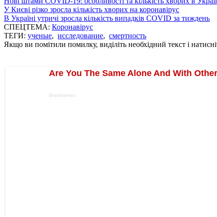
Нові штами COVID-19: особливості та кількість хворих в Украї
У Києві різко зросла кількість хворих на коронавірус
В Україні утричі зросла кількість випадків COVID за тиждень
СПЕЦТЕМА:
Коронавірус
ТЕГИ:
ученые
,
исследование
,
смертность
Якщо ви помітили помилку, виділіть необхідний текст і натисніт