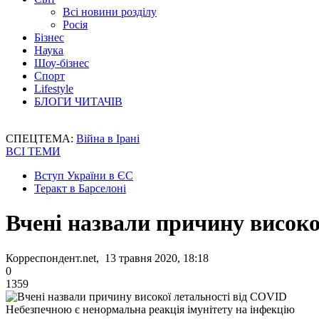
Всі новини розділу
Росія
Бізнес
Наука
Шоу-бізнес
Спорт
Lifestyle
БЛОГИ ЧИТАЧІВ
СПЕЦТЕМА:
Війна в Ірані
ВСІ ТЕМИ
Вступ України в ЄС
Теракт в Барселоні
Вчені назвали причину високо
Корреспондент.net, 13 травня 2020, 18:18
0
1359
Небезпечною є ненормальна реакція імунітету на інфекцію