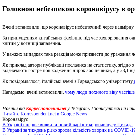
Головною небезпекою коронавірусу в ор
Вчені встановили, що коронавірус небезпечний через надмірну 
За припущенням китайських фахівців, під час захворювання од
клітин у вогнищі запалення.
У важких випадках така реакція може призвести до ураження л
Як приклад автори публікації послалися на статистику, згідно 
відзначають гостре пошкодження нирок або печінки, а у 23,1 ві
Як повідомлялося, італійські вчені з Гарвадського університету
Нагадаємо, вчені встановили,
чому люди похилого віку частіше
Новини від
Корреспондент.net
у Telegram. Підписуйтесь на на
Читайте Korrespondent.net в Google News
Коронавірус
В Україні вперше виявили новий варіант коронавірусу Цикада
В Україні за тиждень різко зросла кількість хворих на COVID-1