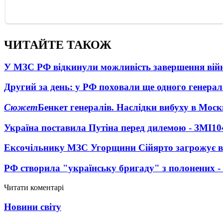
ЧИТАЙТЕ ТАКОЖ
У МЗС РФ відкинули можливість завершення вій
Другий за день: у РФ поховали ще одного генерал
Сюжет
Бенкет генералів. Наслідки вибуху в Моск
Україна поставила Путіна перед дилемою - ЗМІ
10
Ексочільнику МЗС Угорщини Сійярто загрожує в
РФ створила "українську бригаду" з полонених -
Читати коментарі
Новини світу