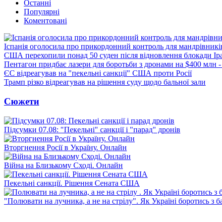
Останні
Популярні
Коментовані
Іспанія оголосила про прикордонний контроль для мандрівників 
США перехопили понад 50 суден після відновлення блокади Ір
Пентагон придбає лазери для боротьби з дронами на $400 млн -
ЄС відреагував на "пекельні санкції" США проти Росії
Трамп різко відреагував на рішення суду щодо бальної зали
Сюжети
Підсумки 07.08: "Пекельні" санкції і "парад" дронів
Вторгнення Росії в Україну. Онлайн
Війна на Близькому Сході. Онлайн
Пекельні санкції. Рішення Сената США
"Полювати на лучника, а не на стрілу". Як Україні боротись з 