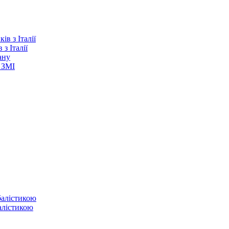
з Італії
ану
 ЗМІ
балістикою