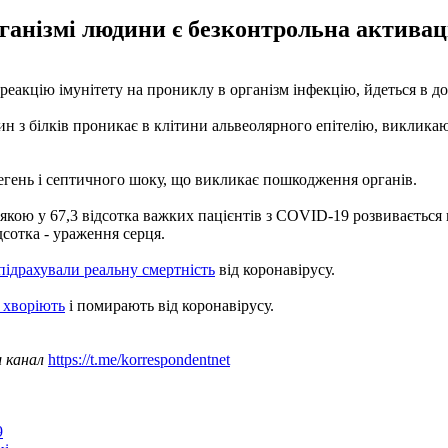
ганізмі людини є безконтрольна активац
реакцію імунітету на прониклу в організм інфекцію, йдеться в д
ин з білків проникає в клітини альвеолярного епітелію, виклик
егень і септичного шоку, що викликає пошкодження органів.
з якою у 67,3 відсотка важких пацієнтів з COVID-19 розвиваєтьс
дсотка - ураження серця.
підрахували реальну смертність
від коронавірусу.
 хворіють
і помирають від коронавірусу.
ш канал
https://t.me/korrespondentnet
9