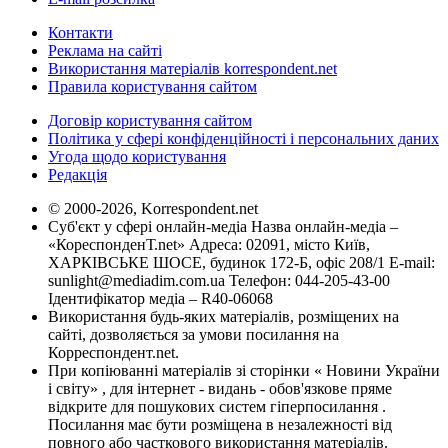
Контакти
Реклама на сайті
Використання матеріалів korrespondent.net
Правила користування сайтом
Договір користування сайтом
Політика у сфері конфіденційності і персональних даних
Угода щодо користування
Редакція
© 2000-2026, Korrespondent.net
Суб'єкт у сфері онлайн-медіа Назва онлайн-медіа –
«КореспонденТ.net» Адреса: 02091, місто Київ,
ХАРКІВСЬКЕ ШОСЕ, будинок 172-Б, офіс 208/1 E-mail:
sunlight@mediadim.com.ua
Телефон: 044-205-43-00
Ідентифікатор медіа – R40-06068
Використання будь-яких матеріалів, розміщених на
сайті, дозволяється за умови посилання на
Корреспондент.net.
При копіюванні матеріалів зі сторінки « Новини України
і світу» , для інтернет - видань - обов'язкове пряме
відкрите для пошукових систем гіперпосилання .
Посилання має бути розміщена в незалежності від
повного або часткового використання матеріалів.