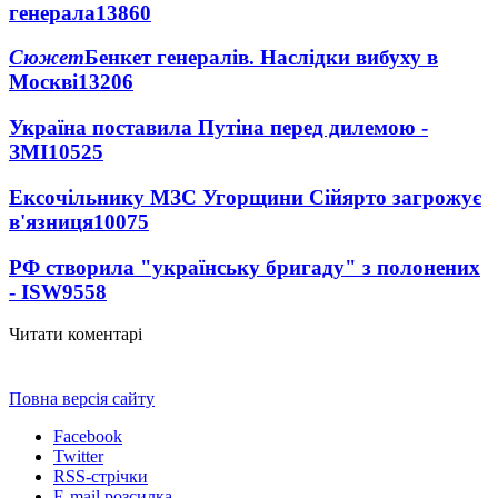
генерала
13860
Сюжет
Бенкет генералів. Наслідки вибуху в
Москві
13206
Україна поставила Путіна перед дилемою -
ЗМІ
10525
Ексочільнику МЗС Угорщини Сійярто загрожує
в'язниця
10075
РФ створила "українську бригаду" з полонених
- ISW
9558
Читати коментарі
Повна версія сайту
Facebook
Twitter
RSS-стрічки
E-mail розсилка