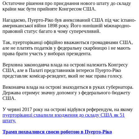
Остаточне рішення про приєднання нового штату до складу
країни має бути прийняте Конгресом США.
Нагадаємо, Пуерто-Ріко був анексований США під час іспано-
американської війни 1898 року. Його нинішній міжнародно-
правовий статус багато в чому суперечливий.
Так, пуерторіканці офіційно вважаються громадянами США,
але не платять податків у федеральну скарбницю і не мають
права брати участь у виборах президента.
Верховна законодавча влада на острові належить Конгресу
США, але в Палаті представників інтереси Пуерто-Ріко
представляє комісар-резидент, який не має права голосу.
Виконавча влада на острові знаходиться в руках губернатора.
Держава отримує значну допомогу з федерального бюджету
США.
У червні 2017 року на острові відбувся референдум, на якому
пуерторіканці схвалили входження до складу США як 51
штату.
Трамп похвалився своєю роботою в Пуерто-Ріко