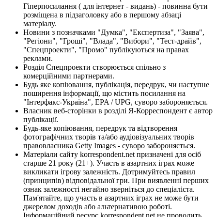
Гіперпосилання ( для інтернет - видань) - повинна бути
розміщена в підзаголовку або в першому абзаці
матеріалу.
Новини з позначками "Думка", "Експертиза", "Заява",
"Регіони", "Гроші", "Влада", "Вибори", "Тест-драйв",
"Спецпроекти", "Промо" публікуються на правах
реклами.
Розділ Спецпроекти створюється спільно з
комерційними партнерами.
Будь яке копіювання, публікація, передрук, чи наступне
поширення інформації, що містить посилання на
"Інтерфакс-Україна", EPA / UPG, суворо забороняється.
Власник веб-сторінки в розділі Я-Корреспондент є автор
публікації.
Будь-яке копіювання, передрук та відтворення
фотографічних творів та/або аудіовізуальних творів
правовласника Getty Images - суворо забороняється.
Матеріали сайту korrespondent.net призначені для осіб
старше 21 року (21+). Участь в азартних іграх може
викликати ігрову залежність. Дотримуйтесь правил
(принципів) відповідальної гри. При виявленні перших
ознак залежності негайно зверніться до спеціаліста.
Пам'ятайте, що участь в азартних іграх не може бути
джерелом доходів або альтернативою роботі.
Інформаційний ресурс korrespondent.net не проводить