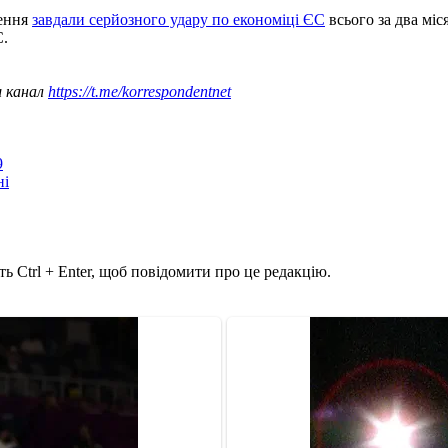
ження
завдали серйозного удару по економіці ЄС
всього за два міс
С.
ш канал
https://t.me/korrespondentnet
9
ні
ь Ctrl + Enter, щоб повідомити про це редакцію.