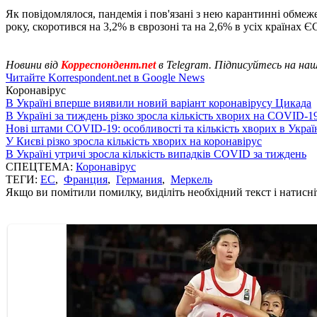
Як повідомлялося, пандемія і пов'язані з нею карантинні обме
року, скоротився на 3,2% в єврозоні та на 2,6% в усіх країнах Є
Новини від
Корреспондент.net
в Telegram. Підписуйтесь на на
Читайте Korrespondent.net в Google News
Коронавірус
В Україні вперше виявили новий варіант коронавірусу Цикада
В Україні за тиждень різко зросла кількість хворих на COVID-1
Нові штами COVID-19: особливості та кількість хворих в Украї
У Києві різко зросла кількість хворих на коронавірус
В Україні утричі зросла кількість випадків COVID за тиждень
СПЕЦТЕМА:
Коронавірус
ТЕГИ:
ЕС
,
Франция
,
Германия
,
Меркель
Якщо ви помітили помилку, виділіть необхідний текст і натисніт