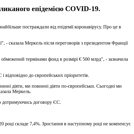
кликаного епідемією COVID-19.
айбільше постраждали від епідемії коронавірусу. Про це в
", - сказала Меркель після переговорів з президентом Франції
 обмежений термінами фонд в розмірі € 500 млрд", - зазначила
 і відповідно до європейських пріоритетів.
винні діяти, ми повинні діяти по-європейськи. Сьогодні ми
казала Меркель.
но дотримуючись договору ЄС.
20 році складе 7,4%. Зростання в наступному році не компенсує