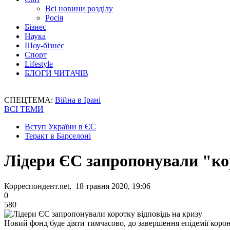
Всі новини розділу
Росія
Бізнес
Наука
Шоу-бізнес
Спорт
Lifestyle
БЛОГИ ЧИТАЧІВ
СПЕЦТЕМА:
Війна в Ірані
ВСІ ТЕМИ
Вступ України в ЄС
Теракт в Барселоні
Лідери ЄС запропонували "кор
Корреспондент.net, 18 травня 2020, 19:06
0
580
Новий фонд буде діяти тимчасово, до завершення епідемії коро