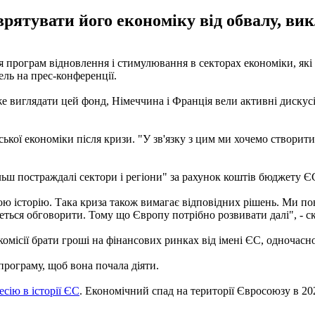
рятувати його економіку від обвалу, ви
програм відновлення і стимулювання в секторах економіки, які н
ль на прес-конференції.
 виглядати цей фонд, Німеччина і Франція вели активні дискусії
кої економіки після кризи. "У зв'язку з цим ми хочемо створити
льш постраждалі сектори і регіони" за рахунок коштів бюджету ЄС
ою історію. Така криза також вимагає відповідних рішень. Ми по
деться обговорити. Тому що Європу потрібно розвивати далі", - с
омісії брати гроші на фінансових ринках від імені ЄС, одночас
рограму, щоб вона почала діяти.
сію в історії ЄС
. Економічний спад на території Євросоюзу в 20