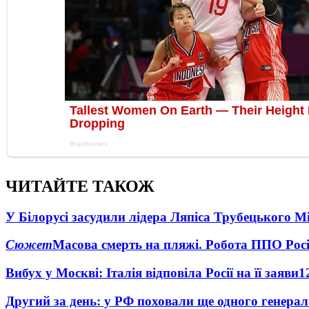
ЧИТАЙТЕ ТАКОЖ
У Білорусі засудили лідера Ляпіса Трубецького М
Сюжет
Масова смерть на пляжі. Робота ППО Росі
Вибух у Москві: Італія відповіла Росії на її заяви
1
Другий за день: у РФ поховали ще одного генерал