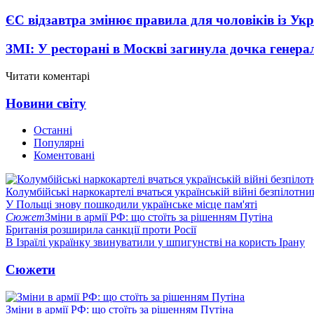
ЄС відзавтра змінює правила для чоловіків із Ук
ЗМІ: У ресторані в Москві загинула дочка генера
Читати коментарі
Новини світу
Останні
Популярні
Коментовані
Колумбійські наркокартелі вчаться українській війні безпілотни
У Польщі знову пошкодили українське місце пам'яті
Сюжет
Зміни в армії РФ: що стоїть за рішенням Путіна
Британія розширила санкції проти Росії
В Ізраїлі українку звинуватили у шпигунстві на користь Ірану
Сюжети
Зміни в армії РФ: що стоїть за рішенням Путіна