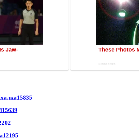
іхалка
15835
ї
15639
2202
а
12195