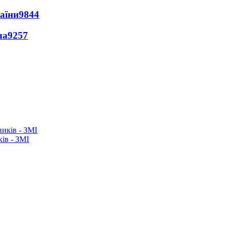
раїни
9844
ла
9257
ків - ЗМІ