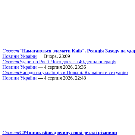
Сюжет
"Намагаються зламати Київ". Реакція Заходу на уда
Новини України
— Вчора, 23:09
Сюжет
Удари по Росії. Чого досягла 40-денна операція
Новини України
— 4 серпня 2026, 23:36
Сюжет
Напади на українців в Польщі. Як змінити ситуацію
Новини України
— 4 серпня 2026, 22:48
Сюжет
СЗЧшник вбив дівчину: нові деталі різанини