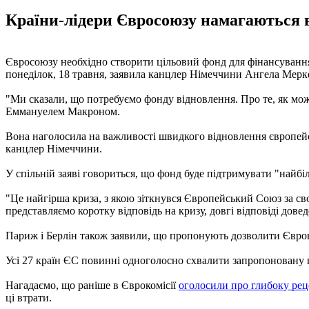
Країни-лідери Євросоюзу намагаються в
Євросоюзу необхідно створити цільовий фонд для фінансування 
понеділок, 18 травня, заявила канцлер Німеччини Ангела Мерке
"Ми сказали, що потребуємо фонду відновлення. Про те, як може
Еммануелем Макроном.
Вона наголосила на важливості швидкого відновлення європейсь
канцлер Німеччини.
У спільній заяві говориться, що фонд буде підтримувати "найбі
"Це найгірша криза, з якою зіткнувся Європейський Союз за св
представляємо коротку відповідь на кризу, довгі відповіді дове
Париж і Берлін також заявили, що пропонують дозволити Єврок
Усі 27 країн ЄС повинні одноголосно схвалити запропоновану п
Нагадаємо, що раніше в Єврокомісії
оголосили про глибоку реце
ці втрати.