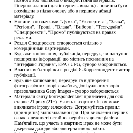
повного або часткового використання матеріалів.
Гіперпосилання ( для інтернет - видань) - повинна бути
розміщена в підзаголовку або в першому абзаці
матеріалу.
Новини з позначками "Думка", "Експертиза", "Заява",
"Регіони", "Гроші", "Влада", "Вибори", "Тест-драйв",
"Спецпроекти", "Промо" публікуються на правах
реклами.
Розділ Спецпроекти створюється спільно з
комерційними партнерами.
Будь яке копіювання, публікація, передрук, чи наступне
поширення інформації, що містить посилання на
"Інтерфакс-Україна", EPA / UPG, суворо забороняється.
Власник веб-сторінки в розділі Я-Корреспондент є автор
публікації.
Будь-яке копіювання, передрук та відтворення
фотографічних творів та/або аудіовізуальних творів
правовласника Getty Images - суворо забороняється.
Матеріали сайту korrespondent.net призначені для осіб
старше 21 року (21+). Участь в азартних іграх може
викликати ігрову залежність. Дотримуйтесь правил
(принципів) відповідальної гри. При виявленні перших
ознак залежності негайно зверніться до спеціаліста.
Пам'ятайте, що участь в азартних іграх не може бути
джерелом доходів або альтернативою роботі.