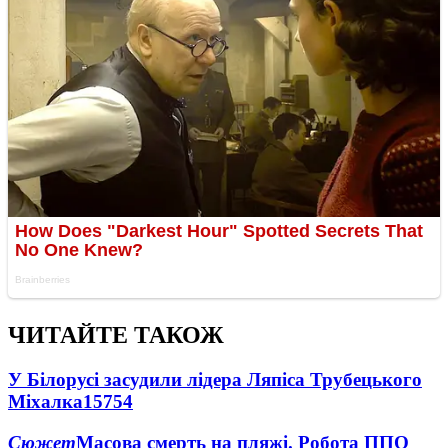
ЧИТАЙТЕ ТАКОЖ
У Білорусі засудили лідера Ляпіса Трубецького
Міхалка
15754
Сюжет
Масова смерть на пляжі. Робота ППО