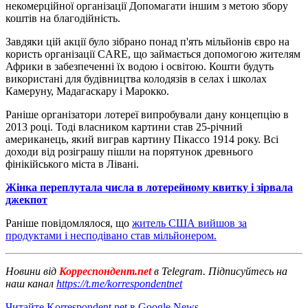
некомерційної організації Допомагати іншим з метою збору
коштів на благодійність.
Завдяки цій акції було зібрано понад п'ять мільйонів євро на
користь організації CARE, що займається допомогою жителям
Африки в забезпеченні їх водою і освітою. Кошти будуть
використані для будівництва колодязів в селах і школах
Камеруну, Мадагаскару і Марокко.
Раніше організатори лотереї випробували дану концепцію в
2013 році. Тоді власником картини став 25-річний
американець, який виграв картину Пікассо 1914 року. Всі
доходи від розіграшу пішли на порятунок древнього
фінікійського міста в Лівані.
Жінка переплутала числа в лотерейному квитку і зірвала
джекпот
Раніше повідомлялося, що
житель США вийшов за
продуктами і несподівано став мільйонером.
Новини від
Корреспондент.net
в Telegram. Підписуйтесь на
наш канал
https://t.me/korrespondentnet
Читайте Korrespondent.net в Google News