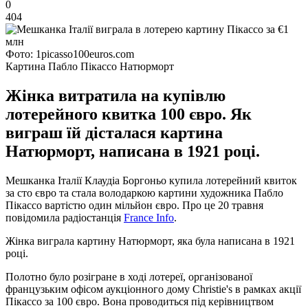
0
404
Фото: 1picasso100euros.com
Картина Пабло Пікассо Натюрморт
Жінка витратила на купівлю
лотерейного квитка 100 євро. Як
виграш їй дісталася картина
Натюрморт, написана в 1921 році.
Мешканка Італії Клаудіа Боргоньо купила лотерейний квиток
за сто євро та стала володаркою картини художника Пабло
Пікассо вартістю один мільйон євро. Про це 20 травня
повідомила радіостанція
France Info
.
Жінка виграла картину Натюрморт, яка була написана в 1921
році.
Полотно було розігране в ході лотереї, організованої
французьким офісом аукціонного дому Christie's в рамках акції
Пікассо за 100 євро. Вона проводиться під керівництвом