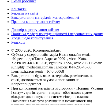
E-mail розсилка
Контакти
Реклама на сайті
Використання матеріалів korrespondent.net
Правила користування сайтом
Договір користування сайтом
Політика у сфері конфіденційності і персональних даних
Угода щодо користування
Редакція
© 2000-2026, Korrespondent.net
Суб'єкт у сфері онлайн-медіа Назва онлайн-медіа –
«КореспонденТ.net» Адреса: 02091, місто Київ,
ХАРКІВСЬКЕ ШОСЕ, будинок 172-Б, офіс 208/1 E-mail:
sunlight@mediadim.com.ua
Телефон: 044-205-43-00
Ідентифікатор медіа – R40-06068
Використання будь-яких матеріалів, розміщених на
сайті, дозволяється за умови посилання на
Корреспондент.net.
При копіюванні матеріалів зі сторінки « Новини України
і світу» , для інтернет - видань - обов'язкове пряме
відкрите для пошукових систем гіперпосилання .
Посилання має бути розміщена в незалежності від