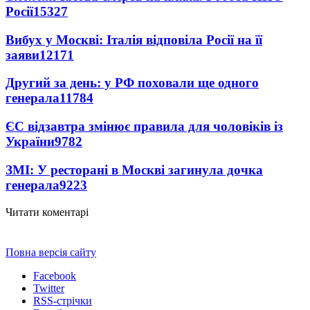
Росії
15327
Вибух у Москві: Італія відповіла Росії на її
заяви
12171
Другий за день: у РФ поховали ще одного
генерала
11784
ЄС відзавтра змінює правила для чоловіків із
України
9782
ЗМІ: У ресторані в Москві загинула дочка
генерала
9223
Читати коментарі
Повна версія сайту
Facebook
Twitter
RSS-стрічки