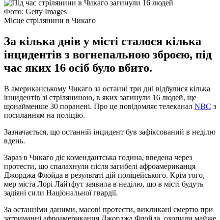
Фото: Getty Images
Місце стрілянини в Чикаго
За кілька днів у місті сталося кілька
інцидентів з вогнепальною зброєю, під
час яких 16 осіб було вбито.
В американському Чикаго за останні три дні відбулися кілька
інцидентів зі стріляниною, в яких загинули 16 людей, ще
щонайменше 30 поранені. Про це повідомляє телеканал
NBC
з
посиланням на поліцію.
Зазначається, що останній інцидент був зафіксований в неділю
вдень.
Зараз в Чикаго діє комендантська година, введена через
протести, що спалахнули після загибелі афроамериканця
Джорджа Флойда в результаті дій поліцейського. Крім того,
мер міста Лорі Лайтфут заявила в неділю, що в місті будуть
задіяні сили Національної гвардії.
За останніми даними, масові протести, викликані смертю при
затриманні афроамериканця Джорджа Флойда, охопили майже