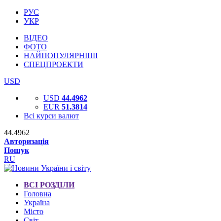
РУС
УКР
ВІДЕО
ФОТО
НАЙПОПУЛЯРНІШІ
СПЕЦПРОЕКТИ
USD
USD
44.4962
EUR
51.3814
Всі курси валют
44.4962
Авторизація
Пошук
RU
ВСІ РОЗДІЛИ
Головна
Україна
Місто
Світ