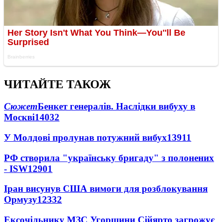
ЧИТАЙТЕ ТАКОЖ
Сюжет
Бенкет генералів. Наслідки вибуху в
Москві
14032
У Молдові пролунав потужний вибух
13911
РФ створила "українську бригаду" з полонених
- ISW
12901
Іран висунув США вимоги для розблокування
Ормузу
12332
Ексочільнику МЗС Угорщини Сійярто загрожує