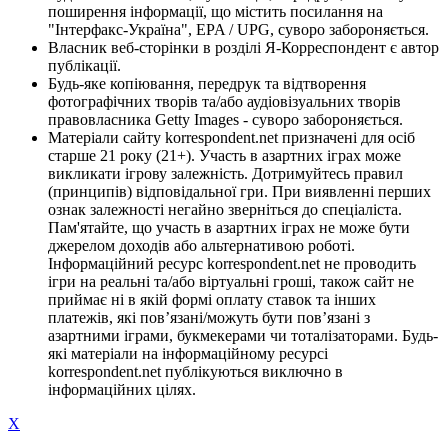
поширення інформації, що містить посилання на
"Інтерфакс-Україна", EPA / UPG, суворо забороняється.
Власник веб-сторінки в розділі Я-Корреспондент є автор
публікації.
Будь-яке копіювання, передрук та відтворення
фотографічних творів та/або аудіовізуальних творів
правовласника Getty Images - суворо забороняється.
Матеріали сайту korrespondent.net призначені для осіб
старше 21 року (21+). Участь в азартних іграх може
викликати ігрову залежність. Дотримуйтесь правил
(принципів) відповідальної гри. При виявленні перших
ознак залежності негайно зверніться до спеціаліста.
Пам'ятайте, що участь в азартних іграх не може бути
джерелом доходів або альтернативою роботі.
Інформаційний ресурс korrespondent.net не проводить
ігри на реальні та/або віртуальні гроші, також сайт не
приймає ні в якій формі оплату ставок та інших
платежів, які пов’язані/можуть бути пов’язані з
азартними іграми, букмекерами чи тоталізаторами. Будь-
які матеріали на інформаційному ресурсі
korrespondent.net публікуються виключно в
інформаційних цілях.
X