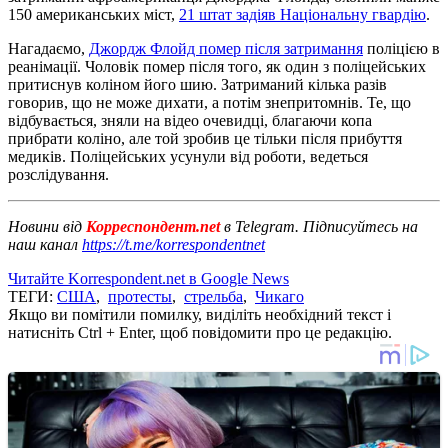
150 американських міст,
21 штат задіяв Національну гвардію
.
Нагадаємо,
Джордж Флойд помер після затримання
поліцією в
реанімації. Чоловік помер після того, як один з поліцейських
притиснув коліном його шию. Затриманий кілька разів
говорив, що не може дихати, а потім знепритомнів. Те, що
відбувається, зняли на відео очевидці, благаючи копа
прибрати коліно, але той зробив це тільки після прибуття
медиків. Поліцейських усунули від роботи, ведеться
розслідування.
Новини від
Корреспондент.net
в Telegram. Підписуйтесь на
наш канал
https://t.me/korrespondentnet
Читайте Korrespondent.net в Google News
ТЕГИ:
США
,
протесты
,
стрельба
,
Чикаго
Якщо ви помітили помилку, виділіть необхідний текст і
натисніть Ctrl + Enter, щоб повідомити про це редакцію.