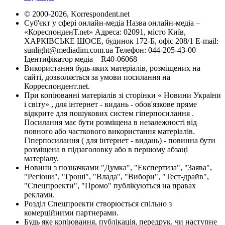
© 2000-2026, Korrespondent.net
Суб'єкт у сфері онлайн-медіа Назва онлайн-медіа –
«КореспонденТ.net» Адреса: 02091, місто Київ,
ХАРКІВСЬКЕ ШОСЕ, будинок 172-Б, офіс 208/1 E-mail:
sunlight@mediadim.com.ua
Телефон: 044-205-43-00
Ідентифікатор медіа – R40-06068
Використання будь-яких матеріалів, розміщених на
сайті, дозволяється за умови посилання на
Корреспондент.net.
При копіюванні матеріалів зі сторінки « Новини України
і світу» , для інтернет - видань - обов'язкове пряме
відкрите для пошукових систем гіперпосилання .
Посилання має бути розміщена в незалежності від
повного або часткового використання матеріалів.
Гіперпосилання ( для інтернет - видань) - повинна бути
розміщена в підзаголовку або в першому абзаці
матеріалу.
Новини з позначками "Думка", "Експертиза", "Заява",
"Регіони", "Гроші", "Влада", "Вибори", "Тест-драйв",
"Спецпроекти", "Промо" публікуються на правах
реклами.
Розділ Спецпроекти створюється спільно з
комерційними партнерами.
Будь яке копіювання, публікація, передрук, чи наступне