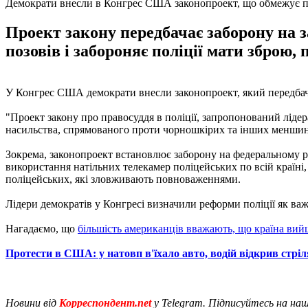
Демократи внесли в Конгрес США законопроект, що обмежує п
Проект закону передбачає заборону на з
позовів і забороняє поліції мати зброю,
У Конгрес США демократи внесли законопроект, який передбача
"Проект закону про правосуддя в поліції, запропонований ліде
насильства, спрямованого проти чорношкірих та інших меншин",
Зокрема, законопроект встановлює заборону на федеральному рів
використання натільних телекамер поліцейських по всій країні, 
поліцейських, які зловживають повноваженнями.
Лідери демократів у Конгресі визначили реформи поліції як важ
Нагадаємо, що
більшість американців вважають, що країна вий
Протести в США: у натовп в'їхало авто, водій відкрив стрі
Новини від
Корреспондент.net
у Telegram. Підписуйтесь на на