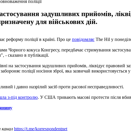
овноваження поліції
астосування задушливих прийомів, ліквід
 призначену для військових дій.
є реформу поліції в країні. Про це
повідомляє
The Hil у понеділ
рами Чорного кокуса Конгресу, передбачає стримування застосува
 - сказано в публікації.
ні на застосування задушливих прийомів, ліквідує правовий захи
забороняє поліції носіння зброї, яка зазвичай використовується у
ливий і давно назрілий засіб проти расової несправедливості.
шла з-під контролю
. У США тривають масові протести після вб
лянину
ш канал
https://t.me/korrespondentnet