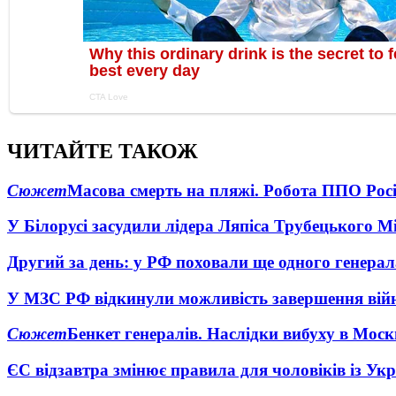
ЧИТАЙТЕ ТАКОЖ
Сюжет
Масова смерть на пляжі. Робота ППО Росі
У Білорусі засудили лідера Ляпіса Трубецького М
Другий за день: у РФ поховали ще одного генерал
У МЗС РФ відкинули можливість завершення вій
Сюжет
Бенкет генералів. Наслідки вибуху в Моск
ЄС відзавтра змінює правила для чоловіків із Ук