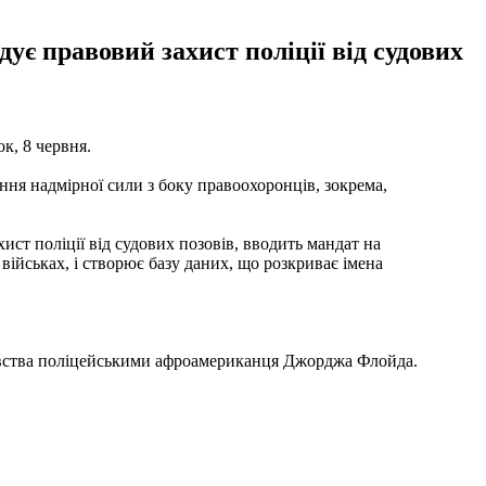
ує правовий захист поліції від судових
ок, 8 червня.
ння надмірної сили з боку правоохоронців, зокрема,
ст поліції від судових позовів, вводить мандат на
 військах, і створює базу даних, що розкриває імена
ивства поліцейськими афроамериканця Джорджа Флойда.