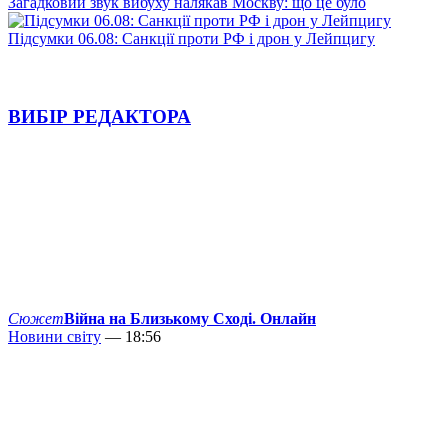
Загадковий звук вибуху налякав Москву: що це було
Підсумки 06.08: Санкції проти РФ і дрон у Лейпцигу
ВИБІР РЕДАКТОРА
Сюжет
Війна на Близькому Сході. Онлайн
Новини світу
— 18:56