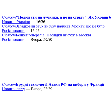
Сюжет
"Полювати на лучника, а не на стрілу". Як Україні 
Новини України
— 16:36
Сюжет
Загадковий звук вибуху налякав Москву: що це було
Росія новини
— 15:27
Сюжет
Бенкет генералів. Наслідки вибуху в Москві
Росія новини
— Вчора, 23:58
Сюжет
Брудні технології. Атаки РФ на вибори у Франції
Новини світу
— Вчора, 23:39