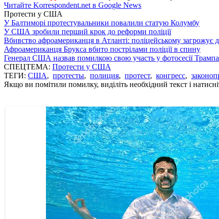
Читайте Korrespondent.net в Google News
Протести у США
У Балтиморі протестувальники повалили статую Колумбу
У США зробили перший крок до реформи поліції
Вбивство афроамериканця в Атланті: поліцейському загрожує д
Афроамериканця Брукса вбито пострілами поліції в спину
Генерал США назвав помилкою свою участь у фотосесії Трампа
СПЕЦТЕМА:
Протести у США
ТЕГИ:
США
,
протесты
,
полиция
,
протест
,
конгресс
,
законоп
Якщо ви помітили помилку, виділіть необхідний текст і натисніт