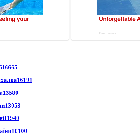
ї
16665
іхалка
16191
а
13580
ни
13053
ві
11940
раїни
10100