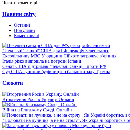
Читати коментарі
Новини світу
Останні
Популярні
Коментовані
"Пекельні" санкції США для РФ: реакція Зеленського
Ексочільнику МЗС Угорщини Сійярто загрожує в'язниця
Італія різко відповіла на погрози Іспанії
Сенат США підтримав "пекельні санкції" проти РФ
Суд США зупинив будівництво бального залу Трампа
Сюжети
Вторгнення Росії в Україну. Онлайн
Війна на Близькому Сході. Онлайн
"Полювати на лучника, а не на стрілу". Як Україні боротись з 