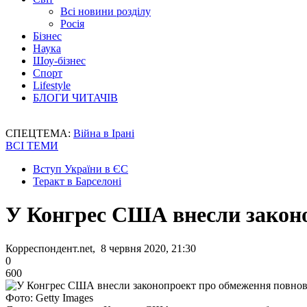
Всі новини розділу
Росія
Бізнес
Наука
Шоу-бізнес
Спорт
Lifestyle
БЛОГИ ЧИТАЧІВ
СПЕЦТЕМА:
Війна в Ірані
ВСІ ТЕМИ
Вступ України в ЄС
Теракт в Барселоні
У Конгрес США внесли законо
Корреспондент.net, 8 червня 2020, 21:30
0
600
Фото: Getty Images