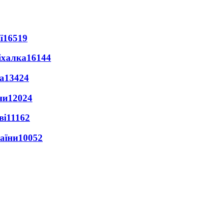
ї
16519
іхалка
16144
а
13424
ни
12024
ві
11162
раїни
10052