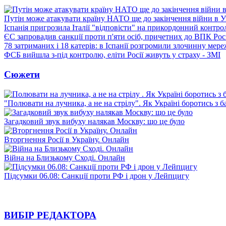
Путін може атакувати країну НАТО ще до закінчення війни в Ук
Іспанія пригрозила Італії "відповісти" на прикордонний контро
ЄС запровадив санкції проти п'яти осіб, причетних до ВПК Росі
78 затриманих і 18 катерів: в Іспанії розгромили злочинну мер
ФСБ вийшла з-під контролю, еліти Росії живуть у страху - ЗМІ
Сюжети
"Полювати на лучника, а не на стрілу". Як Україні боротись з 
Загадковий звук вибуху налякав Москву: що це було
Вторгнення Росії в Україну. Онлайн
Війна на Близькому Сході. Онлайн
Підсумки 06.08: Санкції проти РФ і дрон у Лейпцигу
ВИБІР РЕДАКТОРА