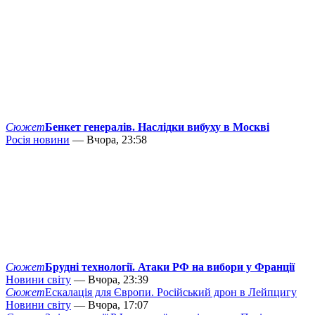
Сюжет
Бенкет генералів. Наслідки вибуху в Москві
Росія новини
— Вчора, 23:58
Сюжет
Брудні технології. Атаки РФ на вибори у Франції
Новини світу
— Вчора, 23:39
Сюжет
Ескалація для Європи. Російський дрон в Лейпцигу
Новини світу
— Вчора, 17:07