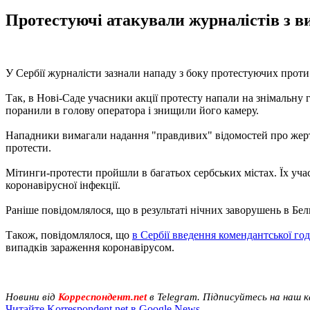
Протестуючі атакували журналістів з вим
У Сербії журналісти зазнали нападу з боку протестуючих проти 
Так, в Нові-Саде учасники акції протесту напали на знімальну 
поранили в голову оператора і знищили його камеру.
Нападники вимагали надання "правдивих" відомостей про жертви
протести.
Мітинги-протести пройшли в багатьох сербських містах. Їх уч
коронавірусної інфекції.
Раніше повідомлялося, що в результаті нічних заворушень в Бе
Також, повідомлялося, що
в Сербії введення комендантської г
випадків зараження коронавірусом.
Новини від
Корреспондент.net
в Telegram. Підписуйтесь на наш 
Читайте Korrespondent.net в Google News