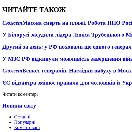
ЧИТАЙТЕ ТАКОЖ
Сюжет
Масова смерть на пляжі. Робота ППО Росі
У Білорусі засудили лідера Ляпіса Трубецького М
Другий за день: у РФ поховали ще одного генерал
У МЗС РФ відкинули можливість завершення вій
Сюжет
Бенкет генералів. Наслідки вибуху в Моск
ЄС відзавтра змінює правила для чоловіків із Ук
Читати коментарі
Новини світу
Останні
Популярні
Коментовані