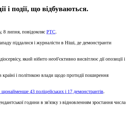
ї і події, що відбуваються.
у, 8 липня, повідомляє
PTC
.
ападу піддалися і журналісти в Ніші, де демонстранти
сервісу, який нібито необ'єктивно висвітлює дії опозиції і
 країні і політикою влади щодо протидії поширення
 щонайменше 43 поліцейських і 17 демонстрантів
.
ндантської години в зв'язку з відновленням зростання числа