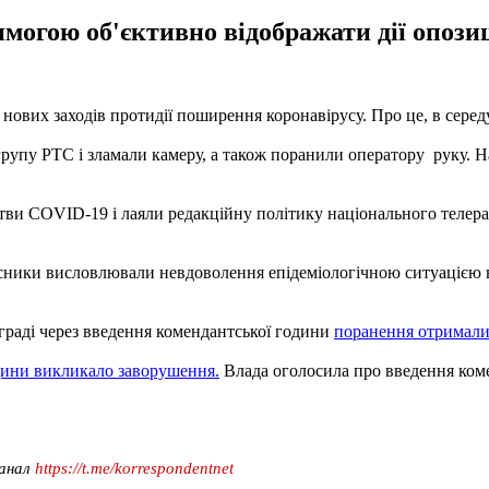
огою об'єктивно відображати дії опозиці
нових заходів протидії поширення коронавірусу. Про це, в серед
групу РТС і зламали камеру, а також поранили оператору руку. Н
 COVID-19 і лаяли редакційну політику національного телерадіо
асники висловлювали невдоволення епідеміологічною ситуацією в
лграді через введення комендантської години
поранення отримали
одини викликало заворушення.
Влада оголосила про введення коме
канал
https://t.me/korrespondentnet