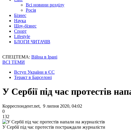
Всі новини розділу
Росія
Бізнес
Наука
Шоу-бізнес
Спорт
Lifestyle
БЛОГИ ЧИТАЧІВ
СПЕЦТЕМА:
Війна в Ірані
ВСІ ТЕМИ
Вступ України в ЄС
Теракт в Барселоні
У Сербії під час протестів на
Корреспондент.net, 9 липня 2020, 04:02
0
132
У Сербії під час протестів постраждали журналісти