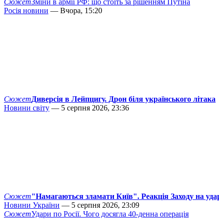
Сюжет
Зміни в армії РФ: що стоїть за рішенням Путіна
Росія новини
— Вчора, 15:20
Сюжет
Диверсія в Лейпцигу. Дрон біля українського літака
Новини світу
— 5 серпня 2026, 23:36
Сюжет
"Намагаються зламати Київ". Реакція Заходу на уда
Новини України
— 5 серпня 2026, 23:09
Сюжет
Удари по Росії. Чого досягла 40-денна операція